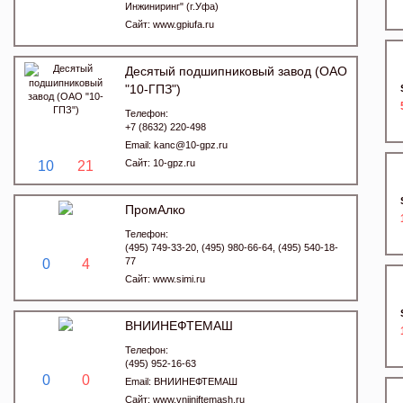
Инжиниринг" (г.Уфа)
Сайт:
www.gpiufa.ru
Десятый подшипниковый завод (ОАО
"10-ГПЗ")
Телефон:
+7 (8632) 220-498
Email:
kanc@10-gpz.ru
Сайт:
10-gpz.ru
10
21
ПромАлко
Телефон:
(495) 749-33-20, (495) 980-66-64, (495) 540-18-
77
0
4
Сайт:
www.simi.ru
ВНИИНЕФТЕМАШ
Телефон:
(495) 952-16-63
0
0
Email:
ВНИИНЕФТЕМАШ
Сайт:
www.vniiniftemash.ru