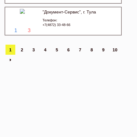
"Документ-Сервис", г. Тула
Телефон:
+7(4872) 33-48-66
1
3
1
2
3
4
5
6
7
8
9
10