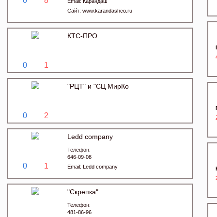
0
8
Email:
Карандаш
Сайт:
www.karandashco.ru
КТС-ПРО
0
1
"РЦТ" и "СЦ МирКо
0
2
Ledd company
Телефон:
646-09-08
0
1
Email:
Ledd company
"Скрепка"
Телефон:
481-86-96