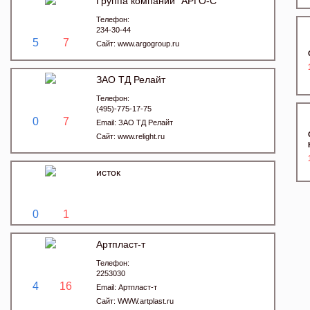
Группа компаний "АРГО-С"
Телефон:
234-30-44
5
7
Сайт:
www.argogroup.ru
ЗАО ТД Релайт
Телефон:
(495)-775-17-75
0
7
Email:
ЗАО ТД Релайт
Сайт:
www.relight.ru
исток
0
1
Артпласт-т
Телефон:
2253030
4
16
Email:
Артпласт-т
Сайт:
WWW.artplast.ru