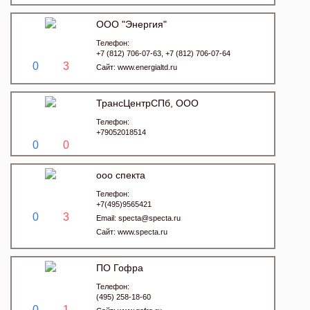
ООО "Энергия"
Телефон:
+7 (812) 706-07-63, +7 (812) 706-07-64
0
3
Сайт:
www.energialtd.ru
ТрансЦентрСПб, ООО
Телефон:
+79052018514
0
0
ооо спекта
Телефон:
+7(495)9565421
0
3
Email:
specta@specta.ru
Сайт:
www.specta.ru
ПО Гофра
Телефон:
(495) 258-18-60
0
1