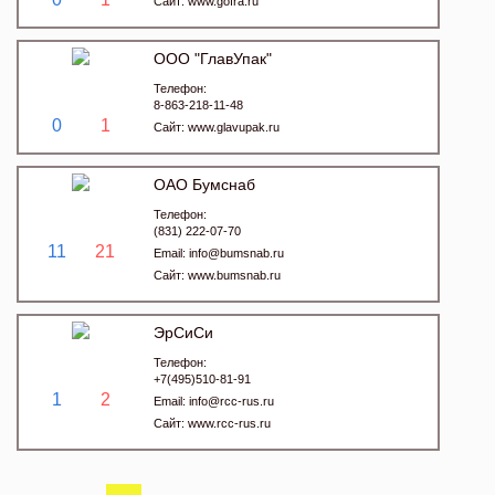
Сайт:
www.gofra.ru
ООО "ГлавУпак"
Телефон:
8-863-218-11-48
0
1
Сайт:
www.glavupak.ru
ОАО Бумснаб
Телефон:
(831) 222-07-70
11
21
Email:
info@bumsnab.ru
Сайт:
www.bumsnab.ru
ЭрСиСи
Телефон:
+7(495)510-81-91
1
2
Email:
info@rcc-rus.ru
Сайт:
www.rcc-rus.ru