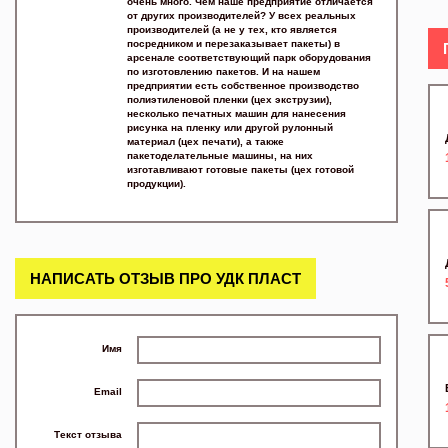
очень много. Чем наше предприятие отличается
от других производителей? У всех реальных
производителей (а не у тех, кто является
посредником и перезаказывает пакеты) в
арсенале соответствующий парк оборудования
по изготовлению пакетов. И на нашем
предприятии есть собственное производство
полиэтиленовой пленки (цех экструзии),
несколько печатных машин для нанесения
рисунка на пленку или другой рулонный
материал (цех печати), а также
пакетоделательные машины, на них
изготавливают готовые пакеты (цех готовой
продукции).
НАПИСАТЬ ОТЗЫВ ПРО УДК ПЛАСТ
Имя
Email
Текст отзыва