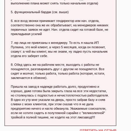
выполнению плана может снять только начальник отдела)
5. функциональный бардак (см. выше)
6. все вход звонки принимает гендиректор или нач. отдела,
соответственно она же их обрабатывает, на менеджеров никаких
первичных заявок не идет. Нач. отдела сидит на готовой базе, не
прикладывая усилий
7. юр лица не привязаны к менеджеру. То есть я нашла ИП
Пупкина, это мой клиент, а через 5 месяцев, когда он позвонит,
скажут: а чей вы клиент, мы не знаем, ну ладно пусть начальник
отдела его заберет себе.
8. Обед здесь же на рабочем месте, выходить с работы не
поощряется, разговаривать друг с другом не поощряется. Все
сидят и молчат, только работа, только работа (которая, кстати,
заключается в обзвоне).
Пришла на завод в надежде работать долго, продуктивно и
хорошо, даже готова была закрыть глаза на все эти недостатки,
но столкнулась с подлостью и нечистоплотностью работодателя.
В одно из утр мне указали на дверь, просто забрав базу и сняв
сливки с моих клиентов, при этом сказав что я не дала
предприятию ничего и нагло обманула. Уважаемые соискатели,
если не хотите сидеть в полутемной сарайке с "великолепной"
тройкой в полной тишине, не ходите на этот лжезавод!!!!
ОТВЕТИТЬ НА ОТЗЫВ