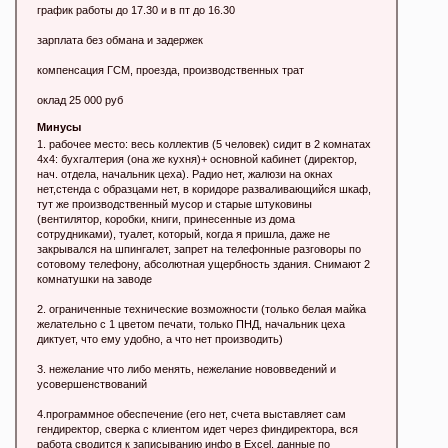
график работы до 17.30 и в пт до 16.30
зарплата без обмана и задержек
компенсация ГСМ, проезда, производственных трат
оклад 25 000 руб
Минусы
1. рабочее место: весь коллектив (5 человек) сидит в 2 комнатах
4х4: бухгалтерия (она же кухня)+ основной кабинет (директор,
нач. отдела, начальник цеха). Радио нет, жалюзи на окнах
нет,стенда с образцами нет, в коридоре разваливающийся шкаф,
тут же производственный мусор и старые штуковины
(вентилятор, коробки, книги, принесенные из дома
сотрудниками), туалет, который, когда я пришла, даже не
закрывался на шпингалет, запрет на телефонные разговоры по
сотовому телефону, абсолютная ущербность здания. Снимают 2
комнатушки на заводе
2. ограниченные технические возможности (только белая майка
желательно с 1 цветом печати, только ПНД, начальник цеха
диктует, что ему удобно, а что нет производить)
3. нежелание что либо менять, нежелание нововведений и
усовершенствований
4.программное обеспечение (его нет, счета выставляет сам
гендиректор, сверка с клиентом идет через финдиректора, вся
работа сводится к записыванию инфо в Excel, данные по