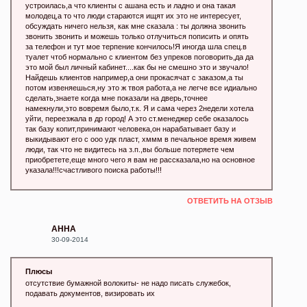
устроилась,а что клиенты с ашана есть и ладно и она такая
молодец,а то что люди стараются ищят их это не интересует,
обсуждать ничего нельзя, как мне сказала : ты должна звонить
звонить звонить и можешь только отлучиться пописить и опять
за телефон и тут мое терпение кончилось!Я иногда шла спец.в
туалет чтоб нормально с клиентом без упреков поговорить,да да
это мой был личный кабинет....как бы не смешно это и звучало!
Найдешь клиентов например,а они прокасячат с заказом,а ты
потом извеняешься,ну это ж твоя работа,а не легче все идиально
сделать,знаете когда мне показали на дверь,точнее
намекнули,это вовремя было,т.к. Я и сама через 2недели хотела
уйти, переезжала в др город! А это ст.менеджер себе оказалось
так базу копит,принимают человека,он нарабатывает базу и
выкидывают его с ооо удк пласт, хммм в печальное время живем
люди, так что не видитесь на з.п.,вы больше потеряете чем
приобретете,еще много чего я вам не рассказала,но на основное
указала!!!счастливого поиска работы!!!
ОТВЕТИТЬ НА ОТЗЫВ
АННА
30-09-2014
Плюсы
отсутствие бумажной волокиты- не надо писать служебок,
подавать документов, визировать их