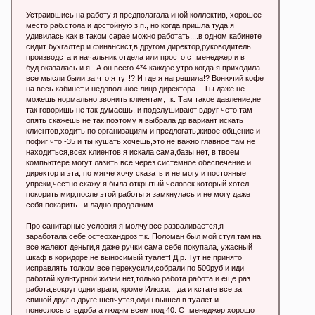
Устраившись на работу я предполагала иной коллектив, хорошее
место раб.стола и достойную з.п., но когда пришла туда я
удивилась как в таком сарае можно работать....в одном кабинете
сидит бухгалтер и финансист,в другом директор,руководитель
производста и начальник отдела или просто ст.менеджер и в
буд.оказалась и я.. А он всего 4*4.каждое утро когда я приходила
все мысли были за что я тут!? И где я нагрешила!? Вонючий кофе
на весь кабинет,и недовольное лицо директора... Ты даже не
можешь нормально звонить клиентам,т.к. Там такое давление,не
так говоришь не так думаешь, и подслушивают вдруг чето там
опять скажешь не так,поэтому я выбрала др вариант искать
клиентов,ходить по организациям и предлогать,живое общение и
пофиг что -35 и ты кушать хочешь,это не важно главное там не
находиться,всех клиентов я искала сама,базы нет, в твоем
компьютере могут лазить все через системное обеспечение и
директор и эта, по мягче хочу сказать и не могу и постояные
упреки,честно скажу я была открытый человек который хотел
покорить мир,после этой работы я замкнулась и не могу даже
себя покарить...и ладно,продолжим
Про санитарные условия я молчу,все разваливается,я
заработала себе остеохандроз т.к. Поломан был мой стул,там на
все жалеют деньги,я даже ручки сама себе покупала, ужасный
шкаф в коридоре,не выносимый туалет! Д.р. Тут не принято
исправлять толком,все перекусили,собрали по 500руб и иди
работай,культурной жизни нет,только работа работа и еще раз
работа,вокруг одни враги, кроме Илюхи....да и кстате все за
спиной друг о друге шепчутся,один вышел в туалет и
понеслось,стыдоба а людям всем под 40. Ст.менеджер хорошо