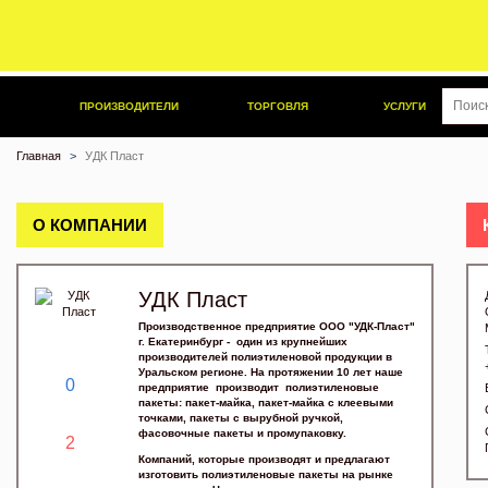
ПРОИЗВОДИТЕЛИ
ТОРГОВЛЯ
УСЛУГИ
Главная
УДК Пласт
О КОМПАНИИ
УДК Пласт
Производственное предприятие ООО "УДК-Пласт"
г. Екатеринбург - один из крупнейших
производителей полиэтиленовой продукции в
Уральском регионе. На протяжении 10 лет наше
0
предприятие производит полиэтиленовые
пакеты: пакет-майка, пакет-майка с клеевыми
точками, пакеты с вырубной ручкой,
фасовочные пакеты и промупаковку.
2
Компаний, которые производят и предлагают
изготовить полиэтиленовые пакеты на рынке