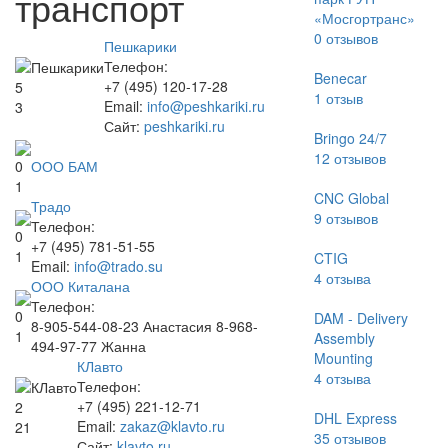
транспорт
«Мосгортранс»
0
отзывов
Пешкарики
Телефон:
Benecar
+7 (495) 120-17-28
5
1
отзыв
Email:
info@peshkariki.ru
3
Сайт:
peshkariki.ru
Bringo 24/7
12
отзывов
ООО БАМ
0
1
CNC Global
Традо
9
отзывов
Телефон:
0
+7 (495) 781-51-55
1
CTIG
Email:
info@trado.su
4
отзыва
ООО Киталана
Телефон:
0
DAM - Delivery
8-905-544-08-23 Анастасия 8-968-
1
Assembly
494-97-77 Жанна
Mounting
КЛавто
4
отзыва
Телефон:
+7 (495) 221-12-71
2
DHL Express
Email:
zakaz@klavto.ru
21
35
отзывов
Сайт:
klavto.ru