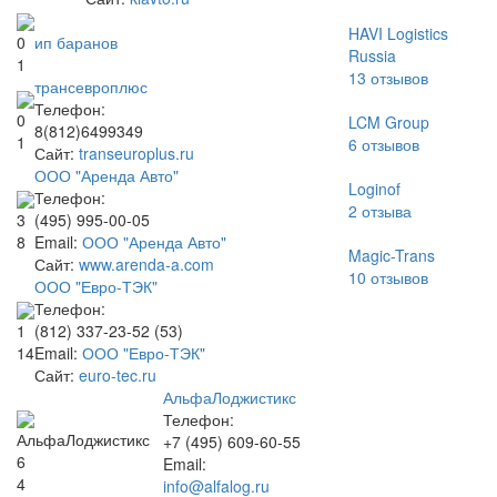
HAVI Logistics
ип баранов
0
Russia
1
13
отзывов
трансевроплюс
Телефон:
0
LCM Group
8(812)6499349
1
6
отзывов
Сайт:
transeuroplus.ru
ООО "Аренда Авто"
Loginof
Телефон:
2
отзыва
(495) 995-00-05
3
Email:
ООО "Аренда Авто"
8
Magic-Trans
Сайт:
www.arenda-a.com
10
отзывов
ООО "Евро-ТЭК"
Телефон:
(812) 337-23-52 (53)
1
Email:
ООО "Евро-ТЭК"
14
Сайт:
euro-tec.ru
АльфаЛоджистикс
Телефон:
+7 (495) 609-60-55
6
Email:
4
info@alfalog.ru