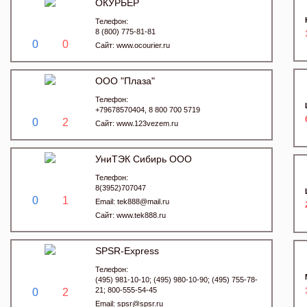
ОКУРЬЕР
Телефон:
8 (800) 775-81-81
0
0
Сайт:
www.ocourier.ru
ООО "Плаза"
Телефон:
+79678570404, 8 800 700 5719
0
2
Сайт:
www.123vezem.ru
УниТЭК Сибирь ООО
Телефон:
8(3952)707047
0
1
Email:
tek888@mail.ru
Сайт:
www.tek888.ru
SPSR-Express
Телефон:
(495) 981-10-10; (495) 980-10-90; (495) 755-78-
21; 800-555-54-45
0
2
Email:
spsr@spsr.ru