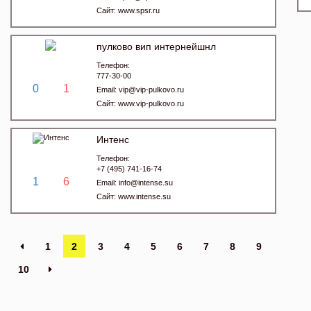
Сайт:
www.spsr.ru
пулково вип интернейшнл
Телефон:
777-30-00
0
1
Email:
vip@vip-pulkovo.ru
Сайт:
www.vip-pulkovo.ru
Интенс
Телефон:
+7 (495) 741-16-74
1
6
Email:
info@intense.su
Сайт:
www.intense.su
1
2
3
4
5
6
7
8
9
10