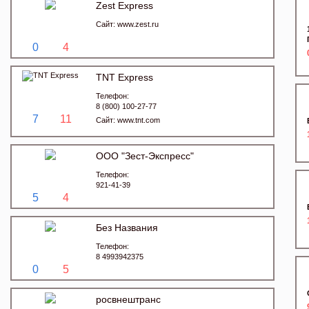
Zest Express
Сайт:
www.zest.ru
0
4
TNT Express
Телефон:
8 (800) 100-27-77
7
11
Сайт:
www.tnt.com
ООО "Зест-Экспресс"
Телефон:
921-41-39
5
4
Без Названия
Телефон:
8 4993942375
0
5
росвнештранс