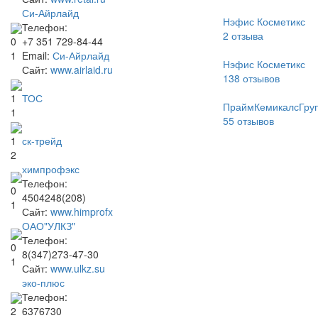
Си-Айрлайд
Нэфис Косметикс
Телефон:
2
отзыва
+7 351 729-84-44
0
Email:
Си-Айрлайд
1
Нэфис Косметикс
Сайт:
www.airlaid.ru
138
отзывов
ТОС
1
ПраймКемикалсГру
1
55
отзывов
ск-трейд
1
2
химпрофэкс
Телефон:
0
4504248(208)
1
Сайт:
www.himprofx
ОАО"УЛКЗ"
Телефон:
0
8(347)273-47-30
1
Сайт:
www.ulkz.su
эко-плюс
Телефон:
6376730
2