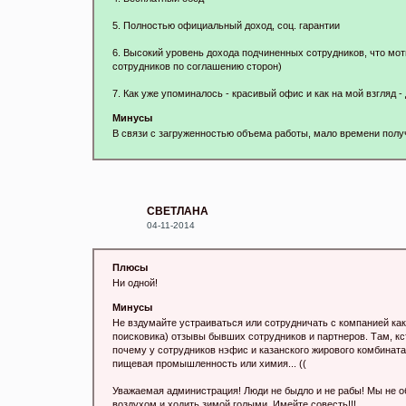
5. Полностью официальный доход, соц. гарантии
6. Высокий уровень дохода подчиненных сотрудников, что мо
сотрудников по соглашению сторон)
7. Как уже упоминалось - красивый офис и как на мой взгляд 
Минусы
В связи с загруженностью объема работы, мало времени получ
СВЕТЛАНА
04-11-2014
Плюсы
Ни одной!
Минусы
Не вздумайте устраиваться или сотрудничать с компанией каким
поисковика) отзывы бывших сотрудников и партнеров. Там, кст
почему у сотрудников нэфис и казанского жирового комбината,
пищевая промышленность или химия... ((
Уважаемая администрация! Люди не быдло и не рабы! Мы не обя
воздухом и ходить зимой голыми. Имейте совесть!!!