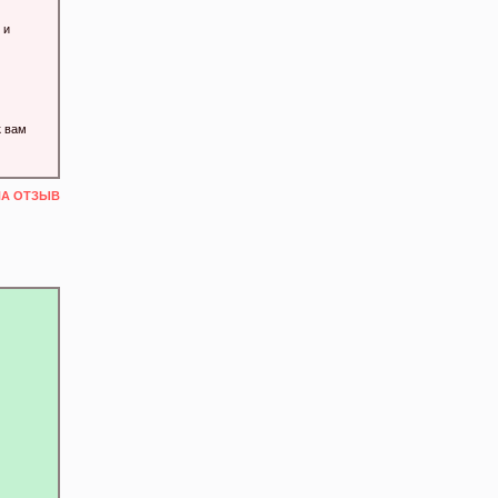
 и
к вам
НА ОТЗЫВ