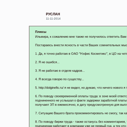
РУСЛАН
11-11-2014
Плюсы
Ильмира, к сожалению мне также не получилось ответить Вам
Постараюсь внести ясность в части Ваших сомнительных мыс
1. Да, я точно работаю в ОАО "Нэфис Косметикс", в ЦО на чет
2. Я не ошибся...
3. Я не работаю в отделе кадров...
4. Я всегда говорю по существу...
5. http://dolginefis.ru/ я не видел, но думаю, что ничего нового я
6. По поводу своевременной оплаты труда: в зоне моей ответст
подчиненного не услышал о факте задержки заработной платы 
получают ЗП в ежемесячно, в дату предусмотренную для вып
7. Ситуацию Вашего брата прокомментировать не смогу, так ка
8. По поводу биржи труда - также останусь без комментариев
подчинении работают в компании уже не первый год, а тех кто