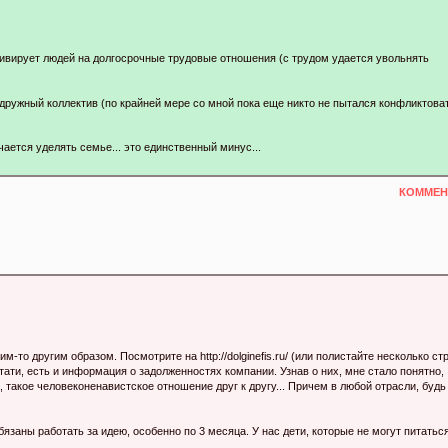
тивирует людей на долгосрочные трудовые отношения (с трудом удается увольнять
- дружный коллектив (по крайней мере со мной пока еще никто не пытался конфликтова
ается уделять семье... это единственный минус...
КОММЕНТ
-то другим образом. Посмотрите на http://dolginefis.ru/ (или полистайте несколько ст
ати, есть и информация о задолженностях компании. Узнав о них, мне стало понятно,
 такое человеконенавистское отношение друг к другу... Причем в любой отрасли, будь
заны работать за идею, особенно по 3 месяца. У нас дети, которые не могут питатьс