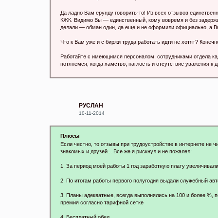
Да ладно Вам ерунду говорить-то! Из всех отзывов единственн
КЖК. Видимо Вы — единственный, кому вовремя и без задерже
делали — обман один, да еще и не оформили официально, а Вы
Что к Вам уже и с биржи труда работать идти не хотят? Конечно
Работайте с имеющимся персоналом, сотрудниками отдела кад
потянемся, когда хамство, наглость и отсутствие уважения к 
РУСЛАН
10-11-2014
Плюсы
Если честно, то отзывы при трудоустройстве в интернете не чи
знакомых и друзей... Все же я рискнул и не пожалел:
1. За период моей работы 1 год заработную плату увеличивали
2. По итогам работы первого полугодия выдали служебный авт
3. Планы адекватные, всегда выполнялись на 100 и более %, 
премия согласно тарифной сетке
4. Бесплатный обед