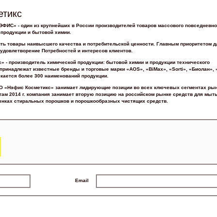
етикс
ИС» - один из крупнейших в России производителей товаров массового повседневно
 продукции и бытовой химии.
ить товары наивысшего качества и потребительской ценности. Главным приоритетом д
удовлетворение Потребностей и интересов клиентов.
 - производитель химической продукции: бытовой химии и продукции технического
принадлежат известные бренды и торговые марки «AOS», «BiMax», «Sorti», «Биолан», 
кается более 300 наименований продукции.
О «Нэфис Косметикс» занимает лидирующие позиции во всех ключевых сегментах ры
гам 2014 г. компания занимает вторую позицию на российском рынке средств для мыт
ынках стиральных порошков и порошкообразных чистящих средств.
Email