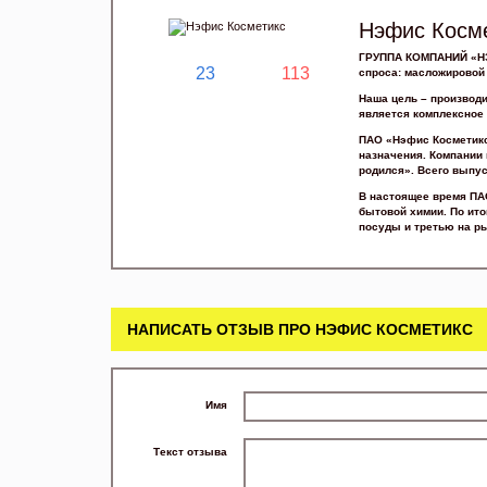
Нэфис Косм
ГРУППА КОМПАНИЙ «НЭФ
23
113
спроса: масложировой
Наша цель – производ
является комплексное 
ПАО «Нэфис Косметикс»
назначения. Компании 
родился». Всего выпус
В настоящее время ПА
бытовой химии. По ито
посуды и третью на р
НАПИСАТЬ ОТЗЫВ ПРО НЭФИС КОСМЕТИКС
Имя
Текст отзыва