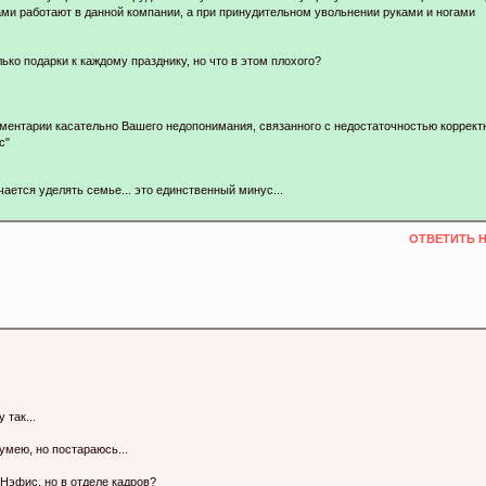
дами работают в данной компании, а при принудительном увольнении руками и ногами
ко подарки к каждому празднику, но что в этом плохого?
ментарии касательно Вашего недопонимания, связанного с недостаточностью коррект
с"
ается уделять семье... это единственный минус...
ОТВЕТИТЬ 
 так...
сумею, но постараюсь...
Нэфис, но в отделе кадров?