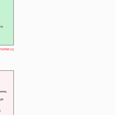
ть)
АРИИ (1)
раниц
 до
я