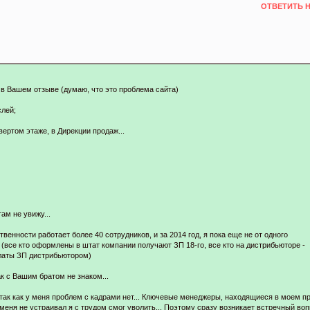
ОТВЕТИТЬ 
 в Вашем отзыве (думаю, что это проблема сайта)
лей;
вертом этаже, в Дирекции продаж...
 там не увижу...
венности работает более 40 сотрудников, и за 2014 год, я пока еще не от одного
(все кто оформлены в штат компании получают ЗП 18-го, все кто на дистрибьюторе -
латы ЗП дистрибьютором)
к с Вашим братом не знаком...
, так как у меня проблем с кадрами нет... Ключевые менеджеры, находящиеся в моем 
 меня не устраивал я с трудом смог уволить... Поэтому сразу возникает встречный воп