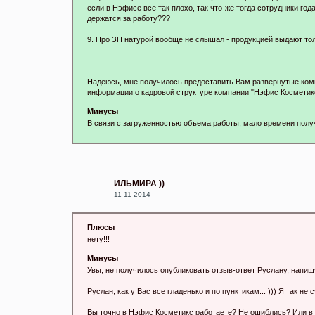
если в Нэфисе все так плохо, так что-же тогда сотрудники го
держатся за работу???
9. Про ЗП натурой вообще не слышал - продукцией выдают толь
Надеюсь, мне получилось предоставить Вам развернутые ком
информации о кадровой структуре компании "Нэфис Косметик
Минусы
В связи с загруженностью объема работы, мало времени получ
ИЛЬМИРА ))
11-11-2014
Плюсы
нету!!!
Минусы
Увы, не получилось опубликовать отзыв-ответ Руслану, напишу
Руслан, как у Вас все гладенько и по пунктикам... ))) Я так не 
Вы точно в Нэфис Косметикс работаете? Не ошиблись? Или в 