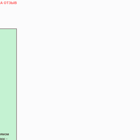
НА ОТЗЫВ
прямом
рос -