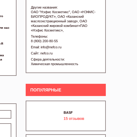
Другие названия:
ОАО "Нэфис Косметикс", ОАО «НЭФИС-
го
БИОПРОДУКТ», ОАО «Казанский
маслоэкстракционный завод», ОАО
«Казанский жировой комбинат»ПАО
ля нас
«Нэфис Косметикс»,
Телефоны:
8 (800) 200-80-55
«Я
Email:
info@nefco.ru
Сайт:
nefco.ru
нка
Сфера деятельности:
ья
Химическая промышленность
ПОПУЛЯРНЫЕ
BASF
15
отзывов