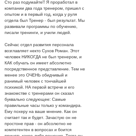
Сто раз подумайте!! Я проработал в
компании два года тренером, пришел с
опытом и в первый год, когда у руля
отдела был Тренер - был результат. Мы
развивали программы по обучению,
писали тренинги, и учили людей.
Сейчас отдел развития персонала
возглавляет некто Сухов Роман. Этот
человек НИКОГДА не был тренером, и
КАК обучать он имеет абсолютно
посредственное представление. Тем не
менее это ОЧЕНЬ обидчивый и
ранимый человек с тончайшей
психикой. НА первой встрече и его
знакомстве с тренерами он сказал
буквально следующее: Самые
правильные часы только у командира.
Ему похеру на ваше мнение. Как он
считает так и будет. Зачастую он не
простоне прав - он абсолютно не
компетентен в вопросах и боится
принять какое-либо решение. Тогда он