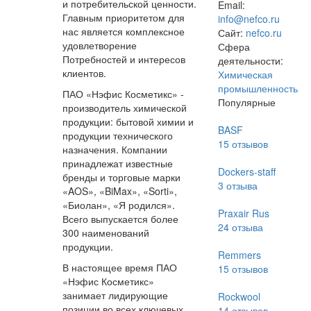
и потребительской ценности.
Email:
Главным приоритетом для
info@nefco.ru
нас является комплексное
Сайт:
nefco.ru
удовлетворение
Сфера
Потребностей и интересов
деятельности:
клиентов.
Химическая
промышленность
ПАО «Нэфис Косметикс» -
Популярные
производитель химической
продукции: бытовой химии и
BASF
продукции технического
15
отзывов
назначения. Компании
принадлежат известные
Dockers-staff
бренды и торговые марки
3
отзыва
«AOS», «BiMax», «Sorti»,
«Биолан», «Я родился».
Praxair Rus
Всего выпускается более
24
отзыва
300 наименований
продукции.
Remmers
В настоящее время ПАО
15
отзывов
«Нэфис Косметикс»
занимает лидирующие
Rockwool
позиции во всех ключевых
14
отзывов