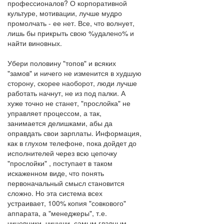
профессионалов? О корпоративной
культуре, мотивации, лучше мудро
промолчать - ее нет. Все, что волнует,
лишь бы прикрыть свою %удалено% и
найти виновных.
Убери половину "топов" и всяких
"замов" и ничего не изменится в худшую
сторону, скорее наоборот, люди лучше
работать начнут, не из под палки. А
хуже точно не станет, "прослойка" не
управляет процессом, а так,
занимается делишками, абы да
оправдать свои зарплаты. Информация,
как в глухом телефоне, пока дойдет до
исполнителей через всю цепочку
"прослойки" , поступает в таком
искаженном виде, что понять
первоначальный смысл становится
сложно. Но эта система всех
устраивает, 100% копия "совкового"
аппарата, а "менеджеры", т.е.
чиновники, чинуши, самым главным