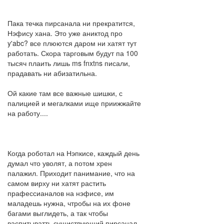
Пака течка пирсанала ни прекратится,
Нэфису хана. Это уже аниктод про
y'abc? все плюются даром ни хатят тут
работать. Скора тарговым будут па 100
тысяч плаить лишь ms fnxtns писали,
прадавать ни абизатильна.
Ой какие там все важные шишки, с
палицией и мегалками ище приижжайте
на работу....
Когда роботал на Нэпкисе, каждый день
думал что уволят, а потом хрен
палажил. Приходит панимание, что на
самом вирху ни хатят растить
прафессианалов на нэфисе, им
маладешь нужна, чтробы на их фоне
багами выглидеть, а так чтобы
васпитыватть сущиствующий пирсанал