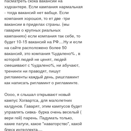
пасматреть скока вакансий на
хэдхантере. Если кампания нармальная
- тогда вакансий нет вабще. Если
компания хорошоя, то ет две -три
вакансии в приделах страны. (мы
гаварим о крупных риальных
кампаниях) если компания так себе, то
будет 10-15 вакансий на РФ....Ну и если
на сайте расположено более 50
вакансий, это компания %удалено% , в
которой людей не ценят, людей
смешивают с %удалено%, ни абучают,
тренинги ни праводят, пишут
ригламенты каждый день, ришгламинт
как написать ригламинт о ригламинте.
Оооо, я слышал открывают новый
кампус Хогвартса, для малолетних
калдунов. Гаварят, этим кампусов будет
управлять сивка- бурка очень веселый (
вери гей) парень. Падумать только,
какие патуги, какое "наваторство", какой
блеск интеллекта....