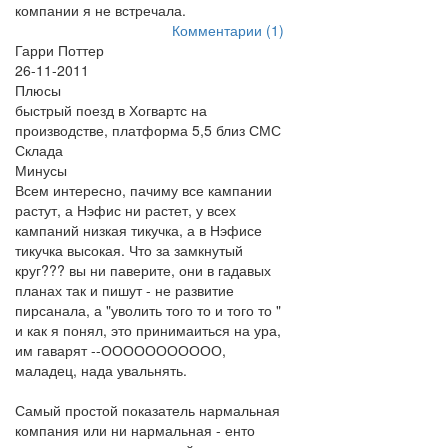
компании я не встречала.
Комментарии (1)
Гарри Поттер
26-11-2011
Плюсы
быстрый поезд в Хогвартс на
производстве, платформа 5,5 близ СМС
Склада
Минусы
Всем интересно, пачиму все кампании
растут, а Нэфис ни растет, у всех
кампаний низкая тикучка, а в Нэфисе
тикучка высокая. Что за замкнутый
круг??? вы ни паверите, они в гадавых
планах так и пишут - не развитие
пирсанала, а "уволить того то и того то "
и как я понял, это принимаиться на ура,
им гаварят --ООООООООООО,
маладец, нада увальнять.
Самый простой показатель нармальная
компания или ни нармальная - енто