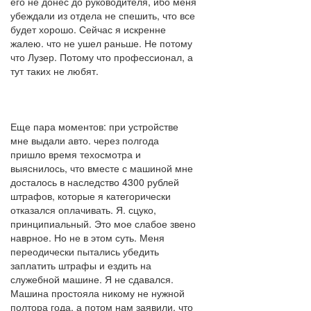
его не донес до руководителя, ибо меня
убеждали из отдела не спешить, что все
будет хорошо. Сейчас я искренне
жалею. что не ушел раньше. Не потому
что Лузер. Потому что профессионал, а
тут таких не любят.
Еще пара моментов: при устройстве
мне выдали авто. через полгода
пришло время техосмотра и
выяснилось, что вместе с машиной мне
досталось в наследство 4300 рублей
штрафов, которые я категорически
отказался оплачивать. Я. сцуко,
принципиальный. Это мое слабое звено
наврное. Но не в этом суть. Меня
переодически пытались убедить
заплатить штрафы и ездить на
служебной машине. Я не сдавался.
Машина простояла никому не нужной
полтора года, а потом нам заявили, что