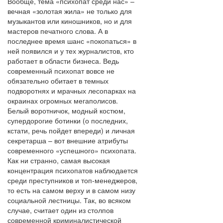
Вообще, тема «психопат среди нас» –
вечная «золотая жила» не только для
музыкантов или киношников, но и для
мастеров печатного слова. А в
последнее время шанс «покопаться» в
ней появился и у тех журналистов, кто
работает в области бизнеса. Ведь
современный психопат вовсе не
обязательно обитает в темных
подворотнях и мрачных лесопарках на
окраинах огромных мегаполисов.
Белый воротничок, модный костюм,
супердорогие ботинки (о последних,
кстати, речь пойдет впереди) и личная
секретарша – вот внешние атрибуты
современного «успешного» психопата.
Как ни странно, самая высокая
концентрация психопатов наблюдается
среди преступников и топ-менеджеров,
то есть на самом верху и в самом низу
социальной лестницы. Так, во всяком
случае, считает один из столпов
современной криминалистической