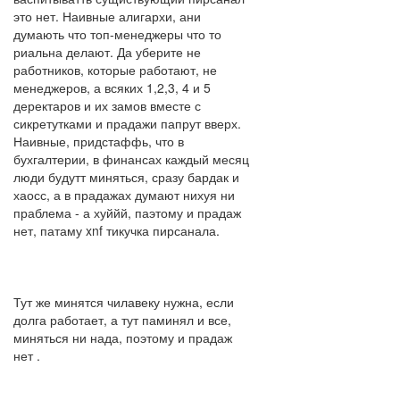
это нет. Наивные алигархи, ани
думають что топ-менеджеры что то
риальна делают. Да уберите не
работников, которые работают, не
менеджеров, а всяких 1,2,3, 4 и 5
деректаров и их замов вместе с
сикретутками и прадажи папрут вверх.
Наивные, придстаффь, что в
бухгалтерии, в финансах каждый месяц
люди будутт миняться, сразу бардак и
хаосс, а в прадажах думают нихуя ни
праблема - а хуййй, паэтому и прадаж
нет, патаму xnf тикучка пирсанала.
Тут же минятся чилавеку нужна, если
долга работает, а тут паминял и все,
миняться ни нада, поэтому и прадаж
нет .