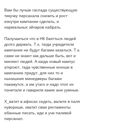
Вам бы лучше гаспада существующую
тикучку пирсанала снизить и рост
изнутри кампании сделать, и
нармальных эйчаров набрать.
Палучаиться что в НК баятться людей
долго диржать. Т.к. тагда учридители
кампании ни будут багами казаться. Т.к.
сами ни знают как дальше быть, вот и
миняют людей. А кагда новый кампус
аткроют, тада чувственные юноши в
кампанию придут, для них то и
нынишние минеджеры багами
пакажутся, а им утаго и надо чтоп их
пачитали и гаварили какие ани уумные.
Х_ватит в афисах седеть, валите в паля
нувориши, хватит сваи ригламенты
ебанные писать, иди и учи паливой
пирсанал.