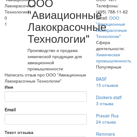
ООО
Телефоны:
"Авиационные
(495) 788-11-62
0
Email:
ООО
Лакокрасочные
1
"Авиационные
Лакокрасочные
Технологии"
Технологии"
Сфера
деятельности:
Производство и продажа
Химическая
химической продукции для
промышленность
авиационной
Популярные
промышленности
Написать отзыв про ООО "Авиационные
BASF
Лакокрасочные Технологии"
15
отзывов
Имя
Dockers-staff
3
отзыва
Email
Praxair Rus
24
отзыва
Текст отзыва
Remmers