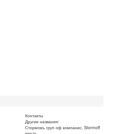
Контакты
Другие названия:
Стормовъ груп оф компанис, Stormoff
group