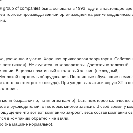
® group of companies была основана в 1992 году и в настоящее вр
ей торгово-производственной организацией на рынке медицинског
ии.
ко, ухоженно и уютно. Хорошая придворовая территория. Собстве
 позитивная). Не скупятся на корпоративы. Достаточно толковый
мпании. В целом позитивный и толковый хозяин (не жадный,
. Неплохой портфель оборудования. Постоянные обучающие семин
 этого на этом рынке никуда). При уходе выплатили серую ЗП в п
галтерия.
я меня безразлично, но многим важно). Есть некоторое количество 
в и руководителей, от которых многое зависит. В своё время у к
ощущение что вот вот компанию закроют, весь состав компании св
лся в компанию обратно - не взяли.
ро (на машине нормально).