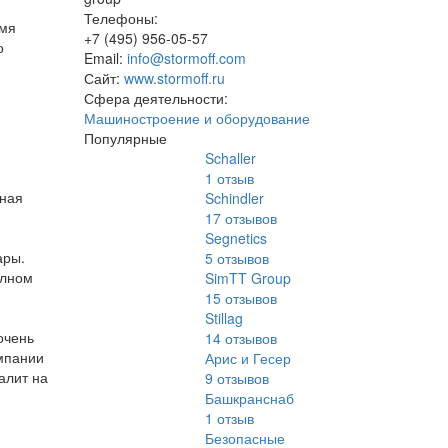
Телефоны:
емя
+7 (495) 956-05-57
о
Email:
info@stormoff.com
Сайт:
www.stormoff.ru
Сфера деятельности:
Машиностроение и оборудование
Популярные
Schaller
1
отзыв
нная
Schindler
17
отзывов
Segnetics
ары.
5
отзывов
олном
SimTT Group
15
отзывов
Stillag
очень
14
отзывов
омпании
Арис и Гесер
алит на
9
отзывов
Башкранснаб
1
отзыв
Безопасные