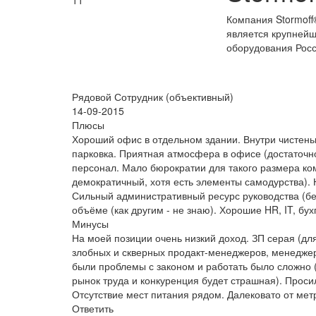
11
Компания Stormoff
является крупнейш
оборудования Росс
Рядовой Сотрудник (объективный)
14-09-2015
Плюсы
Хороший офис в отдельном здании. Внутри чистень
парковка. Приятная атмосфера в офисе (достаточно
персонал. Мало бюрократии для такого размера ко
демократичный, хотя есть элементы самодурства)
Сильный административный ресурс руководства (без
объёме (как другим - не знаю). Хорошие HR, IT, бух
Минусы
На моей позиции очень низкий доход. ЗП серая (дл
злобных и скверных продакт-менеджеров, менеджеро
были проблемы с законом и работать было сложно (
рынок труда и конкуренция будет страшная). Проси
Отсутствие мест питания рядом. Далековато от мет
Ответить