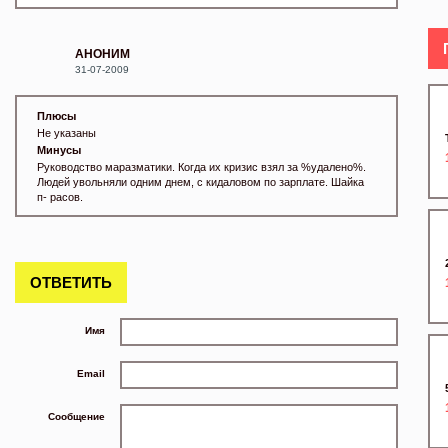
АНОНИМ
31-07-2009
Плюсы
Не указаны
Минусы
Руководство маразматики. Когда их кризис взял за %удалено%.
Людей увольняли одним днем, с кидаловом по зарплате. Шайка
п- расов.
ОТВЕТИТЬ
Имя
Email
Сообщение