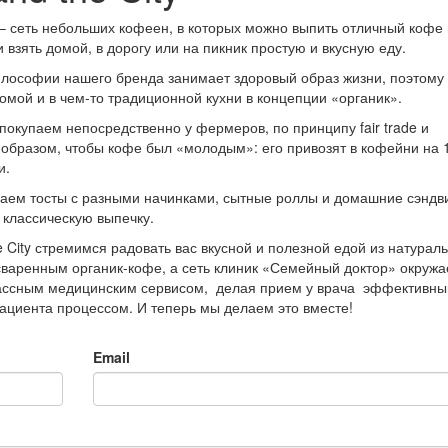
y – сеть небольших кофеен, в которых можно выпить отличный кофе 
 взять домой, в дорогу или на пикник простую и вкусную еду.
лософии нашего бренда занимает здоровый образ жизни, поэтому
комой и в чем-то традиционной кухни в концепции «органик».
покупаем непосредственно у фермеров, по принципу fair trade и
образом, чтобы кофе был «молодым»: его привозят в кофейни на 
и.
аем тосты с разными начинками, сытные роллы и домашние сэндв
и классическую выпечку.
e City стремимся радовать вас вкусной и полезной едой из натурал
сваренным органик-кофе, а сеть клиник «Семейный доктор» окружа
лассным медицинским сервисом, делая прием у врача эффективны
циента процессом. И теперь мы делаем это вместе!
Email