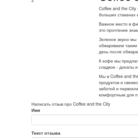
2
Coffee and the Cit
больших стаканах и
Важное место в фи
это прочтение зна
Зеленое зерно мы 
обжариваем таким 
день после обжарк
К кофе мы предлаг
сладкое - донаты 
Мы в Coffee and th
продуктов и свеже
заботой и первок
комфортным для па
Написать отзыв про Coffee and the City
Имя
Текст отзыва