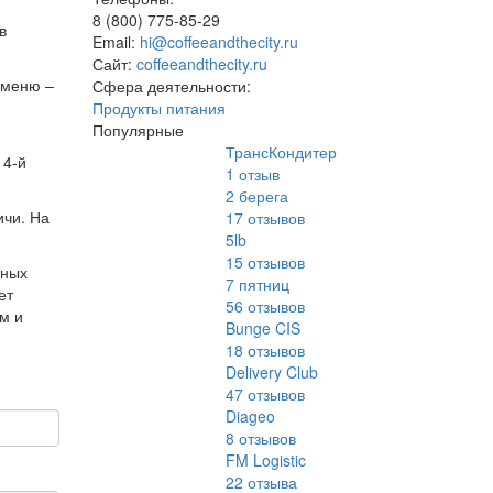
8 (800) 775-85-29
в
Email:
hi@coffeeandthecity.ru
Сайт:
coffeeandthecity.ru
 меню –
Сфера деятельности:
Продукты питания
Популярные
ТрансКондитер
14-й
1
отзыв
2 берега
ичи. На
17
отзывов
5lb
15
отзывов
ьных
7 пятниц
ет
56
отзывов
м и
Bunge CIS
18
отзывов
Delivery Club
47
отзывов
Diageo
8
отзывов
FM Logistic
22
отзыва