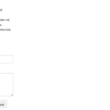
ый
и
ове на
а,
иентов
зыв