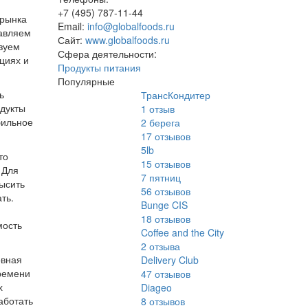
+7 (495) 787-11-44
 рынка
Email:
info@globalfoods.ru
тавляем
Сайт:
www.globalfoods.ru
зуем
Сфера деятельности:
циях и
Продукты питания
Популярные
ь
ТрансКондитер
одукты
1
отзыв
бильное
2 берега
17
отзывов
5lb
то
15
отзывов
 Для
7 пятниц
ысить
56
отзывов
ть.
Bunge CIS
18
отзывов
мость
Coffee and the City
2
отзыва
овная
Delivery Club
времени
47
отзывов
х
Diageo
аботать
8
отзывов