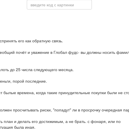
принять его как обратную связь.
сеобщий почёт и уважение в Глобал фудс- вы должны носить фами
вплоть до 25 числа следующего месяца.
деньги, порой последние.
т былые времена, когда такие принудительные покупки были не ст
лжен просчитывать риски, "попадут" ли в просрочку очередная па
 план и делать его достижимым, а не брать. с фонаря, или по
итуация была иная.