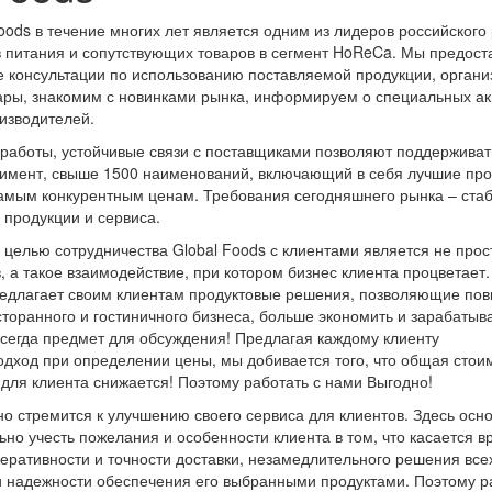
oods в течение многих лет является одним из лидеров российского
в питания и сопутствующих товаров в сегмент HoReCa. Мы предос
 консультации по использованию поставляемой продукции, органи
ры, знакомим с новинками рынка, информируем о специальных ак
изводителей.
работы, устойчивые связи с поставщиками позволяют поддерживат
тимент, свыше 1500 наименований, включающий в себя лучшие пр
самым конкурентным ценам. Требования сегодняшнего рынка – ста
 продукции и сервиса.
 целью сотрудничества Global Foods с клиентами является не прос
, а такое взаимодействие, при котором бизнес клиента процветает.
редлагает своим клиентам продуктовые решения, позволяющие пов
торанного и гостиничного бизнеса, больше экономить и зарабатыва
сегда предмет для обсуждения! Предлагая каждому клиенту
дход при определении цены, мы добивается того, что общая стои
 для клиента снижается! Поэтому работать с нами Выгодно!
о стремится к улучшению своего сервиса для клиентов. Здесь осн
ьно учесть пожелания и особенности клиента в том, что касается 
перативности и точности доставки, незамедлительного решения все
и надежности обеспечения его выбранными продуктами. Поэтому р