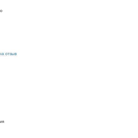
но
на отзыв
мя