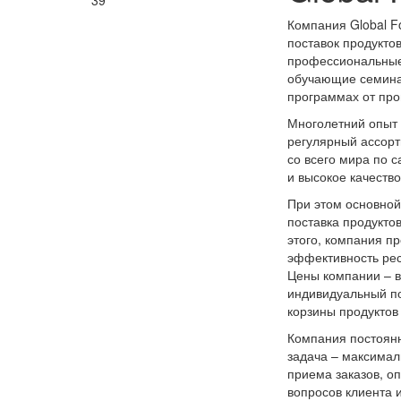
39
Компания Global F
поставок продукто
профессиональные
обучающие семина
программах от про
Многолетний опыт 
регулярный ассор
со всего мира по 
и высокое качество
При этом основной
поставка продуктов
этого, компания п
эффективность рес
Цены компании – в
индивидуальный по
корзины продуктов
Компания постоянн
задача – максимал
приема заказов, о
вопросов клиента 