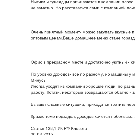
Нытики и тунеядцы приживаются в компании плохо..Э
не заметно. Но расставаться сами с компанией поче
Очень приятный момент- можно закупать вкусные пр
оптовым ценам.Ваше домашнее меню стане гораздо
Офис в прекрасном месте и достаточно уютный - кто
По уровню доходов- все по разному, но машины у м
Минусы
Иногда уходят из компании хорошие люди, по разн
работу. Кстати, некоторые возвращаются обатно - з
Бывают сложные ситуации, приходится тратить нервы
Кризис тоже подзадел, доходов хочется побольше...
Статья 128,1 УК РФ Клевета
20-08-2015