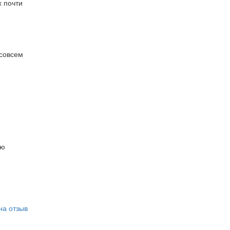
х почти
 совсем
ую
на отзыв