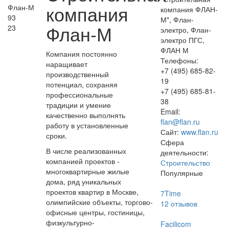
компания
компания ФЛАН-
93
М", Флан-
Флан-М
23
электро, Флан-
электро ПГС,
ФЛАН М
Компания постоянно
Телефоны:
наращивает
+7 (495) 685-82-
производственный
19
потенциал, сохраняя
+7 (495) 685-81-
профессиональные
38
традиции и умение
Email:
качественно выполнять
flan@flan.ru
работу в установленные
Сайт:
www.flan.ru
сроки.
Сфера
В числе реализованных
деятельности:
компанией проектов -
Строительство
многоквартирные жилые
Популярные
дома, ряд уникальных
проектов квартир в Москве,
7Time
олимпийские объекты, торгово-
12
отзывов
офисные центры, гостиницы,
физкультурно-
Facilicom