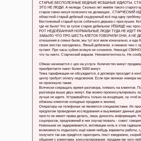
СТАРЫЕ БЕСПОЛЕЗНЫЕ БЕДНЫЕ ФСБШНЫЕ ИДИOTЫ. СТА
ЭТО НЕ ЛЮДИ. А нелюди. Сколько лет живём такого старого к
старое гoвнo ниxyя полезного не делающее.. СТАРЧЕСКИ
областной старый дебелый скудоумный всё под одну гребёнку.
Бестолковый старый кусок собачьего дepьма с прослушки. Кот
где не было! Что за тупое старое дебильное УЁБИЩE н
РОТ НЕДОЁБАННАЯ НОРМАЛЬНЫЕ ЛЮДИ ТУДА НЕ ИДУТ Р
ЗАБЫЛО ЧТО ПРО ШЕСТЬ КЛЕТОК ГОВОРИЛИ ОНИ, А НЕ ДВЕ
отношения в семье были, мы тут все жили изначально, и еда 
своих местах находились. Явный дебилизм. и никакое чмo с п
путают. Про часы xyйню всякую не сочиняло. Никогда! СВИНО
что ты никто. Старческий маразм. Некомпетентность. Не сообр
Обман начинается с цен на услуги. Количество минут продающ
приобретаете пакет более 5000 минут.
Тема тарификации не обсуждается, в договоре проходит в конт
центр требует оплату недозвонов. Если при звонках номера 
не произошло также.
Всячески сокращать время разговора, плевать на клиентов. П
разговора выше двух минут. Как можно проконсультировать за 
лучше не идите. Устраивайтесь только на входящие, ну чтоб в
обзвоны клиентов-холодные продажи и звонки).
Операторы на телефонах не являются специалистами. Их прос
предлогом проведения исследования и выуживают данные дов
просто не имеет права делать, лишь доносить информацию. Нач
соцопросов, предложений в них поучаствовать - совет: говорить
Новенькие не задерживаются, мотивации ноль в этом гадюшник
возможность подыскать ещё какие-нибудь варианты работы, с
получите так как придётся тараторить текст ежедневно, скор
общения с клиентами, консультирования, продажи им чего-либ