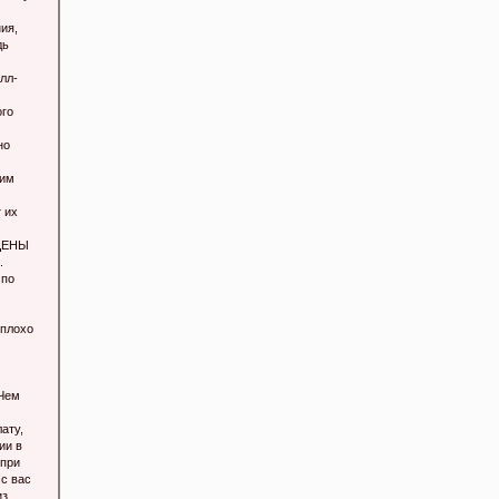
ия,
дь
лл-
ого
но
ним
 их
 ЦЕНЫ
.
 по
плохо
 Чем
ату,
ии в
 при
 с вас
из