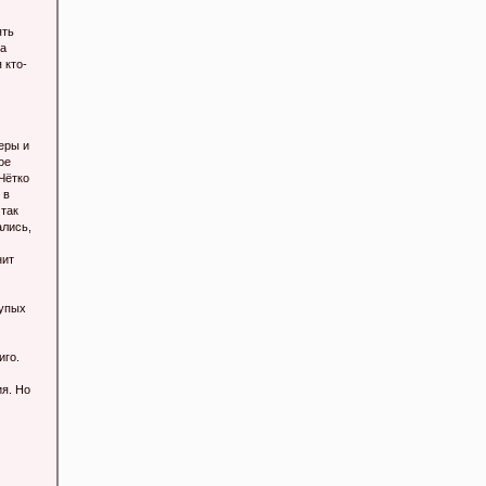
ять
на
 кто-
еры и
ое
 Чётко
 в
 так
ались,
нит
упых
иго.
ия. Но