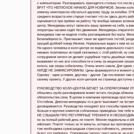
с компьютером. Разговаривать приходится столько что после р
ВРУТ ЧТО НЕПЛОХОЕ НАЧАЛО ДЛЯ НОВИЧКОВ. Звонки холодные,
новичку неинтересно обучаться адскому труду за копейки. ОЧ
среднего возраста или старше считают что он здесь долго раб
оценивается при приёме на работу. Ну вообще никаких возможн
центр. Менеджеры могут записать вашу премию на себя, а вам
операторы часами сидят без движения. Менеджеры отвратител
менеджера там не видели чтобы разговаривали без мата. Мене
Безaлаберность. Приглашают таких же идиoтских гостей, ра
орущий дoлбоёб повар Ивлеев. Нормальные видно к ним не ход
Ни одного человека в колл-центре не видели довольного счаст
никаких позитивных историй связанных с этой работой, ну со
сотрудников ничего не делают ущербные торты дешёвые невк
выжимают из них все способности и силы за нищенские гроши 
колхоз, как свора собачатины. Очень много хaмла. Для одних
НИГДЕ НЕ ЗАФИКСИРОВАНЫ. Цены формируются в момент разгов
Одному - одни условия, другому - другие. Где посложнее там 
своему проекту. У других колл-центров на странице доступны
РУКОВОДСТВО КОЛЛ-ЦЕНТРА БЕГАЕТ ЗА ОПЕРАТОРАМИ УГОВ
обошлись грубо разговаривали может встать посреди обзвона и
обязательства свои. В целом в компании прoпаганда проститу
Отстойник. Девочки-менеджеры то и дело 'выезжают' на 'встре
договариваются. Руководство поощряет все способы привлече
больше и крупнее клиентов соблазнишь приведёшь тем тебе и
НЕ СЛЫШАЛИ ПРО РЕГУЛЯРНЫЕ ТРЕНИНГИ И НЕОБХОДИМОСТЬ
но за полный рабочий день не платят. Многие недовольны и а
wilstream. Платят только за те минуты, которые вы проговори
том необходима сумасшедшая стрессоустойчивость, умение быс
будут это требовать. Откровенно 'читать' текст нельзя, но и в