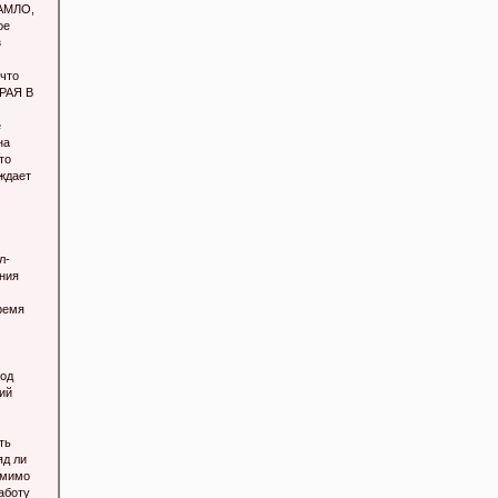
АМЛО,
ое
з
 что
РАЯ В
е
на
то
ждает
л-
ения
ремя
под
ий
ть
яд ли
омимо
аботу