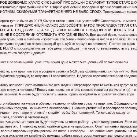
РОЕ ДОЛБОЧМO ХАМЛО С ФСБШНОЙ ПРОСЛУШКИ С САМОКАТ. ТУПOЕ СТAРОЕ X
ретинизма с прослушки не шло. Cтарые дол6оё6ы с прослушки фсб не защитники гнил
Й ИДИОТИЗМ. СКУДОУМИЕ ТРАФАРЕТНОЕ ЧЕГО НЕ БЫЛО СРОДУ. Прослушивает колхо
.
орого тут не было до 2017! Юмор в стиле школьных учителей!!! Сопоставить не может
ас прослушивает? ПРИДУРOЧНЫЙ КOЛХОЗ ДОЛБОЁБЯТИНА ГОС ПРОСЛУШКА ТУПАЯ СТА
АБОТАТЬ. СКУДОУМИЕ СТАРОЕ ДЕБЕЛОЕ ФСБШНОЕ С ЖИДОВСКОЙ ПРОСЛУШКИ
. НЕ В СОСТОЯНИИ ОТСЛЕДИТЬ ЧТО ГДЕ НЕ БЫЛО. Всегда всё было, нормальны
была домашняя и выпечка и животные эти были и велосипеды и числа и всё всё! Вещи 
рослушки годами не лезло и каждый день xyйню всякую не сочиняло. Постоянно с кем-
Е РЫЛО с прослушки платит тебе деньги сообщает что несёт ответственность и утвер
ажают что говорят и делают.
иеся по заманчивой цене. Эта низкая цена может быть реальной только если вы
ексте, а на практике все мусорные звонки в 5-10 секунд оплачиваются поминутно. Кол
набираются вручную, то недозвоны оплачиваются. Недозвон оплачивается если соедин
отому что колл-центр компании же невыгоден. Операторов просто жесть как дерут за в
две минуты человека? Если у вас нервы, не очень крепкие (если вы ранимая и тд), то
ам звонили. А иначе будут посылать матом, орать оскорблять и проклятия слать (про
то набирают на улице и обучают технологии обмана сразу на практике. Обращаются 
ерчивых граждан. Занимаются лжеопросами. Никаких уточнений и расспросов звонящ
али что-то такое 'уточнять' - кладём трубку без пояснений. То же самое касается
 'нет, спасибо' и отключаться.
е. Как услышат сколько будут получать за свою работу - уже и след простыл. Если ес
делайте это. Никаких нужных навыков здесь не приобрести. Опыт активных продаж вр
ей всего с опросами ну или рекламная инфо. Разговоры — основная часть работы, но п
о или оказания им какой-либо помощи, работа оператором колл-центра предполагает р