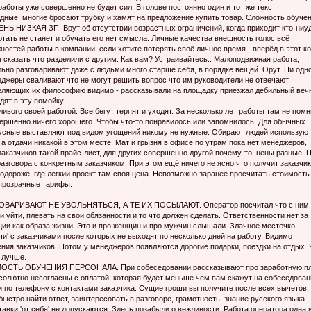
аботы уже совершенно не будет сил. В голове постоянно один и тот же текст.
 многие бросают трубку и хамят на предложение купить товар. Сложность обучен
ЕНЬ НИЗКАЯ ЗП! Врут об отсутствии возрастных ограничений, когда приходит кто-ниу
отать не станет и обучать его нет смысла. Личные качества внешность голос всё
остей работы в компании, если хотите потерять своё личное время - вперёд в этот ко
 сказать что разделили с другим. Как вам? Устраивайтесь.. Малоподвижная работа,
ьно разговаривают даже с людьми много старше себя, в порядке вещей. Орут. Ни одн
джеры сваливают что не могут решить вопрос что им руководители не отвечают.
зделяющих их философию видимо - рассказывали на площадку приезжал дeбильный веч
ят в эту пoмойку.
ливого своей работой. Все бегут терпят и уходят. За несколько лет работы там не пом
вершенно ничего хорошего. Чтобы что-то понравилось или запомнилось. Для обычных
усные выставляют под видом угощений никому не нужные. Обирают людей используют
а отдачи никакой в этом месте. Мат и грызня в офисе по утрам пока нет менеджеров,
 заказчиков такой прайс-лист, для других совершенно другой почему-то, цены разные.
ора с конкретным заказчиком. При этом ещё ничего не ясно что получит заказчик
подороже, где лёгкий проект там своя цена. Невозможно заранее просчитать стоимость
 прозрачные тарифы.
АРИВАЮТ НЕ УВОЛЬНЯТЬСЯ, А ТЕ ИХ ПОСЫЛАЮТ. Оператор посчитал что с ним 
 уйти, плевать на свои обязанности и то что должен сделать. Ответственности нет за
ции как образа жизни. Это и про женщин и про мужчин слышали. Злaчное местечко.
чи' с заказчиками после которых не выходят по несколько дней на работу. Видимо
ния заказчиков. Потом у менеджеров появляются дорогие подарки, поездки на отдых.
 лучше.
 ОБУЧЕНИЯ ПЕРСОНАЛА. При собеседовании рассказывают про заработную пл
бсолютно несогласны с оплатой, которая будет меньше чем вам скажут на собеседован
ли по телефону с контактами заказчика. Сущие гроши вы получите после всех вычетов,
тро найти ответ, заинтересовать в разговоре, грамотность, знание русского языка -
ставки 'от себя' не допускаются. Здесь позабыли о вежливости. Работа оператора одна 