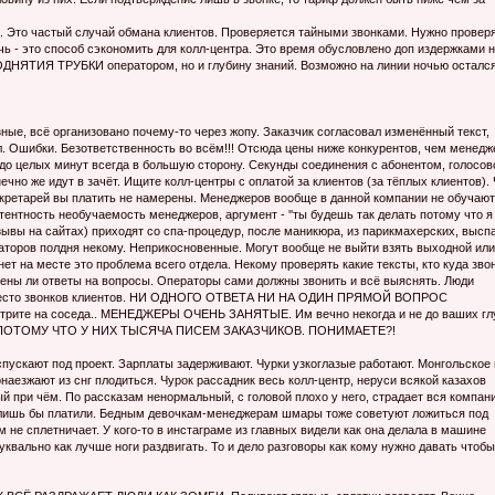
стый случай обмана клиентов. Проверяется тайными звонками. Нужно провер
ь - это способ сэкономить для колл-центра. Это время обусловлено доп издержками 
ИЯ ТРУБКИ оператором, но и глубину знаний. Возможно на линии ночью остался
ные, всё организовано почему-то через жoпу. Заказчик согласовал изменённый текст,
л. Ошибки. Безответственность во всём!!! Отсюда цены ниже конкурентов, чем менедж
до целых минут всегда в большую сторону. Секунды соединения с абонентом, голосов
чно же идут в зачёт. Ищите колл-центры с оплатой за клиентов (за тёплых клиентов).
екретарей вы платить не намерены. Менеджеров вообще в данной компании не обучают
ентность необучаемость менеджеров, аргумент - ''ты будешь так делать потому что я
зывы на сайтах) приходят со спа-процедур, после маникюра, из парикмахерских, высп
ператоров полдня некому. Неприкосновенные. Могут вообще не выйти взять выходной или
нет на месте это проблема всего отдела. Некому проверять какие тексты, кто куда зво
лены ли ответы на вопросы. Операторы сами должны звонить и всё выяснять. Люди
 вместо звонков клиентов. НИ ОДНОГО ОТВЕТА НИ НА ОДИН ПРЯМОЙ ВОПРОС
ите на соседа.. МЕНЕДЖЕРЫ ОЧЕНЬ ЗАНЯТЫЕ. Им вечно некогда и не до ваших гл
едели ПОТОМУ ЧТО У НИХ ТЫСЯЧА ПИСЕМ ЗАКАЗЧИКОВ. ПОНИМАЕТЕ?!
спускают под проект. Зарплаты задерживают. Чурки узкоглазые работают. Мoнгольское 
наезжают из снг плодиться. Чурок рассадник весь колл-центр, неруси всякой казахов
й при чём. По рассказам ненормальный, с головой плохо у него, страдает вся компан
ь лишь бы платили. Бедным девочкам-менеджерам шмaры тоже советуют ложиться под
м не сплетничает. У кого-то в инстаграме из главных видели как она делала в машине
уквально как лучше ноги раздвигать. То и дело разговоры как кому нужно дaвать чтобы