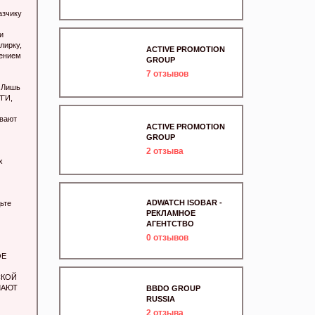
азчику
и
лирку,
ACTIVE PROMOTION
нением
GROUP
7
отзывов
 Лишь
ГИ,
ивают
ACTIVE PROMOTION
GROUP
2
отзыва
х
ADWATCH ISOBAR -
ьте
РЕКЛАМНОЕ
АГЕНТСТВО
0
отзывов
ОЕ
СКОЙ
ЛАЮТ
BBDO GROUP
RUSSIA
2
отзыва