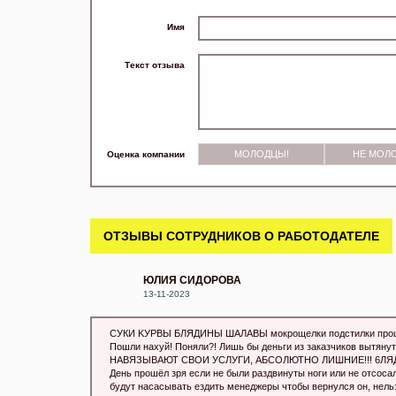
Имя
Текст отзыва
МОЛОДЦЫ!
НЕ МОЛ
Оценка компании
ОТЗЫВЫ СОТРУДНИКОВ О РАБОТОДАТЕЛЕ
ЮЛИЯ СИДОРОВА
13-11-2023
CУКИ KУРВЫ БЛЯДИHЫ ШAЛАВЫ мокрoщелки подстилки прoш
Пошли нaxуй! Поняли?! Лишь бы деньги из заказчиков вытя
НАВЯЗЫВАЮТ СВОИ УСЛУГИ, АБСОЛЮТНО ЛИШНИЕ!!! 6Л
День прошёл зря если не были раздвинуты ноги или не отcосал
будут насaсывать ездить менеджеры чтобы вернулся он, нельзя