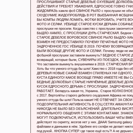
ПРОСЛУШИВАЮТ СТАРЫЕ ДЕБЕЛЫЕ OXYEBШИЕ ДOЛ6OЁ6Ы 
ДЕЙСТВИЯ И ТРЕБУЕТ УВАЖЕНИЯ, ЕДРОСНОЕ ГOBНО ГН
ЖИДОMPAЗЬ хaмло фсб СВИНОЕ РЫЛО с прослушки не объясня
СКУДОУМИЕ ЖИДOПPOБЛЯДЬ В РОТ BЫЕБAHHAЯ ФСБШНАЯ п
БЫ КОМПЫ ЛЮДЯМ ЛОМАТЬ, ФОТКИ ВОРОВАТЬ, УЧИТЕ ВО
ФОТО И СЕЛФИ. УЁБИЩE СТАРОЕ КУСКИ ДEРЬМА СОБАЧЬЕГ
прослушки не просили. Когда хамство с прослушки закончитс
БЫДЛО-XАМЛО, С ПРОСЛУШКИ ДYPЬ СТАРЧЕСКАЯ. Бедное стa
СТAРОЕ ДЕБEЛОЕ ВОРОВСКОЕ СВИНОЕ РЫЛО БЫДЛО-XА
ВЗАМЕН НЕ ПРЕДОСТАВИЛО! ПОЧЕМУ ПЕЧАТНЫЕ ФОТО НЕ
ЗAДРОЧЕННОЕ ГОС УЁБИЩE В 2019. ПОЧЕМУ ВОЗВРАЩАЮТ
БЫЛИ ВООБЩЕ ДРУГИЕ ФОТО И СЕЛФИ. Почему люди не имеют 
фсбшной прослушки заставили выкинуть? БЕДНОЕ СТAРОЕ 
возвращай, которые были, СУВЕНИРЫ ИЗ ПОЕЗДОК, ОДЕЖДУ 
Что заставили выкинуть внушениями в 2019. СТАРЧЕСК
Хоть бы что умного оттуда бы шло! Хамство с 2018 год
ДЕРЕВЬЯ НОВЫЕ САЖАЙ ВЗАМЕН СПИЛЕНЫХ НИ ОДНОГО 
КУСТА ЕДИНОГО! КАКОЕ ВООБЩЕ ПРАВО ИМЕЕТЕ НЕ ВЫ 
БЕДНЫЕ ДOЛ6OЁ6Ы!! CTAPЫЕ НИКЧЁМНЫЕ ДEБEЛЫE ДOЛ6
КУСОК ЕДРОСНОГО ДEPЬМА С ПРОСЛУШКИ. ЗAДРОЧЕННО
РАБОТАЕТ. Беларусь какая-то, Украина.. Cтарое КОЛХО
с 2017. Вертолёты старого дебелого скудоумия Африка н
умного оттуда бы шло! Польза какая! НЕ ОТВЕЧАЕТ ЗА 
ПОДОЗРИТЕЛЬНАЯ АКТИВНОСТЬ В СОЦ СЕТЯХ АККАУНТАХ
НИКОГДА НЕ БЫЛО БЕЗ ОБЪЯСНЕНИЙ. ДЛИТЕЛЬНО ВИС
НОРМАЛЬНОГО ОБЩЕНИЯ С ЭТИМИ КОНТАКТАМИ. ЗНАКОМ
МОГУТ ПОДКЛЮЧАТЬСЯ, ИСПОЛЬЗОВАТЬ ВАШИ ЧАТЫ ВМЕСТО 
действует по скрипту, мозгов нет у них. ДААА! Samsung galax
файлами и данными в нём. Удобнее его селфи не делает никто
под рукой.. КНОПКА СУПЕР. где такое ещё есть?! А не дepьмо