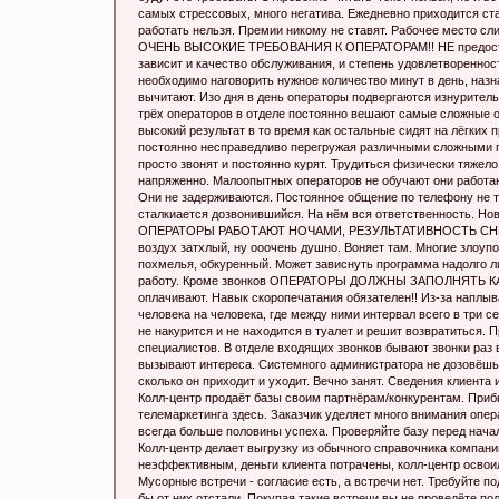
самых стрессовых, много негатива. Ежедневно приходится ста
работать нельзя. Премии никому не ставят. Рабочее место сл
ОЧЕНЬ ВЫСОКИЕ ТРЕБОВАНИЯ К ОПЕРАТОРАМ!! НЕ предоставл
зависит и качество обслуживания, и степень удовлетворенно
необходимо наговорить нужное количество минут в день, назн
вычитают. Изо дня в день операторы подвергаются изнурител
трёх операторов в отделе постоянно вешают самые сложные о
высокий результат в то время как остальные сидят на лёгких 
постоянно несправедливо перегружая различными сложными п
просто звонят и постоянно курят. Трудиться физически тяжел
напряженно. Малоопытных операторов не обучают они работают
Они не задерживаются. Постоянное общение по телефону не т
сталкиается дозвонившийся. На нём вся ответственность. Нов
ОПЕРАТОРЫ РАБОТАЮТ НОЧАМИ, РЕЗУЛЬТАТИВНОСТЬ СНИЖАЕТ
воздух затхлый, ну ооочень душно. Воняет там. Многие злоуп
похмелья, обкуренный. Может зависнуть программа надолго л
работу. Кроме звонков ОПЕРАТОРЫ ДОЛЖНЫ ЗАПОЛНЯТЬ КАРТО
оплачивают. Навык скоропечатания обязателен!! Из-за наплыв
человека на человека, где между ними интервал всего в три с
не накурится и не находится в туалет и решит возвратиться.
специалистов. В отделе входящих звонков бывают звонки раз 
вызывают интереса. Системного администратора не дозовёшьс
сколько он приходит и уходит. Вечно занят. Сведения клиента
Колл-центр продаёт базы своим партнёрам/конкурентам. Приб
телемаркетинга здесь. Заказчик уделяет много внимания операт
всегда больше половины успеха. Проверяйте базу перед 
Колл-центр делает выгрузку из обычного справочника компани
неэффективным, деньги клиента потрачены, колл-центр освоил
Мусорные встречи - согласие есть, а встречи нет. Требуйте п
бы от них отстали. Покупая такие встречи вы не проведёте по