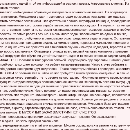
лкиваться с одной и той же информацией в рамках проекта. Агрессивные клиенты. Из
ишком тесное!
яют необходимые обучающие материалы и опытного наставника. От операторов
сти клиентов. Менеджеры ставят план операторам по звонкам или закрытым сделкам,
ачить встречи с заказчиком. Это достаточно сложно. Штрафуют нещадно, последние к
ьным угнетениям со стороны зарабатывающей на них прослушки. На одних и тех же дв
тветственные проекты по которым как правило жестко контролирует заказчик и требуе
проектах. Условия работы разные. Очень много задач 'навешивают' на одних и тех же,
роектами вместо обучения и равномерного распределения задач в отделе. Остальны
о, много времени приходится сидеть за компьютером, перерывы маленькие, психологи
 на одних и тех же проектах им становится скучно и быстро надоедает, теряется инт
ак просто как кажется. Оператор это чаще всего первый человек компании с которым
ый сотрудник без обучения устаёт выполнять одни и те же монотонные задачи каждый
СЯ. Несоответствие уровня рабочей нагрузки размеру зарплаты. В помещения
отребляют алкоголем приходят на работу непротрезвевшими. Часто кто-то работает с
ибо длительное время идут недозвоны.. Также операторы обязаны проводить аналити
ЧКИ по звонкам без ошибок на что требуется много времени ежедневно. А это не
а звонков качественный отчет о звонке не составляют. Физически тяжело переключать
екунды!!! В отделе входящих звонков рабочее место нельзя покинуть пока кто-нибудь д
 При наплыве звонков входящая линия не справляется с потоком из-за недостатка обуч
в час, особенно ночью. Часто приходится навязчиво предлагать товары, которые не
я чтобы что-то решить или настроить. Компьютерщик один на весь офис, непонятно 
 из баз данных могут передаваться в другие компании. В самом договоре даже это указ
ыль превосходит издержки в случае отключения клиентов. Мусорные базы для вашего
орам, скрипту, стратегии продаж, но никак не базе, хотя именно список контактов - э
началом звонков. В МУСОРНЫХ БАЗАХ ВИЛСТРИМ НЕТ КЛИЕНТОВ.
й по несерьезным критериям заказчика и запускает прозвон. Он оказывается
 бюджет - на этом продажи закончились.
одтверждение встреч по email или письмом. Многие соглашаются в звонке на встречу л
ловину из них. Если подтверждение лишь в звонке, то тариф должен быть ниже чем за