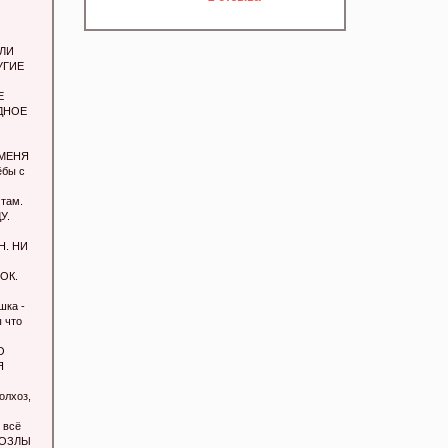
ИЛИ
УГИЕ
Е
ЕДНОЕ
 МЕНЯ
ёбы с
там.
У.
Н. НИ
ОК.
ка -
 что
О
Я
О
лхоз,
 всё
 KOЗЛЫ