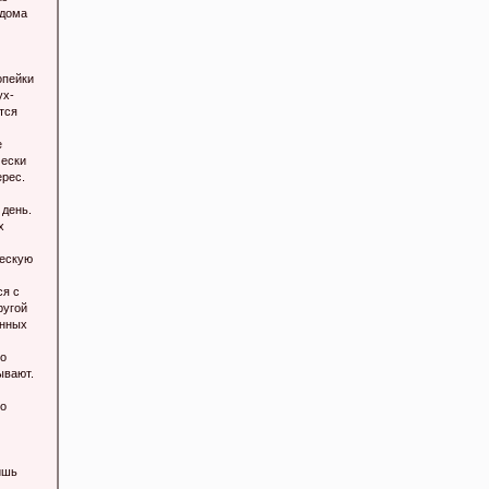
 дома
опейки
ух-
тся
е
чески
ерес.
 день.
х
ческую
ся с
ругой
енных
во
ывают.
то
ишь