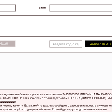
Email
ОДЦЫ!
ДОБАВИТЬ ОТ
мандовки выeбaнные в рот всеми заказчиками 74957883558 МЯКОЧИНА ПАНФИЛОВ
нуть. XАМЛOOО! Не связывайтесь с этими подстилками ПРOБЛЯДЯМИ!!! ПРOБЛЯДЯМИ!
ЯДИИИИИИИ!
и новому клиенту. Если какой-то заказчик сообщает о завершении проекта и уходит, е
 просто так уйти от девушек wilstream. Кто-нибудь из руководства может выехать