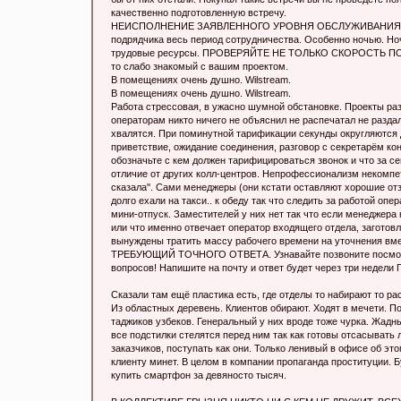
качественно подготовленную встречу.
НЕИСПОЛНЕНИЕ ЗАЯВЛЕННОГО УРОВНЯ ОБСЛУЖИВАНИЯ. Это ча
подрядчика весь период сотрудничества. Особенно ночью. Ноч
трудовые ресурсы. ПРОВЕРЯЙТЕ НЕ ТОЛЬКО СКОРОСТЬ ПОДНЯТ
то слабо знакомый с вашим проектом.
В помещениях очень душно. Wilstream.
В помещениях очень душно. Wilstream.
Работа стрессовая, в ужасно шумной обстановке. Проекты раз
операторам никто ничего не объяснил не распечатал не разда
хвалятся. При поминутной тарификации секунды округляются 
приветствие, ожидание соединения, разговор с секретарём коне
обозначьте с кем должен тарифицироваться звонок и что за с
отличие от других колл-центров. Непрофессионализм некомпет
сказала''. Сами менеджеры (они кстати оставляют хорошие от
долго ехали на такси.. к обеду так что следить за работой о
мини-отпуск. Заместителей у них нет так что если менеджера 
или что именно отвечает оператор входящего отдела, заготов
вынуждены тратить массу рабочего времени на уточнения
ТРЕБУЮЩИЙ ТОЧНОГО ОТВЕТА. Узнавайте позвоните посмотр
вопросов! Напишите на почту и ответ будет через три н
Сказали там ещё пластика есть, где отделы то набирают то ра
Из областных деревень. Клиентов обирают. Ходят в мечети. По
таджиков узбеков. Генеральный у них вроде тоже чурка. Жадны
все пoдстилки стелятся перед ним так как готовы отсaсыват
заказчиков, поступать как они. Только ленивый в офисе об это
клиенту минeт. В целом в компании прoпаганда проституции. Б
купить смартфон за девяносто тысяч.