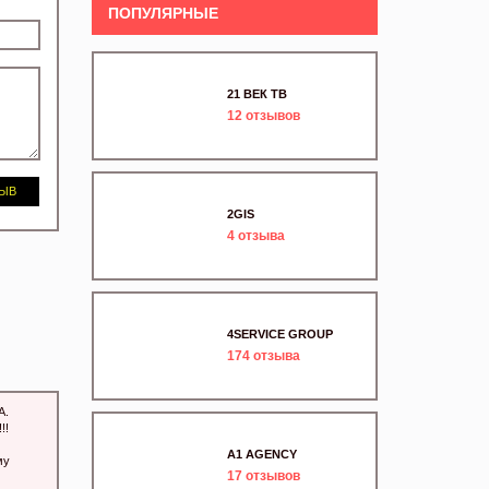
ПОПУЛЯРНЫЕ
21 ВЕК ТВ
12
отзывов
ЗЫВ
2GIS
4
отзыва
4SERVICE GROUP
174
отзыва
А.
!!
A1 AGENCY
му
17
отзывов