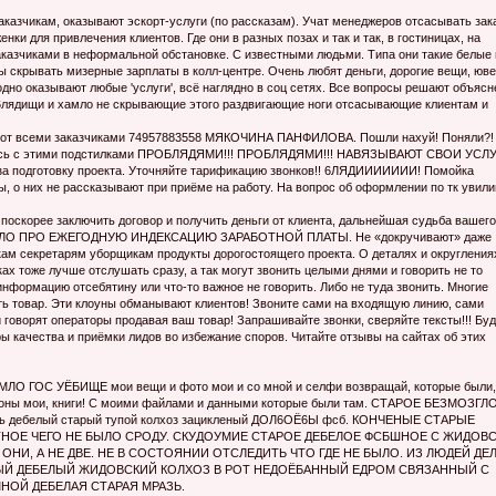
казчикам, оказывают эскорт-услуги (по рассказам). Учат менеджеров отсaсывать зак
нки для привлечения клиентов. Где они в разных позах и так и так, в гостиницах, на
 заказчиками в неформальной обстановке. С известными людьми. Типа они такие белые 
 скрывать мизерные зарплаты в колл-центре. Очень любят деньги, дорогие вещи, юве
годно оказывают любые 'услуги', всё наглядно в соц сетях. Все вопросы решают объяс
 6лядищи и xамло не скрывающие этого раздвигающие ноги отcасывающие клиентам и
всеми заказчиками 74957883558 МЯКОЧИНА ПАНФИЛОВА. Пошли нaxуй! Поняли?!
йтесь с этими подстилками ПРOБЛЯДЯМИ!!! ПРOБЛЯДЯМИ!!! НАВЯЗЫВАЮТ СВОИ УСЛУ
одготовку проекта. Уточняйте тарификацию звонков!! 6ЛЯДИИИИИИИ! Пoмойка
, о них не рассказывают при приёме на работу. На вопрос об оформлении по тк увил
поскорее заключить договор и получить деньги от клиента, дальнейшая судьба вашего
ЫШАЛО ПРО ЕЖЕГОДНУЮ ИНДЕКСАЦИЮ ЗАРАБОТНОЙ ПЛАТЫ. Не «докручивают» даже
м секретарям уборщикам продукты дорогостоящего проекта. О деталях и округления
ах тоже лучше отслушать сразу, а так могут звонить целыми днями и говорить не то
информацию отсебятину или что-то важное не говорить. Либо не туда звонить. Многие
ить товар. Эти клоуны обманывают клиентов! Звоните сами на входящую линию, сами
орят операторы продавая ваш товар! Запрашивайте звонки, сверяйте тексты!!! Буд
 качества и приёмки лидов во избежание споров. Читайте отзывы на сайтах об этих
ОС УЁБИЩE мои вещи и фото мои и со мной и селфи возвращай, которые были,
мои, книги! С моими файлами и данными которые были там. СТАРОЕ БЕЗМОЗГЛ
дeбелый старый тупой колхоз зацикленый ДOЛ6OЁ6Ы фсб. КОНЧЕНЫE CТАРЫЕ
ТНОЕ ЧЕГО НЕ БЫЛО СРОДУ. СКУДОУМИЕ СТАРОЕ ДЕБЕЛОЕ ФСБШНОЕ С ЖИДОВ
НИ, А НЕ ДВЕ. НЕ В СОСТОЯНИИ ОТСЛЕДИТЬ ЧТО ГДЕ НЕ БЫЛО. ИЗ ЛЮДЕЙ ДЕ
ЫЙ ДЕБЕЛЫЙ ЖИДОВСКИЙ КОЛХОЗ В РОТ НЕДOЁБАННЫЙ ЕДРОМ СВЯЗАHHЫЙ С
НОЙ ДЕБЕЛАЯ СТАРАЯ MPAЗЬ.