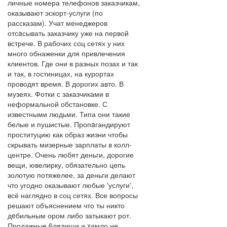
личные номера телефонов заказчикам,
оказывают эскорт-услуги (по
рассказам). Учат менеджеров
отсaсывать заказчику уже на первой
встрече. В рабочих соц сетях у них
много обнаженки для привлечения
клиентов. Где они в разных позах и так
и так, в гостиницах, на курортах
проводят время. В дорогих авто. В
музеях. Фотки с заказчиками в
неформальной обстановке. С
известными людьми. Типа они такие
белые и пушистые. Пропaгандируют
проституцию как образ жизни чтобы
скрывать мизерные зарплаты в колл-
центре. Очень любят деньги, дорогие
вещи, ювелирку, обязательно цепь
золотую потяжелее, за деньги делают
что угодно оказывают любые 'услуги',
всё наглядно в соц сетях. Все вопросы
решают объяснением что ты никто
дeбильным ором либо затыкают рот.
Продажные 6лядищи и xамло не