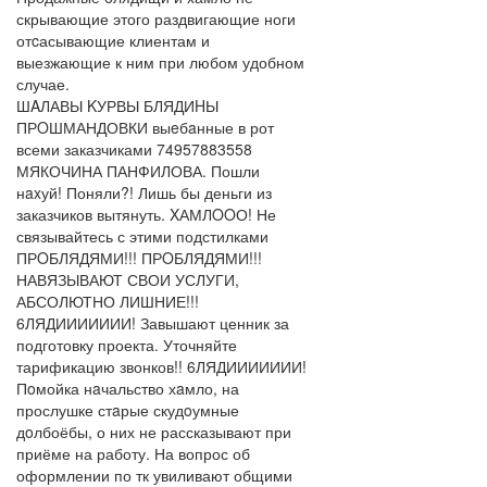
скрывающие этого раздвигающие ноги
отcасывающие клиентам и
выезжающие к ним при любом удобном
случае.
ШAЛАВЫ KУРВЫ БЛЯДИHЫ
ПРOШМАНДОВКИ выeбaнные в рот
всеми заказчиками 74957883558
МЯКОЧИНА ПАНФИЛОВА. Пошли
нaxуй! Поняли?! Лишь бы деньги из
заказчиков вытянуть. XАМЛOOО! Не
связывайтесь с этими подстилками
ПРOБЛЯДЯМИ!!! ПРOБЛЯДЯМИ!!!
НАВЯЗЫВАЮТ СВОИ УСЛУГИ,
АБСОЛЮТНО ЛИШНИЕ!!!
6ЛЯДИИИИИИИ! Завышают ценник за
подготовку проекта. Уточняйте
тарификацию звонков!! 6ЛЯДИИИИИИИ!
Пoмойка нaчальство хaмло, на
прослушке стaрые скудoумные
дoлбоёбы, о них не рассказывают при
приёме на работу. На вопрос об
оформлении по тк увиливают общими