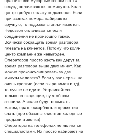
практике все мусорные звонки в 5-10
секунд оплачиваются поминутно. Колл-
центр требует оплату недозвонов. Если
при звонках номера набираются
вручную, то недозвоны оплачиваются.
Недозвон оплачивается если
соединения не произошло также.
Всячески сокращать время разговора,
плевать на клиентов. Потому что колл-
центр компании же невыгоден.
Операторов просто жесть как дерут за
время разговора выше двух минут. Как
можно проконсультировать за две
минуты человека? Если у вас нервы, не
очень крепкие (если вы ранимая и тд),
то лучше не идите. Устраивайтесь
только на входящие, ну чтоб вам
звонили. А иначе будут посылать
матом, орать оскорблять и проклятия
слать (про обзвоны клиентов-холодные
продажи и звонки).
Операторы на телефонах не являются
специалистами. Их просто набирают на