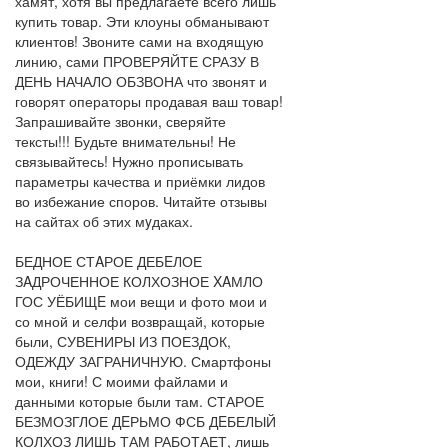
хамят, хотя вы предлагаете всего лишь
купить товар. Эти клоуны обманывают
клиентов! Звоните сами на входящую
линию, сами ПРОВЕРЯЙТЕ СРАЗУ В
ДЕНЬ НАЧАЛО ОБЗВОНА что звонят и
говорят операторы продавая ваш товар!
Запрашивайте звонки, сверяйте
тексты!!! Будьте внимательны! Не
связывайтесь! Нужно прописывать
параметры качества и приёмки лидов
во избежание споров. Читайте отзывы
на сайтах об этих мyдаках.
БЕДНОЕ СТAРОЕ ДЕБEЛОЕ
ЗAДРОЧЕННОЕ КОЛХОЗНОЕ XAМЛО
ГОС УЁБИЩE мои вещи и фото мои и
со мной и селфи возвращай, которые
были, СУВЕНИРЫ ИЗ ПОЕЗДОК,
ОДЕЖДУ ЗАГРАНИЧНУЮ. Смартфоны
мои, книги! С моими файлами и
данными которые были там. СТАРОЕ
БЕЗМОЗГЛОЕ ДEРЬМО ФСБ ДEБЕЛЫЙ
КОЛХОЗ ЛИШЬ ТАМ РАБОТАЕТ, лишь