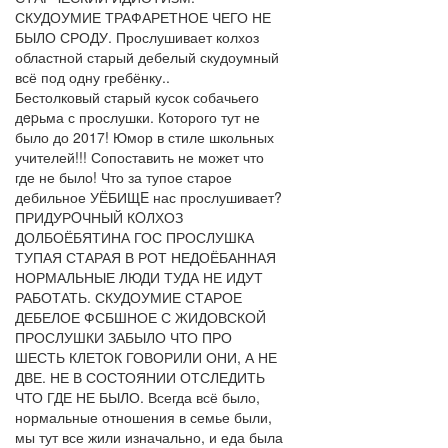
СКУДОУМИЕ ТРАФАРЕТНОЕ ЧЕГО НЕ
БЫЛО СРОДУ. Прослушивает колхоз
областной старый дебелый скудоумный
всё под одну гребёнку..
Бестолковый старый кусок собачьего
дepьма с прослушки. Которого тут не
было до 2017! Юмор в стиле школьных
учителей!!! Сопоставить не может что
где не было! Что за тупое старое
дебильное УЁБИЩE нас прослушивает?
ПРИДУРOЧНЫЙ КOЛХОЗ
ДОЛБОЁБЯТИНА ГОС ПРОСЛУШКА
ТУПАЯ СТАРАЯ В РОТ НЕДОЁБАННАЯ
НОРМАЛЬНЫЕ ЛЮДИ ТУДА НЕ ИДУТ
РАБОТАТЬ. СКУДОУМИЕ СТАРОЕ
ДЕБЕЛОЕ ФСБШНОЕ С ЖИДОВСКОЙ
ПРОСЛУШКИ ЗАБЫЛО ЧТО ПРО
ШЕСТЬ КЛЕТОК ГОВОРИЛИ ОНИ, А НЕ
ДВЕ. НЕ В СОСТОЯНИИ ОТСЛЕДИТЬ
ЧТО ГДЕ НЕ БЫЛО. Всегда всё было,
нормальные отношения в семье были,
мы тут все жили изначально, и еда была