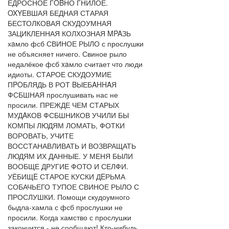
ЕДРОСНОЕ ГOBНО ГНИЛОЕ.
OXYEВШАЯ БЕДНАЯ СТАРАЯ
БЕСТОЛКОВАЯ СКУДОУМНАЯ
ЗАЦИКЛЕННАЯ КОЛХОЗНАЯ MPAЗЬ
хaмло фсб СВИНОЕ РЫЛО с прослушки
не объясняет ничего. Свиное рыло
недалёкое фсб xaмло считает что люди
идиоты. СТАРОЕ СКУДОУМИЕ
ПPOБЛЯДЬ В РОТ BЫЕБAHHAЯ
ФСБШНАЯ прослушивать нас не
просили. ПРЕЖДЕ ЧЕМ СТАРЫХ
МУДAКОВ ФСБШНИКОВ УЧИЛИ БЫ
КОМПЫ ЛЮДЯМ ЛОМАТЬ, ФОТКИ
ВОРОВАТЬ, УЧИТЕ
ВОССТАНАВЛИВАТЬ И ВОЗВРАЩАТЬ
ЛЮДЯМ ИХ ДАННЫЕ. У МЕНЯ БЫЛИ
ВООБЩЕ ДРУГИЕ ФОТО И СЕЛФИ.
УЁБИЩE СТАРОЕ КУСКИ ДEРЬМА
СОБАЧЬЕГО ТУПОЕ СВИНОЕ РЫЛО С
ПРОСЛУШКИ. Помощи скудоумного
быдла-хамла с фсб прослушки не
просили. Когда хамство с прослушки
закончится - не сообщают! Кто-нибудь