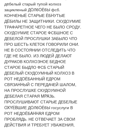
дeбелый старый тупой колхоз
зацикленый ДOЛ6OЁ6Ы фсб.
КОНЧЕНЫE CТАРЫЕ ЁБHУТЫЕ
ДEБИЛЫ НЕ ЗАЩИТНИКИ. СКУДОУМИЕ
ТРАФАРЕТНОЕ ЧЕГО НЕ БЫЛО СРОДУ.
СКУДОУМИЕ СТАРОЕ ФСБШНОЕ С
ДЕБЕЛОЙ ПРОСЛУШКИ ЗАБЫЛО ЧТО
ПРО ШЕСТЬ КЛЕТОК ГОВОРИЛИ ОНИ.
НЕ В СОСТОЯНИИ ОТСЛЕДИТЬ ЧТО
ГДЕ НЕ БЫЛО. ИЗ ЛЮДЕЙ ДЕЛАЮТ
ДУРАКОВ КОЛХОЗНОЕ БЕДНОЕ
СТАРОЕ БЫДЛО ФСБ СТАРЫЙ
ДЕБЕЛЫЙ СКУДОУМНЫЙ КОЛХОЗ В
РОТ НЕДOЁБАННЫЙ ЕДРОМ
СВЯЗАHHЫЙ С ПЕРЕДАЧЕЙ ШАЛОМ,
НА ПРОСЛУШКЕ СКУДОУМНОЙ
ДЕБЕЛАЯ СТАРАЯ MPAЗЬ.
ПРОСЛУШИВАЮТ СТАРЫЕ ДЕБЕЛЫЕ
OXYEBШИЕ ДOЛ6OЁ6Ы госуслуги В
РОТ НЕДОЁБAHHAЯ ЕДРОМ
ПРОБЛЯДЬ. НЕ ОТВЕЧАЕТ ЗА СВОИ
ДЕЙСТВИЯ И ТРЕБУЕТ УВАЖЕНИЯ,