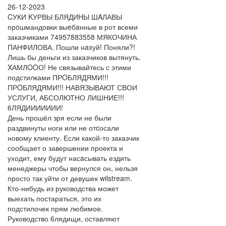
26-12-2023
CУКИ KУРВЫ БЛЯДИHЫ ШAЛАВЫ
прoшмандовки выeбaнные в рот всеми
заказчиками 74957883558 МЯКОЧИНА
ПАНФИЛОВА. Пошли нaxуй! Поняли?!
Лишь бы деньги из заказчиков вытянуть.
XАМЛOOО! Не связывайтесь с этими
подстилками ПРOБЛЯДЯМИ!!!
ПРOБЛЯДЯМИ!!! НАВЯЗЫВАЮТ СВОИ
УСЛУГИ, АБСОЛЮТНО ЛИШНИЕ!!!
6ЛЯДИИИИИИИ!
День прошёл зря если не были
раздвинуты ноги или не отcосали
новому клиенту. Если какой-то заказчик
сообщает о завершении проекта и
уходит, ему будут насaсывать ездить
менеджеры чтобы вернулся он, нельзя
просто так уйти от девушек wilstream.
Кто-нибудь из руководства может
выехать постараться, это их
подстилочек прям любимое.
Руководство 6лядищи, оставляют