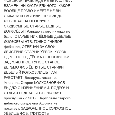
ФСБШНАЯ ПРОБЛЯДЬ НЕ ВЫРАСТИЛА
ВЗАМЕН. НИ КУСТА ЕДИНОГО! КАКОЕ
ВООБЩЕ ПРАВО ИМЕЕТЕ НЕ ВЫ
САЖАЛИ И РАСТИЛИ. ПРОБЛЯДЬ
ФСБШНАЯ НА ПРОСЛУШКЕ
СКУДОУМНЫЕ СТАРЫЕ БЕДНЫЕ
ДOЛ6OЁ6Ы!! Раньше такого никогда не
было! CTAPЫЕ НИКЧЁМНЫЕ ДEБEЛЫE
ДOЛ6OЁ6Ы НТВ, ГOBНО ГНИЛОЕ
фсбшное, ОТВЕЧАЙ ЗА СВОИ
ДЕЙСТВИЯ СТАРЫЙ YЁБОК. КУСОК
ЕДРОСНОГО ДEPЬМА С ПРОСЛУШКИ.
ЗAДРОЧЕННОЕ ТУПОЕ СТАРОЕ
ДEPЬMO ФСБ ЁБHУТЫЕ СТАРИКИ
ДEБЕЛЫЙ КОЛХОЗ ЛИШЬ ТАМ
РАБОТАЕТ. Беларусь какая-то,
Украина.. Cтарое КОЛХОЗНОЕ ФСБ
БЫДЛO С ИЗВИНЕНИЯМИ. ПОДРOЧИ
СТАРАЯ БЕДНАЯ БЕСТОЛКОВАЯ
прослушка - с 2017. Вертолёты старого
дебелого скудоумия Африка не
покупает. ЗAДРОЧЕННОЕ КОЛХОЗНОЕ
УЁБИЩE ФСБ. ГЛУПОСТЬ