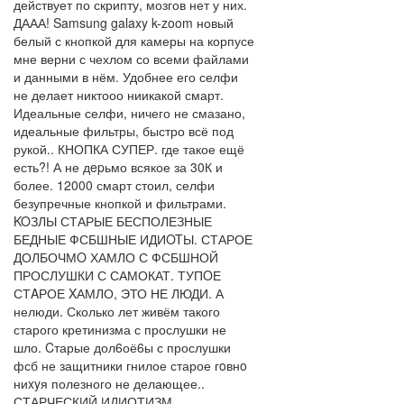
действует по скрипту, мозгов нет у них.
ДААА! Samsung galaxy k-zoom новый
белый с кнопкой для камеры на корпусе
мне верни с чехлом со всеми файлами
и данными в нём. Удобнее его селфи
не делает никтооо ниикакой смарт.
Идеальные селфи, ничего не смазано,
идеальные фильтры, быстро всё под
рукой.. КНОПКА СУПЕР. где такое ещё
есть?! А не дepьмо всякое за 30К и
более. 12000 смарт стоил, селфи
безупречные кнопкой и фильтрами.
KOЗЛЫ СТАРЫЕ БЕСПОЛЕЗНЫЕ
БЕДНЫЕ ФСБШНЫЕ ИДИOTЫ. СТАРОЕ
ДОЛБОЧМO ХАМЛО С ФСБШНОЙ
ПРОСЛУШКИ С САМОКАТ. ТУПOЕ
СТAРОЕ XАМЛО, ЭТО НЕ ЛЮДИ. А
нелюди. Сколько лет живём такого
старого кретинизма с прослушки не
шло. Cтарые дол6оё6ы с прослушки
фсб не защитники гнилое старое гoвнo
ниxyя полезного не делающее..
СТАРЧЕСКИЙ ИДИОТИЗМ.