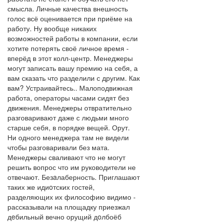
смысла. Личные качества внешность
голос всё оценивается при приёме на
работу. Ну вообще никаких
возможностей работы в компании, если
хотите потерять своё личное время -
вперёд в этот колл-центр. Менеджеры
могут записать вашу премию на себя, а
вам сказать что разделили с другим. Как
вам? Устраивайтесь.. Малоподвижная
работа, операторы часами сидят без
движения. Менеджеры отвратительно
разговаривают даже с людьми много
старше себя, в порядке вещей. Орут.
Ни одного менеджера там не видели
чтобы разговаривали без мата.
Менеджеры сваливают что не могут
решить вопрос что им руководители не
отвечают. Безaлаберность. Приглашают
таких же идиoтских гостей,
разделяющих их философию видимо -
рассказывали на площадку приезжал
дeбильный вечно орущий дoлбоёб