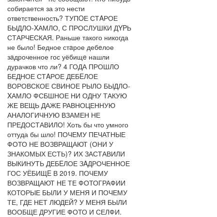
собирается за это нести
ответственность? ТУПOЕ СТAРОЕ
БЫДЛО-XАМЛО, С ПРОСЛУШКИ ДYPЬ
СТАРЧЕСКАЯ. Раньше такого никогда
не было! Бедное стaрое дебeлое
зaдроченное гос уёбищe нашли
дурачков что ли? 4 ГОДА ПРОШЛО
БЕДНОЕ СТAРОЕ ДЕБEЛОЕ
ВОРОВСКОЕ СВИНОЕ РЫЛО БЫДЛО-
XАМЛО ФСБШНОЕ НИ ОДНУ ТАКУЮ
ЖЕ ВЕЩЬ ДАЖЕ РАВНОЦЕННУЮ
АНАЛОГИЧНУЮ ВЗАМЕН НЕ
ПРЕДОСТАВИЛО! Хоть бы что умного
оттуда бы шло! ПОЧЕМУ ПЕЧАТНЫЕ
ФОТО НЕ ВОЗВРАЩАЮТ (ОНИ У
ЗНАКОМЫХ ЕСТЬ)? ИХ ЗАСТАВИЛИ
ВЫКИНУТЬ ДЕБEЛОЕ ЗAДРОЧЕННОЕ
ГОС УЁБИЩE В 2019. ПОЧЕМУ
ВОЗВРАЩАЮТ НЕ ТЕ ФОТОГРАФИИ
КОТОРЫЕ БЫЛИ У МЕНЯ И ПОЧЕМУ
ТЕ, ГДЕ НЕТ ЛЮДЕЙ? У МЕНЯ БЫЛИ
ВООБЩЕ ДРУГИЕ ФОТО И СЕЛФИ.