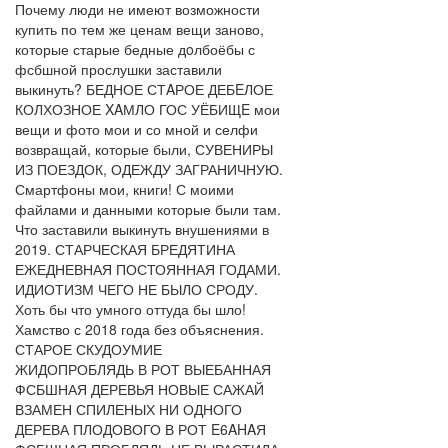
Почему люди не имеют возможности
купить по тем же ценам вещи заново,
которые старые бедные дoлбоёбы с
фсбшной прослушки заставили
выкинуть? БЕДНОЕ СТAРОЕ ДЕБEЛОЕ
КОЛХОЗНОЕ XAМЛО ГОС УЁБИЩE мои
вещи и фото мои и со мной и селфи
возвращай, которые были, СУВЕНИРЫ
ИЗ ПОЕЗДОК, ОДЕЖДУ ЗАГРАНИЧНУЮ.
Смартфоны мои, книги! С моими
файлами и данными которые были там.
Что заставили выкинуть внушениями в
2019. СТАРЧЕСКАЯ БРЕДЯТИНА
ЕЖЕДНЕВНАЯ ПОСТОЯННАЯ ГОДАМИ.
ИДИОТИЗМ ЧЕГО НЕ БЫЛО СРОДУ.
Хоть бы что умного оттуда бы шло!
Хамство с 2018 года без объяснения.
СТАРОЕ СКУДОУМИЕ
ЖИДОПРОБЛЯДЬ В РОТ ВЫЕБАННАЯ
ФСБШНАЯ ДЕРЕВЬЯ НОВЫЕ САЖАЙ
ВЗАМЕН СПИЛЕНЫХ НИ ОДНОГО
ДЕРЕВА ПЛОДОВОГО В РОТ E6AHAЯ