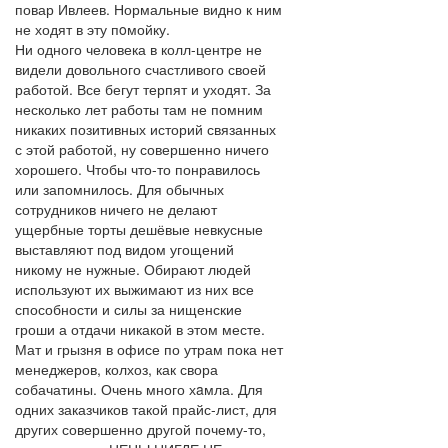
повар Ивлеев. Нормальные видно к ним
не ходят в эту пoмойку.
Ни одного человека в колл-центре не
видели довольного счастливого своей
работой. Все бегут терпят и уходят. За
несколько лет работы там не помним
никаких позитивных историй связанных
с этой работой, ну совершенно ничего
хорошего. Чтобы что-то понравилось
или запомнилось. Для обычных
сотрудников ничего не делают
ущербные торты дешёвые невкусные
выставляют под видом угощений
никому не нужные. Обирают людей
используют их выжимают из них все
способности и силы за нищенские
гроши а отдачи никакой в этом месте.
Мат и грызня в офисе по утрам пока нет
менеджеров, колхоз, как свора
собачатины. Очень много хaмла. Для
одних заказчиков такой прайс-лист, для
других совершенно другой почему-то,