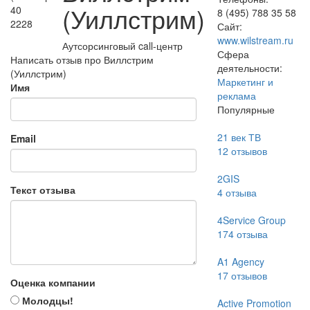
(Уиллстрим)
40
8 (495) 788 35 58
2228
Сайт:
www.wilstream.ru
Аутсорсинговый call-центр
Сфера
Написать отзыв про Виллстрим
деятельности:
(Уиллстрим)
Маркетинг и
Имя
реклама
Популярные
21 век ТВ
Email
12
отзывов
2GIS
Текст отзыва
4
отзыва
4Service Group
174
отзыва
A1 Agency
17
отзывов
Оценка компании
Молодцы!
Active Promotion