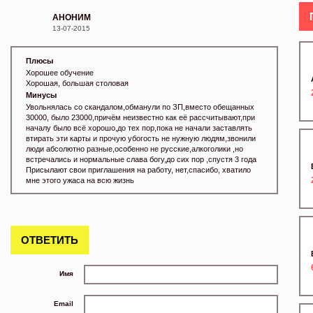
АНОНИМ
13-07-2015
Плюсы
Хорошее обучение
Хорошая, большая столовая
Минусы
Увольнялась со скандалом,обманули по ЗП,вместо обещанных
30000, было 23000,причём неизвестно как её рассчитывают,при
началу было всё хорошо,до тех пор,пока не начали заставлять
втирать эти карты и прочую убогость не нужную людям,звонили
люди абсолютно разные,особенно не русские,алкоголики ,но
встречались и нормальные слава богу,до сих пор ,спустя 3 года
Присылают свои приглашения на работу, нет,спасибо, хватило
мне этого ужаса на всю жизнь
ОТВЕТИТЬ
Имя
Email