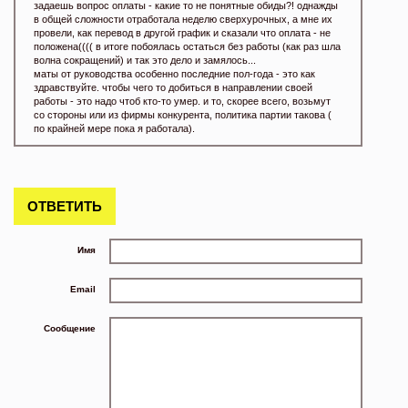
задаешь вопрос оплаты - какие то не понятные обиды?! однажды
в общей сложности отработала неделю сверхурочных, а мне их
провели, как перевод в другой график и сказали что оплата - не
положена(((( в итоге побоялась остаться без работы (как раз шла
волна сокращений) и так это дело и замялось...
маты от руководства особенно последние пол-года - это как
здравствуйте. чтобы чего то добиться в направлении своей
работы - это надо чтоб кто-то умер. и то, скорее всего, возьмут
со стороны или из фирмы конкурента, политика партии такова (
по крайней мере пока я работала).
ОТВЕТИТЬ
Имя
Email
Сообщение