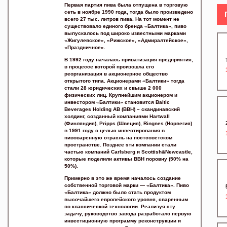
Первая партия пива была отпущена в торговую
сеть в ноябре 1990 года, тогда было произведено
всего 27 тыс. литров пива. На тот момент не
существовало единого бренда «Балтика», пиво
выпускалось под широко известными марками
«Жигулевское», «Рижское», «Адмиралтейское»,
«Праздничное».
В 1992 году началась приватизация предприятия,
в процессе которой произошла его
реорганизация в акционерное общество
открытого типа. Акционерами «Балтики» тогда
стали 28 юридических и свыше 2 000
физических лиц. Крупнейшим акционером и
инвестором «Балтики» становится Baltic
Beverages Holding AВ (BBH) – скандинавский
холдинг, созданный компаниями Hartwall
(Финляндия), Pripps (Швеция), Ringnes (Норвегия)
в 1991 году с целью инвестирования в
пивоваренную отрасль на постсоветском
пространстве. Позднее эти компании стали
частью компаний Carlsberg и Scottish&Newcastle,
которые поделили активы BBH поровну (50% на
50%).
Примерно в это же время началось создание
собственной торговой марки — «Балтика». Пиво
«Балтика» должно было стать продуктом
высочайшего европейского уровня, сваренным
по классической технологии. Реализуя эту
задачу, руководство завода разработало первую
инвестиционную программу реконструкции и