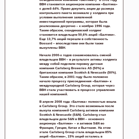
BBH становится акционером компании «Балтика»
c долей 44%. Право докупить акции до размера
контрольного пакета возникало у холдинга при
условии выполнения заявленной
инвестиционной программы, которая была
реализована досрочно – к ноябрю 1996 года.
Таким образом, скандинавский холдинг
становится владельцем 50,6% акций «Балтики».
Еще 13,7% акций перешли в собственность
Bossard – впоследствии они были также
выкуплены ВВН.
Начало 2000-х годов ознаменовалось сменой
владельцев ВВH – в результате активы холдинга
между собой поделили поровну датская
компания Carlsberg Breweries AS (50%) и
британская компания Scottish & Newcastle (50%).
Таким образом, в 2001 году было положено
начало процессу присоединения «Балтики» к
международной Carlsberg Group, которая через
BBH стала участвовать в процессе управления
нашей компанией.
В апреле 2008 года «Балтика» полностью вошла
в Carlsberg Group. Это стало возможным после
выкупа компанией Carlsberg активов компании
Scottish & Newcastle (S&N). Carlsberg стал
владельцем доли S&N в BBH – основного
акционера «Балтики» – и активов S&N во
Франции, Греции, Китае и Вьетнаме. На этом
этапе Carlsberg Group стала владельцем 85%
акций «Балтики», 15% акций остались в