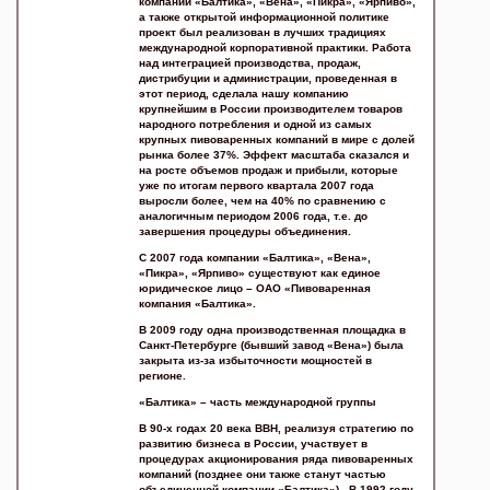
компаний «Балтика», «Вена», «Пикра», «Ярпиво»,
а также открытой информационной политике
проект был реализован в лучших традициях
международной корпоративной практики. Работа
над интеграцией производства, продаж,
дистрибуции и администрации, проведенная в
этот период, сделала нашу компанию
крупнейшим в России производителем товаров
народного потребления и одной из самых
крупных пивоваренных компаний в мире с долей
рынка более 37%. Эффект масштаба сказался и
на росте объемов продаж и прибыли, которые
уже по итогам первого квартала 2007 года
выросли более, чем на 40% по сравнению с
аналогичным периодом 2006 года, т.е. до
завершения процедуры объединения.
С 2007 года компании «Балтика», «Вена»,
«Пикра», «Ярпиво» существуют как единое
юридическое лицо – ОАО «Пивоваренная
компания «Балтика».
В 2009 году одна производственная площадка в
Санкт-Петербурге (бывший завод «Вена») была
закрыта из-за избыточности мощностей в
регионе.
«Балтика» – часть международной группы
В 90-х годах 20 века ВВН, реализуя стратегию по
развитию бизнеса в России, участвует в
процедурах акционирования ряда пивоваренных
компаний (позднее они также станут частью
объединенной компании «Балтика»). В 1992 году