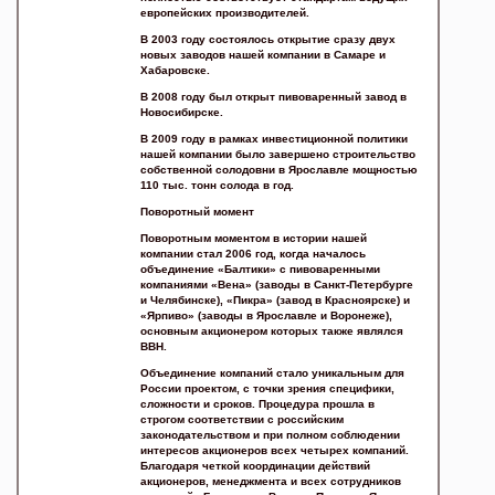
европейских производителей.
В 2003 году состоялось открытие сразу двух
новых заводов нашей компании в Самаре и
Хабаровске.
В 2008 году был открыт пивоваренный завод в
Новосибирске.
В 2009 году в рамках инвестиционной политики
нашей компании было завершено строительство
собственной солодовни в Ярославле мощностью
110 тыс. тонн солода в год.
Поворотный момент
Поворотным моментом в истории нашей
компании стал 2006 год, когда началось
объединение «Балтики» с пивоваренными
компаниями «Вена» (заводы в Санкт-Петербурге
и Челябинске), «Пикра» (завод в Красноярске) и
«Ярпиво» (заводы в Ярославле и Воронеже),
основным акционером которых также являлся
BBH.
Объединение компаний стало уникальным для
России проектом, с точки зрения специфики,
сложности и сроков. Процедура прошла в
строгом соответствии с российским
законодательством и при полном соблюдении
интересов акционеров всех четырех компаний.
Благодаря четкой координации действий
акционеров, менеджмента и всех сотрудников