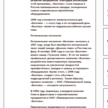
развития предприятия. Благодаря реализации
этой программы, «Балтика» стала первым в
России пивоваренным заводом, оснащенным
самым современным европейским
оборудованием.
1996 год становится знаменательным для
«Балтики» – с этого года и по сегодняшний день
«Балтика» является лидером российского рынка
пива.
Региональная экспансия
Региональная экспансия «Балтики» началась в
1997 году, когда был приобретён контрольный
пакет акций завода «Донское пиво» в Ростове-на-
Дону. В октябре 1999 года в состав «Балтики»
вошел завод «Тульское пиво». В тот же момент
профильные департаменты компании «Балтика»
разработали инвестиционную программу,
нацеленную на увеличение мощностей
приобретённых заводов и замену устаревшего
оборудования. Кроме этого, с 1998 года
«Балтика» создает сеть сбытовых
подразделений в регионах. Таким образом,
прежнее название — ОАО «Пивоваренный завод
«Балтика» — потеряло актуальность.
В 1998 году акционеры утвердили решение
Совета Директоров о переименовании
предприятия в ОАО «Пивоваренная компания
«Балтика».
Параллельно продолжается технологическое