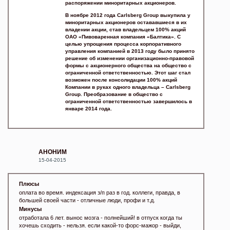
распоряжении миноритарных акционеров.
В ноябре 2012 года Carlsberg Group выкупила у
миноритарных акционеров остававшиеся в их
владении акции, став владельцем 100% акций
ОАО «Пивоваренная компания «Балтика». С
целью упрощения процесса корпоративного
управления компанией в 2013 году было принято
решение об изменении организационно-правовой
формы с акционерного общества на общество с
ограниченной ответственностью. Этот шаг стал
возможен после консолидации 100% акций
Компании в руках одного владельца – Carlsberg
Group. Преобразование в общество с
ограниченной ответственностью завершилось в
январе 2014 года.
АНОНИМ
15-04-2015
Плюсы
оплата во время. индексация з/п раз в год. коллеги, правда, в
большей своей части - отличные люди, профи и т.д.
Минусы
отработала 6 лет. вынос мозга - полнейший! в отпуск когда ты
хочешь сходить - нельзя. если какой-то форс-мажор - выйди,