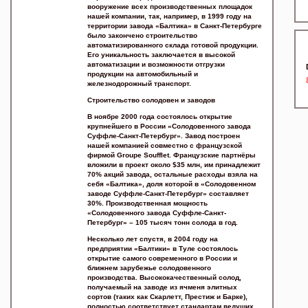
вооружение всех производственных площадок
нашей компании, так, например, в 1999 году на
территории завода «Балтика» в Санкт-Петербурге
было закончено строительство
автоматизированного склада готовой продукции.
Его уникальность заключается в высокой
автоматизации и возможности отгрузки
продукции на автомобильный и
железнодорожный транспорт.
Строительство солодовен и заводов
В ноябре 2000 года состоялось открытие
крупнейшего в России «Солодовенного завода
Суффле-Санкт-Петербург». Завод построен
нашей компанией совместно с французской
фирмой Groupe Soufflet. Французские партнёры
вложили в проект около $35 млн, им принадлежит
70% акций завода, остальные расходы взяла на
себя «Балтика», доля которой в «Солодовенном
заводе Суффле-Санкт-Петербург» составляет
30%. Производственная мощность
«Солодовенного завода Суффле-Санкт-
Петербург» – 105 тысяч тонн солода в год.
Несколько лет спустя, в 2004 году на
предприятии «Балтики» в Туле состоялось
открытие самого современного в России и
ближнем зарубежье солодовенного
производства. Высококачественный солод,
получаемый на заводе из ячменя элитных
сортов (таких как Скарлетт, Престиж и Барке),
полностью соответствует стандартам ведущих