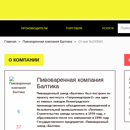
ПРОИЗВОДИТЕЛИ
ТОРГОВЛЯ
УСЛУГИ
Главная
Пивоваренная компания Балтика
Отзыв №243584
О КОМПАНИИ
Пивоваренная компания
Балтика
Пивоваренный завод «Балтика» был построен по
проекту института «Гипропищепром-2» как один
из пивных заводов Ленинградского
производственного объединения пивоваренной и
безалкогольной промышленности «Ленпиво».
6
Строительство завода началось в 1978 году, с
образованием после его завершения в 1990 году
Государственного предприятия «Пивоваренный
завод «Балтика.
37