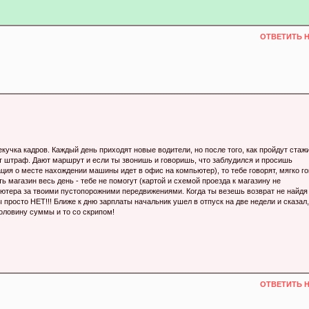
ОТВЕТИТЬ 
кучка кадров. Каждый день приходят новые водители, но после того, как пройдут стаж
т штраф. Дают маршрут и если ты звонишь и говоришь, что заблудился и просишь
ция о месте нахождении машины идет в офис на компьютер), то тебе говорят, мягко го
ь магазин весь день - тебе не помогут (картой и схемой проезда к магазину не
ютера за твоими пустопорожними передвижениями. Когда ты везешь возврат не найдя
 просто НЕТ!!! Ближе к дню зарплаты начальник ушел в отпуск на две недели и сказал,
половину суммы и то со скрипом!
ОТВЕТИТЬ 