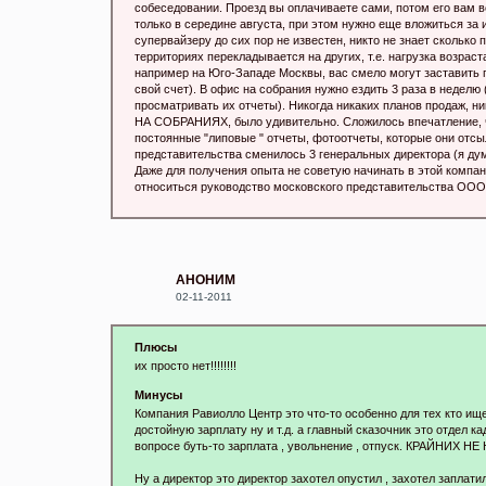
собеседовании. Проезд вы оплачиваете сами, потом его вам ве
только в середине августа, при этом нужно еще вложиться з
супервайзеру до сих пор не известен, никто не знает сколько
территориях перекладывается на других, т.е. нагрузка возрастае
например на Юго-Западе Москвы, вас смело могут заставить п
свой счет). В офис на собрания нужно ездить 3 раза в неделю 
просматривать их отчеты). Никогда никаких планов продаж, 
НА СОБРАНИЯХ, было удивительно. Сложилось впечатление, 
постоянные "липовые " отчеты, фотоотчеты, которые они отсы
представительства сменилось 3 генеральных директора (я дума
Даже для получения опыта не советую начинать в этой компан
относиться руководство московского представительства ООО 
АНОНИМ
02-11-2011
Плюсы
их просто нет!!!!!!!!
Минусы
Компания Равиолло Центр это что-то особенно для тех кто ищ
достойную зарплату ну и т.д. а главный сказочник это отдел
вопросе буть-то зарплата , увольнение , отпуск. КРАЙНИХ Н
Ну а директор это директор захотел опустил , захотел за