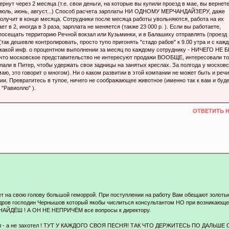
рнут через 2 месяца (т.е. свои деньги, на которые вы купили проезд в мае, вы вернет
а июль, июнь, август...) Способ расчета зарплаты НИ ОДНОМУ МЕРЧАНДАЙЗЕРУ, даже
 получит в конце месяца. Сотрудники после месяца работы увольняются, работа на их
т в 2, иногда в 3 раза, зарплата не меняется (также 23 000 р. ). Если вы работаете,
осещать территорию Речной вокзал или Кузьминки, и в Балашиху отправлять (проезд 
(так дешевле контролировать, просто тупо пригонять "стадо рабов" к 9.00 утра и с каж
никакой инф. о процентном выполнении за месяц по каждому сотруднику - НИЧЕГО НЕ
что московское представительство не интересуют продажи ВООБЩЕ, интересовали то
лали в Питер, чтобы удержать свои задницы на занятых креслах. За полгода у московс
ю, это говорит о многом). Ни о каком развитии в этой компании не может быть и речи
ии. Превратитесь в тупое, ничего не соображающее животное (именно так к вам и буд
"Равиолло" ).
ОТВЕТИТЬ 
ет на свою голову большой геморрой. При поступлении на работу Вам обещают золоты
 кадров господин Чернышов который якобы числиться консультантом НО при возникающ
Е НАЙДЁШ ! А ОН НЕ НЕПРИЧЁМ все вопросы к директору.
платил - а не захотел ! ТУТ У КАЖДОГО СВОЯ ПЕСНЯ! ТАК ЧТО ДЕРЖИТЕСЬ ПО ДАЛЬШЕ 