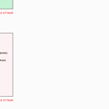
НА ОТЗЫВ
ировку
воря,
НА ОТЗЫВ