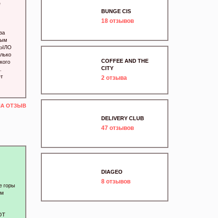
е
BUNGE CIS
18
отзывов
за
дым
 БЫЛО
лько
COFFEE AND THE
кого
CITY
.
ет
2
отзыва
НА ОТЗЫВ
DELIVERY CLUB
47
отзывов
DIAGEO
8
отзывов
е горы
ем
ОТ