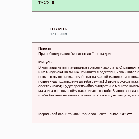
ТАКИХ !!!!
ОТ ЛИЦА
17-06-2009
Плюсы
При собеседовании "мягко стелят", но на деле.....
Минусы
В компании не выплачивается во время зарплата. Страшная те
и их выпускают на линию начинаются подставы, чтобы навеси
посмотреть по навигатору (стоит на каждой машине - информа
пошел куда подальше не до тебя сейчас! В итоге можешь искат
обеспечивают).Будут преспокойно смотреть на монитор компь
магазина всю неустойку навешивают на тебя. В итоге зарплаты
чтобы без него не выдавали деньги. Хотя кому-то выдали, но 
Мораль сей басни такова: Равиолло Центр - КИДАЛОВО!!!!