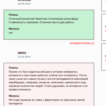
АНОНИМ
18-04-2014
Плюсы
Отличный коллектив! Приятная и позитивная атмосфера.
Стабильность компании. Отличное место для работы.
Минусы
нет.
КОММЕНТАРИИ (1)
НИНА
21-01-2014
Плюсы
Раннее это был издательский дом в котором комфортно,
интересно и престижно работать.Сейчас все потерялось. Почти
сразу ушли все самые лучше и костяк менеджмента-поволоцкий,
микаберидзе, cмирнова, монахов, алексеева, грановская и еще
огромное количество людей. Cтало удушливо, не интересно и не
профессионально.
Минусы
HR отдел целиком во главе с Директором по персоналу-женой
президента