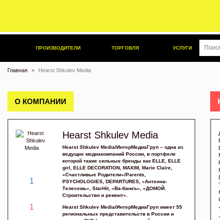
ПРОИЗВОДИТЕЛИ
ТОРГОВЛЯ
УСЛУГИ
Главная
Hearst Shkulev Media
О КОМПАНИИ
Hearst Shkulev Media
Hearst Shkulev Media/ИнтерМедиаГруп – одна из
ведущих медиакомпаний России, в портфеле
которой такие сильные бренды как ELLE, ELLE
girl, ELLE DECORATION, MAXIM, Marie Claire,
«Счастливые Родители»/Parents,
1
PSYCHOLOGIES, DEPARTURES, «Антенна-
Телесемь», StarHit, «Ва-банкъ», «ДОМОЙ.
Строительство и ремонт».
1
Hearst Shkulev Media/ИнтерМедиаГруп имеет 55
региональных представительств в России и