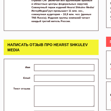
странах СНГ (включая все крупнейшие краевые
и областные центры федеральных округов).
Совокупный тираж изданий Hearst Shkulev Media/
ИнтерМедиаГруп превышает 11 млн. экз.,
совокупная аудитория – 18,8 млн. чел. (данные
TNS Russia). Издания группы компаний читает
каждый третий житель России.
НАПИСАТЬ ОТЗЫВ ПРО HEARST SHKULEV
MEDIA
Имя
Email
Текст отзыва