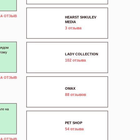
НА ОТЗЫВ
HEARST SHKULEV
MEDIA
3
отзыва
 рядом
огому
LADY COLLECTION
102
отзыва
НА ОТЗЫВ
OMAX
88
отзывов
ьте на
PET SHOP
54
отзыва
НА ОТЗЫВ