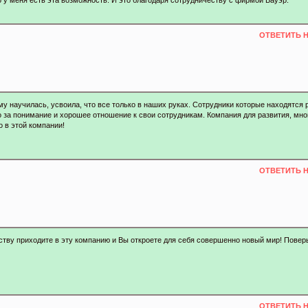
то у меня есть эта возможность. И это благодаря сотрудничеству с фирмой Бауэр.
ОТВЕТИТЬ 
у научилась, усвоила, что все только в наших руках. Сотрудники которые находятся
о за понимание и хорошее отношение к свои сотрудникам. Компания для развития, мн
о в этой компании!
ОТВЕТИТЬ 
ству приходите в эту компанию и Вы откроете для себя совершенно новый мир! Повер
ОТВЕТИТЬ 