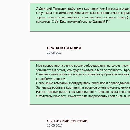
Я Дмитрий Польшин, работаю в компании уже 2 месяц, в отдел
хочу сказать о компании: Компания как оказалось очень серь
зарплата(хоть за первый мес не очень была так как я стажер)
приходов. С Ув. Ваш покорный слуга (Дмитрий П.)
БРАТКОВ ВИТАЛИЙ
22-05-2017
Мое первое впечатление после собеседования осталось позит
занимается и о том, что будет входить в мои обязанности. Кр
С первых дней роботы я попал в коллектив доброжелательных 
по любому вопросу.
Отношение компании к сотрудникам лояльное и справедливое.
За период роботы в компании, я добился очень многого: меня
На протяжении работы в компании все, что было сказано на с
Я хотел бы пожелать соискателям попробовать свои силы в н
ЯБЛОНСКИЙ ЕВГЕНИЙ
19-05-2017