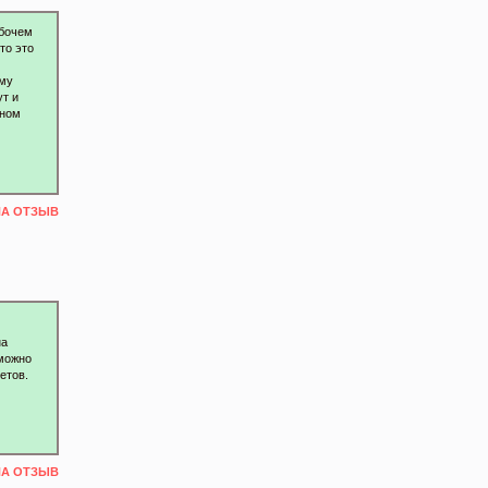
абочем
то это
ему
т и
нном
НА ОТЗЫВ
на
 можно
етов.
НА ОТЗЫВ