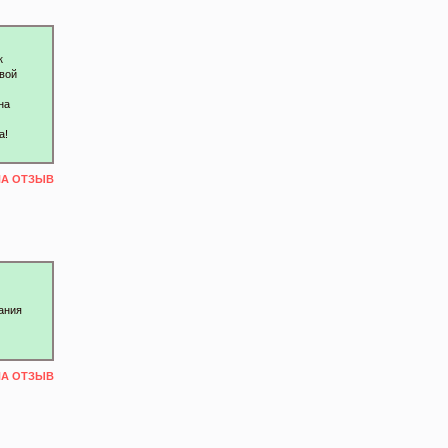
к
овой
на
а!
НА ОТЗЫВ
ания
НА ОТЗЫВ