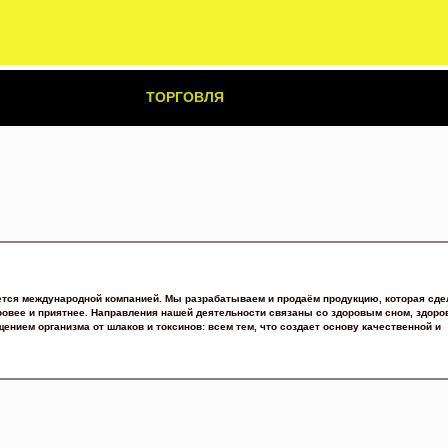
ТОРГОВЛЯ
тся международной компанией. Мы разрабатываем и продаём продукцию, которая сде
ровее и приятнее. Направления нашей деятельности связаны со здоровым сном, здор
щением организма от шлаков и токсинов: всем тем, что создает основу качественной и