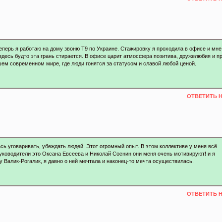
еперь я работаю на дому звоню Т9 по Украине. Стажировку я проходила в офисе и мне
здесь будто эта грань стирается. В офисе царит атмосфера позитива, дружелюбия и п
ашем современном мире, где люди гонятся за статусом и славой любой ценой.
ОТВЕТИТЬ 
сь уговаривать, убеждать людей. Этот огромный опыт. В этом коллективе у меня всё
руководители это Оксана Евсеева и Николай Соснин они меня очень мотивируют! и я
у Валик-Рогалик, я давно о ней мечтала и наконец-то мечта осуществилась.
ОТВЕТИТЬ 