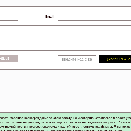
Email
ОДЦЫ!
ДОБАВИТЬ ОТ
ботать хорошее вознаграждение за свою работу, но и совершенствоваться в своём ум
м голосом, интонацией, научиться находить ответы на неожиданные вопросы. И самое
елеустремлённости, профессионализма и настойчивости сотрудника фирмы. Я понимаю,