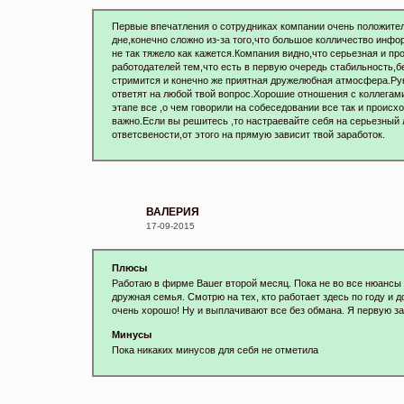
Первые впечатления о сотрудниках компании очень положите
дне,конечно сложно из-за того,что большое колличество инф
не так тяжело как кажется.Компания видно,что серьезная и п
работодателей тем,что есть в первую очередь стабильность,б
стримится и конечно же приятная дружелюбная атмосфера.Рук
ответят на любой твой вопрос.Хорошие отношения с коллегами
этапе все ,о чем говорили на собеседовании все так и происх
важно.Если вы решитесь ,то настраевайте себя на серьезный л
ответсвености,от этого на прямую зависит твой заработок.
ВАЛЕРИЯ
17-09-2015
Плюсы
Работаю в фирме Bauer второй месяц. Пока не во все нюансы в
дружная семья. Смотрю на тех, кто работает здесь по году и 
очень хорошо! Ну и выплачивают все без обмана. Я первую за
Минусы
Пока никаких минусов для себя не отметила