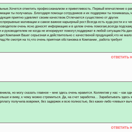
льные.Хочется отметить профессианализм и приветливость. Первый впечатление о р
ормации ты получаешь .Блогодаря помощи сотрудников и их поддержки ты понимаешь,ч
родукция приятно удевляет своим качеством.Отлечается существено от других
еспрерывные мативации и самое важное карьерный рост.Всегда есть куда рости и к ч
оводители очень ясно доносят информацию и в целом очень помогаю,всегда подскажу
 и руководителем не когда не игнорируют помогут,поддержат в любой ситуации.На да
одит.Компания Bauer серьезная и действительно с качественой продукцией,что не мало
ад.Не смотря на то,что очень приятная обстановка в Компании , работа требует
ОТВЕТИТЬ 
никла, но могу сказать главное – мне здесь очень нравится. Коллектив у нас – как од
дольше и вижу, к чему можно стремиться. Да, на счет заработка… Зарабатывать здесь
рплату получила вовремя, без задержек и всю полностью, без каких-либо «левых» выч
ОТВЕТИТЬ 