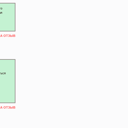
то
ая
НА ОТЗЫВ
ться
НА ОТЗЫВ