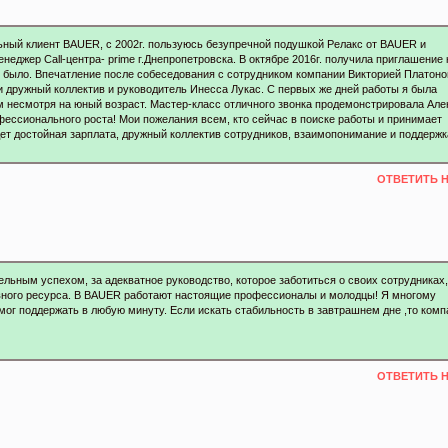
ный клиент BAUER, с 2002г. пользуюсь безупречной подушкой Релакс от BAUER и
неджер Call-центра- prime г.Днепропетровска. В октябре 2016г. получила приглашение 
е было. Впечатление после собеседования с сотрудником компании Викторией Платон
и дружный коллектив и руководитель Инесса Лукас. С первых же дней работы я была
 несмотря на юный возраст. Мастер-класс отличного звонка продемонстрировала Але
ессионального роста! Мои пожелания всем, кто сейчас в поиске работы и принимает
т достойная зарплата, дружный коллектив сотрудников, взаимопонимание и поддержк
ОТВЕТИТЬ 
льным успехом, за адекватное руководство, которое заботиться о своих сотрудниках,
вного ресурса. В BAUER работают настоящие профессионалы и молодцы! Я многому
 мог поддержать в любую минуту. Если искать стабильность в завтрашнем дне ,то комп
ОТВЕТИТЬ 