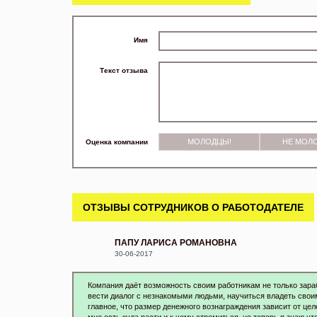
Имя
Текст отзыва
МОЛОДЦЫ!
НЕ МОЛ
Оценка компании
ОТЗЫВЫ СОТРУДНИКОВ О РАБОТОДАТЕЛЕ
ПАПУ ЛАРИСА РОМАНОВНА
30-06-2017
Компания даёт возможность своим работникам не только зара
вести диалог с незнакомыми людьми, научиться владеть свои
главное, что размер денежного вознаграждения зависит от ц