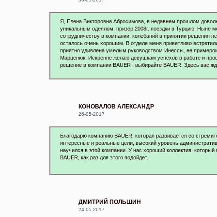
Я, Елена Викторовна Абросимова, в недавнем прошлом доволь
уникальным одеялом, призер 2008г. поездки в Турцию. Ныне ме
сотрудничеству в компании, колебаний в принятии решения н
осталось очень хорошим. В отделе меня приветливо встретил
приятно удивлена умелым руководством Инессы, ее примером
Марценюк. Искренне желаю девушкам успехов в работе и проф
решение в компании BAUER : выбирайте BAUER. Здесь вас жде
КОНОВАЛОВ АЛЕКСАНДР
26-05-2017
Благодарю компанию BAUER, которая развивается со стремите
интересные и реальные цели, высокий уровень администрати
научился в этой компании. У нас хороший коллектив, который
BAUER, как раз для этого подойдет.
ДМИТРИЙ ПОЛЬШИН
24-05-2017