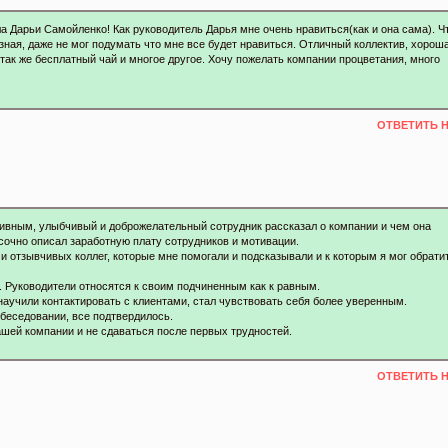
а Дарьи Самойленко! Как руководитель Дарья мне очень нравиться(как и она сама). Ч
езная, даже не мог подумать что мне все будет нравиться. Отличный коллектив, хорош
, так же бесплатный чай и многое другое. Хочу пожелать компании процветания, много
ОТВЕТИТЬ 
ивным, улыбчивый и доброжелательный сотрудник рассказал о компании и чем она
асочно описал заработную плату сотрудников и мотивации.
и отзывчивых коллег, которые мне помогали и подсказывали и к которым я мог обрати
 Руководители относятся к своим подчиненным как к равным.
 научили контактировать с клиентами, стал чувствовать себя более уверенным.
обеседовании, все подтвердилось.
ашей компании и не сдаваться после первых трудностей.
ОТВЕТИТЬ 