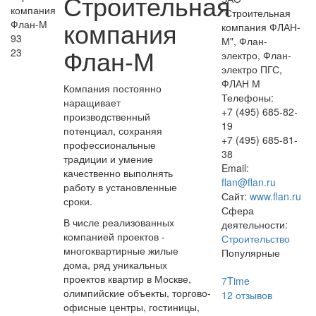
Строительная
"Строительная
компания
компания ФЛАН-
93
М", Флан-
Флан-М
23
электро, Флан-
электро ПГС,
ФЛАН М
Компания постоянно
Телефоны:
наращивает
+7 (495) 685-82-
производственный
19
потенциал, сохраняя
+7 (495) 685-81-
профессиональные
38
традиции и умение
Email:
качественно выполнять
flan@flan.ru
работу в установленные
Сайт:
www.flan.ru
сроки.
Сфера
В числе реализованных
деятельности:
компанией проектов -
Строительство
многоквартирные жилые
Популярные
дома, ряд уникальных
проектов квартир в Москве,
7Time
олимпийские объекты, торгово-
12
отзывов
офисные центры, гостиницы,