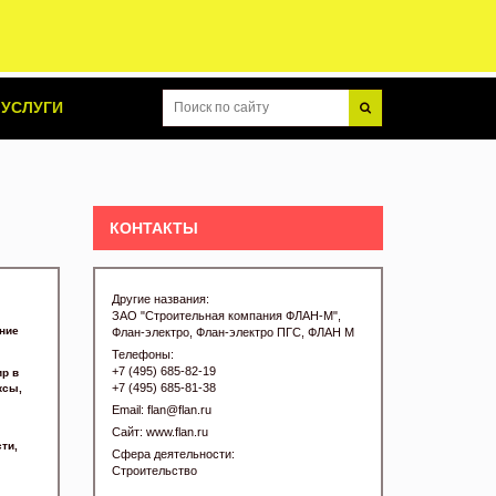
УСЛУГИ
КОНТАКТЫ
Другие названия:
ЗАО "Строительная компания ФЛАН-М",
ние
Флан-электро, Флан-электро ПГС, ФЛАН М
Телефоны:
+7 (495) 685-82-19
ир в
+7 (495) 685-81-38
ксы,
Email:
flan@flan.ru
Сайт:
www.flan.ru
ти,
Сфера деятельности:
Строительство