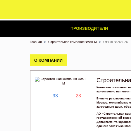
ПРОИЗВОДИТЕЛИ
Главная
Строительная компания Флан-М
Отзыв №263026
О КОМПАНИИ
Строительн
Компания постоянно н
качественно выполнят
93
23
В числе реализованных
Москве, олимпийские 
загородные дома, объе
АО «Строительная ком
государственной теле
Департамента здравоо
единого заказчика Мо