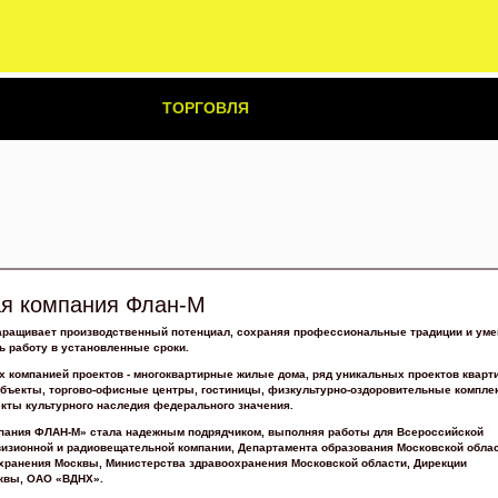
ТОРГОВЛЯ
ая компания Флан-М
аращивает производственный потенциал, сохраняя профессиональные традиции и уме
ь работу в установленные сроки.
 компанией проектов - многоквартирные жилые дома, ряд уникальных проектов кварт
объекты, торгово-офисные центры, гостиницы, физкультурно-оздоровительные компле
кты культурного наследия федерального значения.
пания ФЛАН-М» стала надежным подрядчиком, выполняя работы для Всероссийской
визионной и радиовещательной компании, Департамента образования Московской облас
хранения Москвы, Министерства здравоохранения Московской области, Дирекции
сквы, ОАО «ВДНХ».