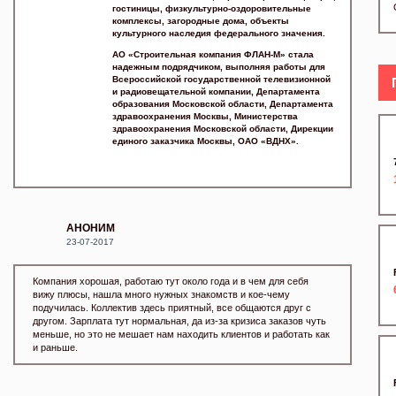
гостиницы, физкультурно-оздоровительные
комплексы, загородные дома, объекты
культурного наследия федерального значения.
АО «Строительная компания ФЛАН-М» стала
надежным подрядчиком, выполняя работы для
Всероссийской государственной телевизионной
и радиовещательной компании, Департамента
образования Московской области, Департамента
здравоохранения Москвы, Министерства
здравоохранения Московской области, Дирекции
единого заказчика Москвы, ОАО «ВДНХ».
АНОНИМ
23-07-2017
Компания хорошая, работаю тут около года и в чем для себя
вижу плюсы, нашла много нужных знакомств и кое-чему
подучилась. Коллектив здесь приятный, все общаются друг с
другом. Зарплата тут нормальная, да из-за кризиса заказов чуть
меньше, но это не мешает нам находить клиентов и работать как
и раньше.