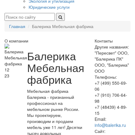
Экология и утилизация
Юридические услуги
Главная
Балерика Мебельная фабрика
О компании
Контакты
Другие названия:
Балерика
"Пересвет" ООО,
"Балерика ПК"
Мебельная
ООО, "Балерика"
12
ООО
фабрика
23
Телефоны:
+7 (499) 550-69-
06
Мебельная фабрика
+7 (910) 706-64-
Балерика - признанный
98
профессионал на
+7 (48439) 4-89-
мебельном рынке России.
15
Мы проектируем,
Email:
производим и продаем
info@balerika.ru
мебель уже 11 лет! Десятки
Сайт:
тысяч довольных