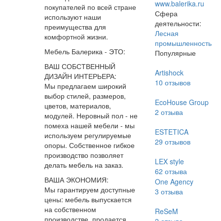
www.balerika.ru
покупателей по всей стране
Сфера
используют наши
деятельности:
преимущества для
Лесная
комфортной жизни.
промышленность
Мебель Балерика - ЭТО:
Популярные
ВАШ СОБСТВЕННЫЙ
Artishock
ДИЗАЙН ИНТЕРЬЕРА:
10
отзывов
Мы предлагаем широкий
выбор стилей, размеров,
EcoHouse Group
цветов, материалов,
2
отзыва
модулей. Неровный пол - не
помеха нашей мебели - мы
ESTETICA
используем регулируемые
29
отзывов
опоры. Собственное гибкое
производство позволяет
LEX style
делать мебель на заказ.
62
отзыва
ВАША ЭКОНОМИЯ:
One Agency
Мы гарантируем доступные
3
отзыва
цены: мебель выпускается
на собственном
ReSeM
производстве, продается