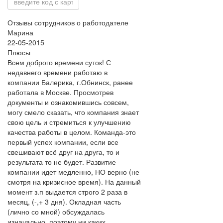
Отзывы сотрудников о работодателе
Марина
22-05-2015
Плюсы
Всем доброго времени суток! С
недавнего времени работаю в
компании Балерика, г.Обнинск, ранее
работала в Москве. Просмотрев
документы и ознакомившись совсем,
могу смело сказать, что компания знает
свою цель и стремиться к улучшению
качества работы в целом. Команда-это
первый успех компании, если все
свешивают всё друг на друга, то и
результата то не будет. Развитие
компании идет медленно, НО верно (не
смотря на кризисное время). На данный
момент з.п выдается строго 2 раза в
месяц, (-,+ 3 дня). Окладная часть
(лично со мной) обсуждалась
изначально, поэтому ни каких