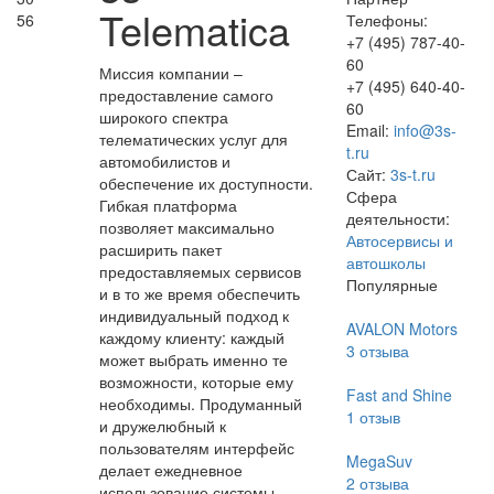
Telematica
56
Телефоны:
+7 (495) 787-40-
60
Миссия компании –
+7 (495) 640-40-
предоставление самого
60
широкого спектра
Email:
info@3s-
телематических услуг для
t.ru
автомобилистов и
Сайт:
3s-t.ru
обеспечение их доступности.
Сфера
Гибкая платформа
деятельности:
позволяет максимально
Автосервисы и
расширить пакет
автошколы
предоставляемых сервисов
Популярные
и в то же время обеспечить
индивидуальный подход к
AVALON Motors
каждому клиенту: каждый
3
отзыва
может выбрать именно те
возможности, которые ему
Fast and Shine
необходимы. Продуманный
1
отзыв
и дружелюбный к
пользователям интерфейс
MegaSuv
делает ежедневное
2
отзыва
использование системы