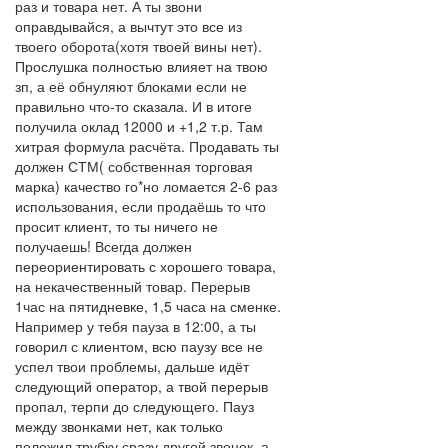
раз и товара нет. А ты звони
оправдывайся, а вычтут это все из
твоего оборота(хотя твоей вины нет).
Прослушка полностью влияет на твою
зп, а её обнуляют блоками если не
правильно что-то сказала. И в итоге
получила оклад 12000 и +1,2 т.р. Там
хитрая формула расчёта. Продавать ты
должен СТМ( собственная торговая
марка) качество го*но ломается 2-6 раз
использования, если продаёшь то что
просит клиент, то ты ничего не
получаешь! Всегда должен
переориентировать с хорошего товара,
на некачественный товар. Перерыв
1час на пятидневке, 1,5 часа на сменке.
Например у тебя пауза в 12:00, а ты
говорил с клиентом, всю паузу все не
успел твои проблемы, дальше идёт
следующий оператор, а твой перерыв
пропал, терпи до следующего. Пауз
между звонками нет, как только
положил трубку сразу другой звонок, а