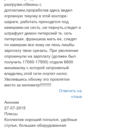
разгрузки,обманы с
доплатами,проработав здесь видел
огромную текучку в этой конторе-
шараге, работать приходится под
камерами,ни сесть ,ни пернуть,следит и
штрафует демон питерский тк. сеть
питерская, франшиза мать ее, следят
по камерам все кому ни лень лишбы
зарплату твою срезать. При уволнении
опрокинули на зарплату (должен был
получить 17000-17500) отдали 6600
минималку с которой хитрожепый
владелец этой сети платит нолог.
Уволившись обхожу это проклятое
место за километр!!!!!!!!!!
Ответить на
отзыв
Аноним
27-07-2015
Плюсы
Коллектив хороший попался, удобные
стулья, большая оборудованная