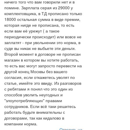
ничего того что вам говорили нет и в
помине. Зарплата серая из 29000 у
комплектовщика, в ТД прописано только
18000 остальная сумма в виде премии,
которая нигде не прописана, то есть
если вам её урежут ( а такое
периодически происходит) или вовсе не
заплатят - при увольнении это норма, в
суде вы никак не выбьете эти деньги.
Второй момент в договоре не прописан
магазин в котором вы хотите работать,
то есть вас могут запросто перевести на
другой конец Москвы без вашего
согласия, если откажетесь уволят по
статье, имейте это ввиду. Из разговоров
с ребятами я понял что это один из
способов уволить неугодных и
"злоупотребляющих" правами
сотрудников. Если всё таки решитесь
работать будьте внимательны с
договорами, так как кидалово в
компании норма.
Ответить на