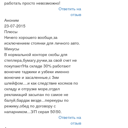
работать просто невозможно!
Ответить на
отзыв
Аноним
23-07-2015
Плюсы
Ничего хорошего вообще,за
исключением стоянки для личного авто.
Минусы
В нормальной конторе скобы для
степлера,бумагу,ручки,за свой счет не
покупают!На складе 30% работают
вонючие таджики и узбеки именно
вонючие и засаленные,с 3км
шлейфом....и как следствие косяков по
складу и отгрузке море,отдел
рекламаций засыпан по самое не
балуй,бардак везде...перекуры по
режиму,обед по договору с
напарником...З/П серая 50\50.
Ответить на
отзыв