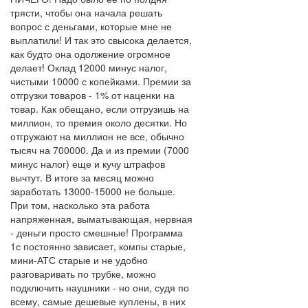
трясти, чтобы она начала решать
вопрос с деньгами, которые мне не
выплатили! И так это свысока делается,
как будто она одолжение огромное
делает! Оклад 12000 минус налог,
чистыми 10000 с копейками. Премии за
отгрузки товаров - 1% от наценки на
товар. Как обещано, если отгрузишь на
миллион, то премия около десятки. Но
отгружают на миллион не все, обычно
тысяч на 700000. Да и из премии (7000
минус налог) еще и кучу штрафов
вычтут. В итоге за месяц можно
заработать 13000-15000 не больше.
При том, насколько эта работа
напряженная, выматывающая, нервная
- деньги просто смешные! Программа
1с постоянно зависает, компы старые,
мини-АТС старые и не удобно
разговаривать по трубке, можно
подключить наушники - но они, судя по
всему, самые дешевые куплены, в них