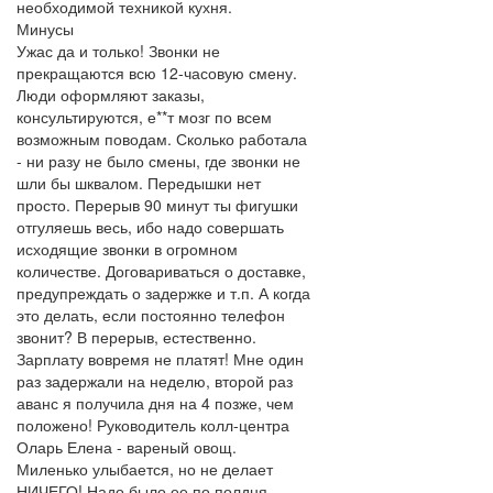
необходимой техникой кухня.
Минусы
Ужас да и только! Звонки не
прекращаются всю 12-часовую смену.
Люди оформляют заказы,
консультируются, е**т мозг по всем
возможным поводам. Сколько работала
- ни разу не было смены, где звонки не
шли бы шквалом. Передышки нет
просто. Перерыв 90 минут ты фигушки
отгуляешь весь, ибо надо совершать
исходящие звонки в огромном
количестве. Договариваться о доставке,
предупреждать о задержке и т.п. А когда
это делать, если постоянно телефон
звонит? В перерыв, естественно.
Зарплату вовремя не платят! Мне один
раз задержали на неделю, второй раз
аванс я получила дня на 4 позже, чем
положено! Руководитель колл-центра
Оларь Елена - вареный овощ.
Миленько улыбается, но не делает
НИЧЕГО! Надо было ее по полдня