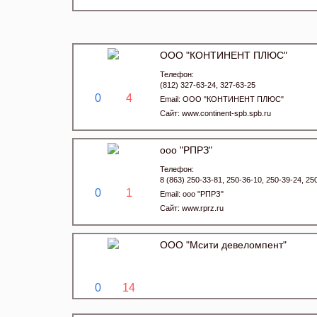
ООО "КОНТИНЕНТ ПЛЮС"
Телефон:
(812) 327-63-24, 327-63-25
0
4
Email:
ООО "КОНТИНЕНТ ПЛЮС"
Сайт:
www.continent-spb.spb.ru
ооо "РПРЗ"
Телефон:
8 (863) 250-33-81, 250-36-10, 250-39-24, 25
0
1
Email:
ооо "РПРЗ"
Сайт:
www.rprz.ru
ООО "Мсити девеломпент"
0
14