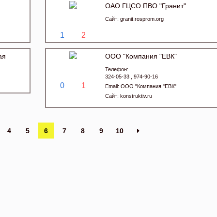
ОАО ГЦСО ПВО "Гранит"
Сайт:
granit.rosprom.org
1
2
ая
ООО "Компания "ЕВК"
Телефон:
324-05-33 , 974-90-16
0
1
Email:
ООО "Компания "ЕВК"
Сайт:
konstruktiv.ru
4
5
6
7
8
9
10