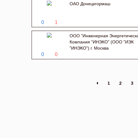
ОАО Донецкгормаш
0
1
ООО "Инженерная Энергетическ
Компания "ИНЭКО" (ООО "ИЭК
"ИНЭКО") г. Москва
0
0
1
2
3