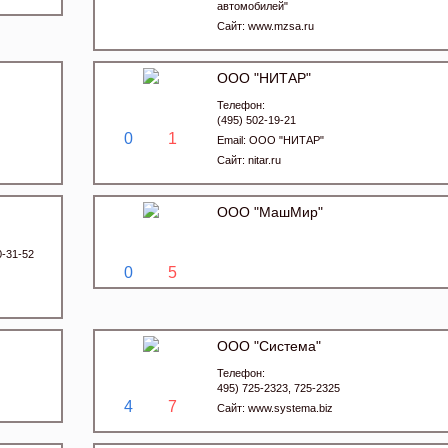
автомобилей"
Сайт:
www.mzsa.ru
ООО "НИТАР"
Телефон:
(495) 502-19-21
0
1
Email:
ООО "НИТАР"
Сайт:
nitar.ru
ООО "МашМир"
0-31-52
0
5
ООО "Система"
Телефон:
495) 725-2323, 725-2325
4
7
Сайт:
www.systema.biz