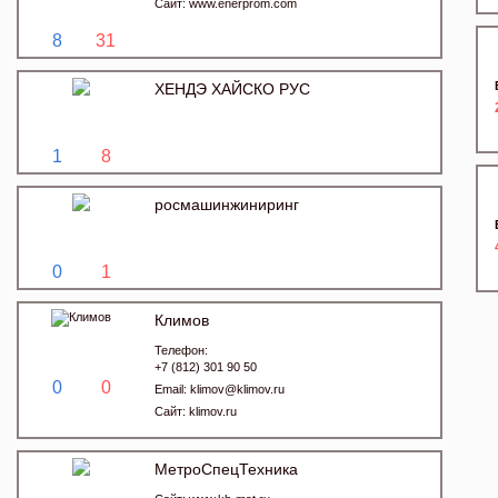
Сайт:
www.enerprom.com
8
31
ХЕНДЭ ХАЙСКО РУС
1
8
росмашинжиниринг
0
1
Климов
Телефон:
+7 (812) 301 90 50
0
0
Email:
klimov@klimov.ru
Сайт:
klimov.ru
МетроСпецТехника