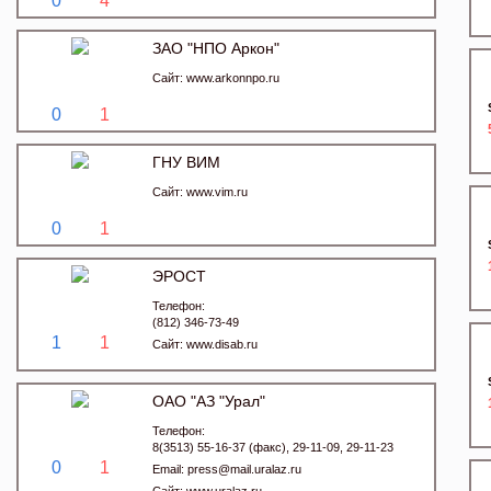
0
4
ЗАО "НПО Аркон"
Сайт:
www.arkonnpo.ru
0
1
ГНУ ВИМ
Сайт:
www.vim.ru
0
1
ЭРОСТ
Телефон:
(812) 346-73-49
1
1
Сайт:
www.disab.ru
ОАО "АЗ "Урал"
Телефон:
8(3513) 55-16-37 (факс), 29-11-09, 29-11-23
0
1
Email:
press@mail.uralaz.ru