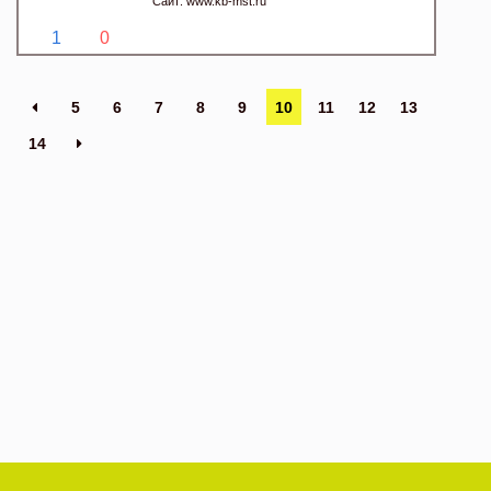
Сайт:
www.kb-mst.ru
1
0
5
6
7
8
9
10
11
12
13
14