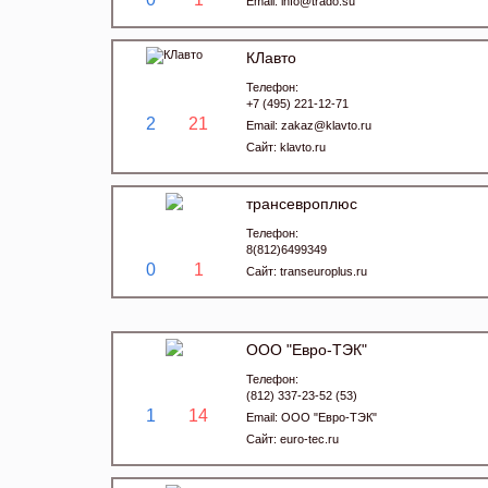
Email:
info@trado.su
КЛавто
Телефон:
+7 (495) 221-12-71
2
21
Email:
zakaz@klavto.ru
Сайт:
klavto.ru
трансевроплюс
Телефон:
8(812)6499349
0
1
Сайт:
transeuroplus.ru
ООО "Евро-ТЭК"
Телефон:
(812) 337-23-52 (53)
1
14
Email:
ООО "Евро-ТЭК"
Сайт:
euro-tec.ru