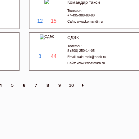
Командир такси
Телефон:
+7-495-988-88-88
12
15
Сайт:
www.komandir.ru
СДЭК
Телефон:
8 (800) 250-14-05
3
44
Email:
sale-msk@cdek.ru
Сайт:
www.edostavka.ru
4
5
6
7
8
9
10