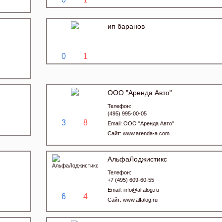
ип баранов
0
1
ООО "Аренда Авто"
Телефон:
(495) 995-00-05
3
8
Email:
ООО "Аренда Авто"
Сайт:
www.arenda-a.com
АльфаЛоджистикс
Телефон:
+7 (495) 609-60-55
Email:
info@alfalog.ru
6
4
Сайт:
www.alfalog.ru