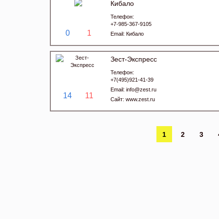
Кибало
Телефон:
+7-985-367-9105
0
1
Email:
Кибало
Зест-Экспресс
Телефон:
+7(495)921-41-39
Email:
info@zest.ru
14
11
Сайт:
www.zest.ru
1
2
3