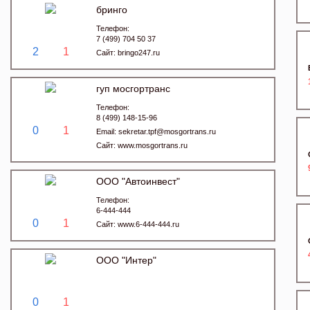
бринго
Телефон:
7 (499) 704 50 37
2
1
Сайт:
bringo247.ru
гуп мосгортранс
Телефон:
8 (499) 148-15-96
0
1
Email:
sekretar.tpf@mosgortrans.ru
Сайт:
www.mosgortrans.ru
ООО "Автоинвест"
Телефон:
6-444-444
0
1
Сайт:
www.6-444-444.ru
ООО "Интер"
0
1