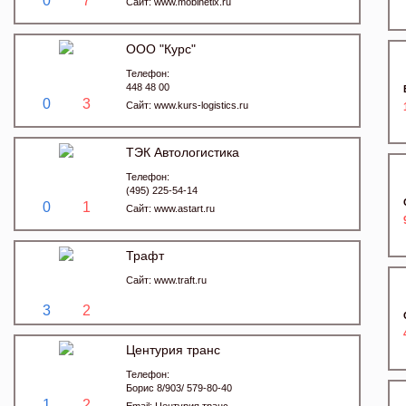
0
7
Сайт:
www.mobinetix.ru
ООО "Курс"
Телефон:
448 48 00
0
3
Сайт:
www.kurs-logistics.ru
ТЭК Автологистика
Телефон:
(495) 225-54-14
0
1
Сайт:
www.astart.ru
Трафт
Сайт:
www.traft.ru
3
2
Центурия транс
Телефон:
Борис 8/903/ 579-80-40
1
2