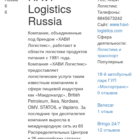
Logistics
6
Логистикс
6
Телефоны:
Russia
8845673242
Сайт:
www.havi-
logistics.com
Компании, объединенные
Сфера
под брендом «ХАВИ
деятельности:
Логистикс», работают в
Логистика и
области логистики продуктов
транспорт
питания с 1981 года.
Популярные
Компания «ХАВИ Логистикс»
предоставляет
18-й автобусный
логистические услуги таким
парк ГУП
известным компаниям в
«Мосгортранс»
сфере пищевой индустрии
0
отзывов
как «Макдоналдс», British
Petroleum, Ikea, Nordsee,
Benecar
OMV, STATOIL и Vapiano. За
1
отзыв
последние три десятилетия
компания выросла в
Bringo 24/7
международную сеть из 60
12
отзывов
Распределительных Центров
в 26 европейских странах.