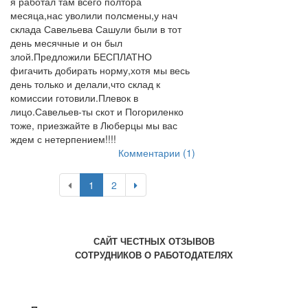
я работал там всего полтора
месяца,нас уволили полсмены,у нач
склада Савельева Сашули были в тот
день месячные и он был
злой.Предложили БЕСПЛАТНО
фигачить добирать норму,хотя мы весь
день только и делали,что склад к
комиссии готовили.Плевок в
лицо.Савельев-ты скот и Погориленко
тоже, приезжайте в Люберцы мы вас
ждем с нетерпением!!!!
Комментарии (1)
1
2
САЙТ ЧЕСТНЫХ ОТЗЫВОВ
СОТРУДНИКОВ О РАБОТОДАТЕЛЯХ