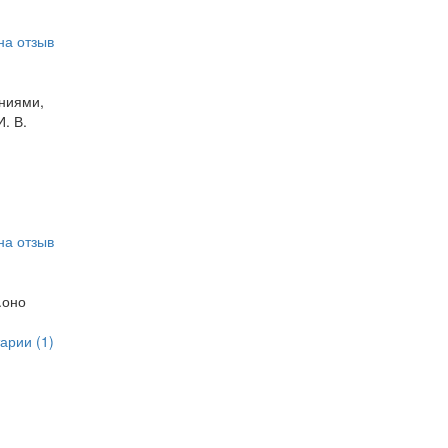
на отзыв
аниями,
. В.
на отзыв
.оно
арии (1)