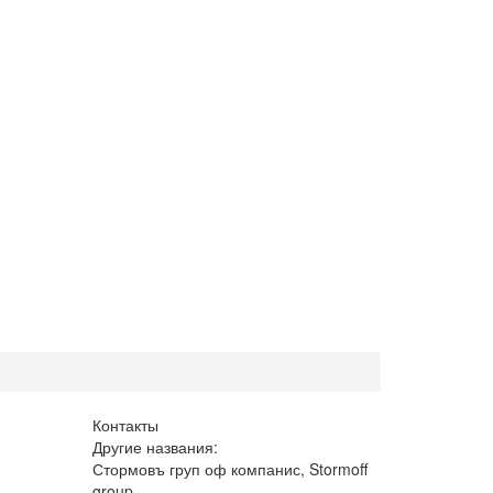
Контакты
Другие названия:
Стормовъ груп оф компанис, Stormoff
group