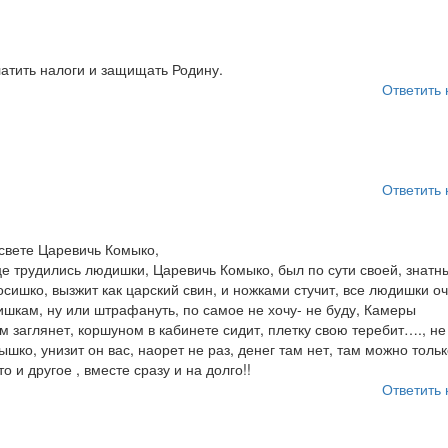
латить налоги и защищать Родину.
Ответить 
Ответить 
свете Царевичь Комыко,
е трудились людишки, Царевичь Комыко, был по сути своей, знатн
сишко, вызжит как царский свин, и ножками стучит, все людишки о
шкам, ну или штрафануть, по самое не хочу- не буду, Камеры
м заглянет, коршуном в кабинете сидит, плетку свою теребит…., не
ко, унизит он вас, наорет не раз, денег там нет, там можно тольк
 и другое , вместе сразу и на долго!!
Ответить 