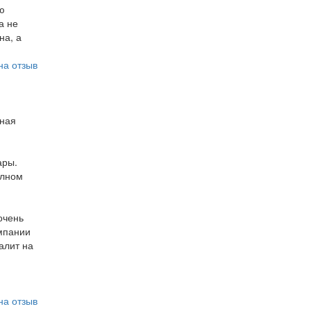
ю
а не
на, а
на отзыв
нная
ары.
олном
очень
омпании
алит на
на отзыв