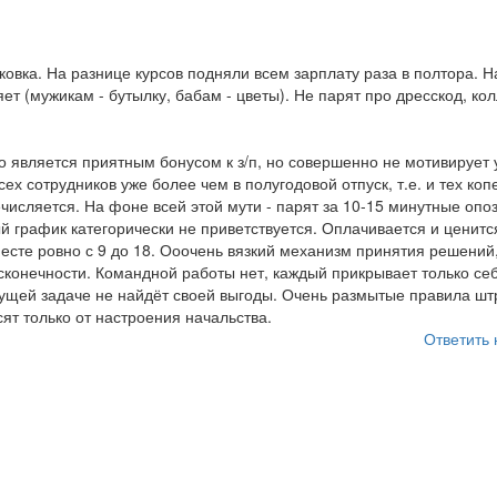
овка. На разнице курсов подняли всем зарплату раза в полтора. Н
 (мужикам - бутылку, бабам - цветы). Не парят про дресскод, кол
что является приятным бонусом к з/п, но совершенно не мотивирует 
ех сотрудников уже более чем в полугодовой отпуск, т.е. и тех коп
исляется. На фоне всей этой мути - парят за 10-15 минутные опо
й график категорически не приветствуется. Оплачивается и ценитс
есте ровно с 9 до 18. Ооочень вязкий механизм принятия решений
сконечности. Командной работы нет, каждый прикрывает только се
екущей задаче не найдёт своей выгоды. Очень размытые правила ш
ят только от настроения начальства.
Ответить 