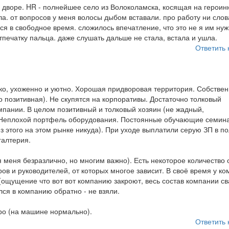
м дворе. HR - полнейшее село из Волоколамска, косящая на героин
. от вопросов у меня волосы дыбом вставали. про работу ни слов
я в свободное время. сложилось впечатление, что это не я им нуж
отпечатку пальца. даже слушать дальше не стала, встала и ушла.
Ответить 
ко, ухоженно и уютно. Хорошая придворовая территория. Собстве
 позитивная). Не скупятся на корпоративы. Достаточно толковый
мпании. В целом позитивный и толковый хозяин (не жадный,
. Неплохой портфель оборудования. Постоянные обучающие семин
 этого на этом рынке никуда). При уходе выплатили серую ЗП в п
галтерия.
я меня безразлично, но многим важно). Есть некоторое количество 
в и руководителей, от которых многое зависит. В своё время у к
ощущение что вот вот компанию закроют, весь состав компании св
лся в компанию обратно - не взяли.
ро (на машине нормально).
Ответить 