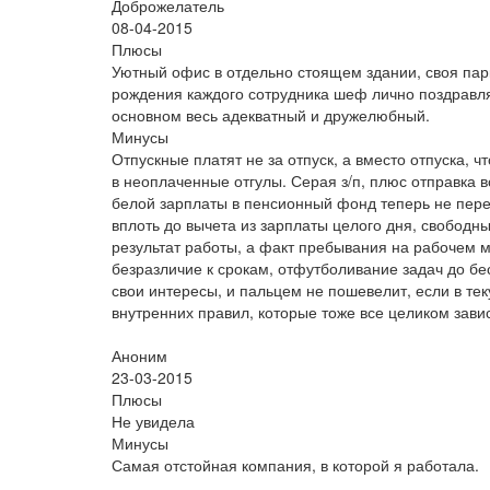
Доброжелатель
08-04-2015
Плюсы
Уютный офис в отдельно стоящем здании, своя парк
рождения каждого сотрудника шеф лично поздравляет
основном весь адекватный и дружелюбный.
Минусы
Отпускные платят не за отпуск, а вместо отпуска, 
в неоплаченные отгулы. Серая з/п, плюс отправка вс
белой зарплаты в пенсионный фонд теперь не переч
вплоть до вычета из зарплаты целого дня, свободны
результат работы, а факт пребывания на рабочем м
безразличие к срокам, отфутболивание задач до бе
свои интересы, и пальцем не пошевелит, если в т
внутренних правил, которые тоже все целиком завис
Аноним
23-03-2015
Плюсы
Не увидела
Минусы
Самая отстойная компания, в которой я работала.