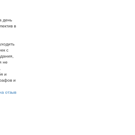
а день
лектив в
уходить
еек с
здания,
я не
,
бя и
трафов и
на отзыв