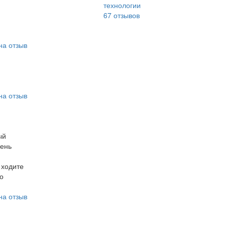
технологии
67
отзывов
на отзыв
на отзыв
ый
чень
 ходите
о
на отзыв