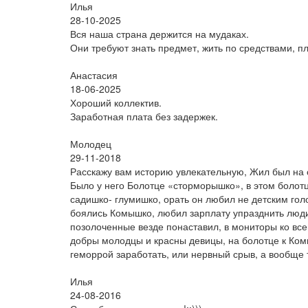
Илья
28-10-2025
Вся наша страна держится на мудаках.
Они требуют знать предмет, жить по средствами, п
Анастасия
18-06-2025
Хороший коллектив.
Заработная плата без задержек.
Молодец
29-11-2018
Расскажу вам историю увлекательную, Жил был на 
Было у него Болотце «сторморышко», в этом болотц
садишко- глумишко, орать он любил не детским голо
боялись Комышко, любил зарплату упразднить люди
позолоченные везде понаставил, в мониторы ко все
добры молодцы и красны девицы, на болотце к Комыш
геморрой заработать, или нервный срыв, а вообще то
Илья
24-08-2016