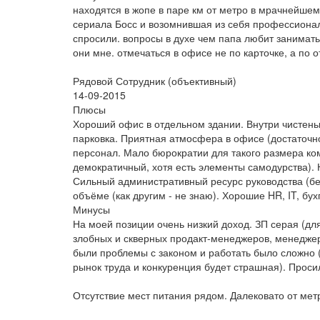
находятся в жопе в паре км от метро в мрачнейше
сериала Босс и возомнившая из себя профессионала
спросили. вопросы в духе чем папа любит заниматьс
они мне. отмечаться в офисе не по карточке, а по 
Рядовой Сотрудник (объективный)
14-09-2015
Плюсы
Хороший офис в отдельном здании. Внутри чистень
парковка. Приятная атмосфера в офисе (достаточно
персонал. Мало бюрократии для такого размера ко
демократичный, хотя есть элементы самодурства)
Сильный административный ресурс руководства (без
объёме (как другим - не знаю). Хорошие HR, IT, бух
Минусы
На моей позиции очень низкий доход. ЗП серая (дл
злобных и скверных продакт-менеджеров, менеджеро
были проблемы с законом и работать было сложно (
рынок труда и конкуренция будет страшная). Проси
Отсутствие мест питания рядом. Далековато от мет