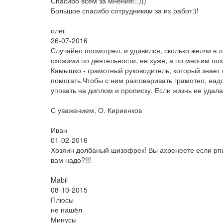
Спасибо всем за мнения!::)))
Большое спасибо сотрудникам за их работ:)!
олег
26-07-2016
Случайно посмотрел, и удивился, сколько желчи в
схожими по деятельности, не хуже, а по многим пози
Камышко - грамотный руководитель, который знает 
помогать.Чтобы с ним разговаривать грамотно, надо
уповать на диплом и прописку. Если жизнь не удала
С уважением, О. Кириенков
Иван
01-02-2016
Хозяин долбаный шизофрек! Вы ахренеете если рпи
вам надо?!!!
Mabil
08-10-2015
Плюсы
не нашёл
Минусы