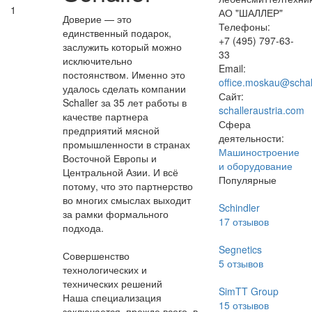
1
АО "ШАЛЛЕР"
Доверие — это
Телефоны:
единственный подарок,
+7 (495) 797-63-
заслужить который можно
33
исключительно
Email:
постоянством. Именно это
office.moskau@schal
удалось сделать компании
Сайт:
Schaller
за 35 лет работы в
schalleraustria.com
качестве партнера
Сфера
предприятий мясной
деятельности:
промышленности в странах
Машиностроение
Восточной Европы и
и оборудование
Центральной Азии. И всё
Популярные
потому, что это партнерство
во многих смыслах выходит
Schindler
за рамки формального
17
отзывов
подхода.
Segnetics
Совершенство
5
отзывов
технологических и
технических решений
SimTT Group
Наша специализация
15
отзывов
заключается, прежде всего, в