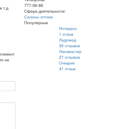
777-06-86
и т.д
Сфера деятельности:
Салоны оптики
Популярные
Интеррос
1
отзыв
Ладомед
36
отзывов
Линзмастер
ртимент
27
отзывов
то не
Очкарик
41
отзыв