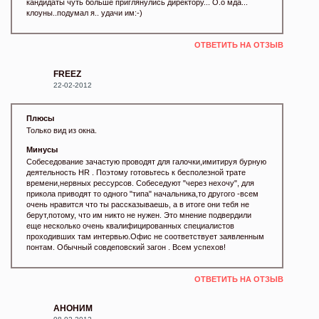
кандидаты чуть больше приглянулись директору... О.о мда...
клоуны..подумал я.. удачи им:-)
ОТВЕТИТЬ НА ОТЗЫВ
FREEZ
22-02-2012
Плюсы
Только вид из окна.
Минусы
Собеседование зачастую проводят для галочки,имитируя бурную
деятельность HR . Поэтому готовьтесь к бесполезной трате
времени,нервных рессурсов. Собеседуют "через нехочу", для
прикола приводят то одного "типа" начальника,то другого -всем
очень нравится что ты рассказываешь, а в итоге они тебя не
берут,потому, что им никто не нужен. Это мнение подвердили
еще несколько очень квалифицированных специалистов
проходивших там интервью.Офис не соответствует заявленным
понтам. Обычный совдеповский загон . Всем успехов!
ОТВЕТИТЬ НА ОТЗЫВ
АНОНИМ