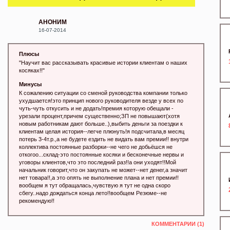
АНОНИМ
16-07-2014
Плюсы
"Научит вас рассказывать красивые истории клиентам о наших
косяках!!"
Минусы
К сожалению ситуации со сменой руководства компании только
ухудшается!это принцип нового руководителя везде у всех по
чуть-чуть откусить и не додать!премия которую обещали -
урезали процент,причем существенно;ЗП не повышают(хотя
новым работникам дают больше..),выбить деньги за поездки к
клиентам целая история--легче плюнуть!я подсчитала,в месяц
потерь 3-4т.р.,а не будете ездить не видать вам премии!! внутри
коллектива постоянные разборки--не чего не добьёшся не
откогоо...склад-это постоянные косяки и бесконечные нервы и
уговоры клиентов,что это последний раз!!а они уходят!!Мой
начальник говорит,что он закупать не может--нет денег,а значит
нет товара!!,а это опять не выполнение плана и нет премии!!
вообщем я тут обращалась,чувствую я тут не одна скоро
сбегу..надо дождаться конца лето!!вообщем Резюме--не
рекомендую!!
КОММЕНТАРИИ (1)