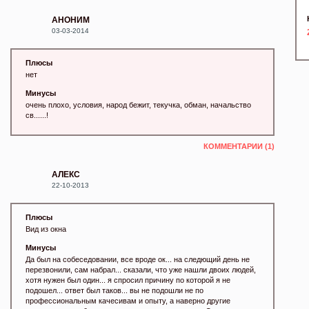
АНОНИМ
03-03-2014
Плюсы
нет
Минусы
очень плохо, условия, народ бежит, текучка, обман, начальство
св......!
КОММЕНТАРИИ (1)
АЛЕКС
22-10-2013
Плюсы
Вид из окна
Минусы
Да был на собеседовании, все вроде ок... на следющий день не
перезвонили, сам набрал... сказали, что уже нашли двоих людей,
хотя нужен был один... я спросил причину по которой я не
подошел... ответ был таков... вы не подошли не по
профессиональным качесивам и опыту, а наверно другие