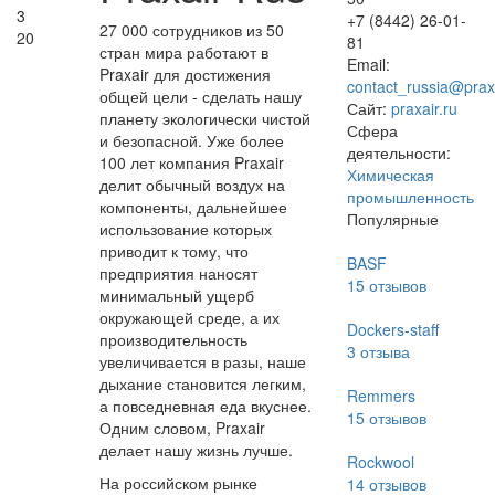
3
+7 (8442) 26-01-
27 000 сотрудников из 50
20
81
стран мира работают в
Email:
Praxair для достижения
contact_russia@prax
общей цели - сделать нашу
Сайт:
praxair.ru
планету экологически чистой
Сфера
и безопасной. Уже более
деятельности:
100 лет компания Praxair
Химическая
делит обычный воздух на
промышленность
компоненты, дальнейшее
Популярные
использование которых
приводит к тому, что
BASF
предприятия наносят
15
отзывов
минимальный ущерб
окружающей среде, а их
Dockers-staff
производительность
3
отзыва
увеличивается в разы, наше
дыхание становится легким,
Remmers
а повседневная еда вкуснее.
15
отзывов
Одним словом, Praxair
делает нашу жизнь лучше.
Rockwool
На российском рынке
14
отзывов