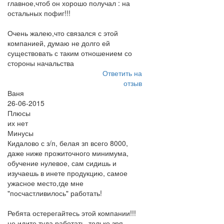
главное,чтоб он хорошо получал : на
остальных пофиг!!!
Очень жалею,что связался с этой
компанией, думаю не долго ей
существовать с таким отношением со
стороны начальства
Ответить на
отзыв
Ваня
26-06-2015
Плюсы
их нет
Минусы
Кидалово с з/п, белая зп всего 8000,
даже ниже прожиточного минимума,
обучение нулевое, сам сидишь и
изучаешь в инете продукцию, самое
ужасное место,где мне
"посчастливилось" работать!
Ребята остерегайтесь этой компании!!!
не идите туда работать, только зря