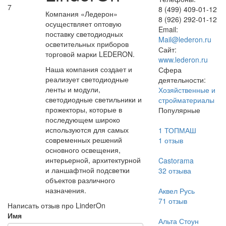
7
8 (499) 409-01-12
Компания «Ледерон»
8 (926) 292-01-12
осуществляет оптовую
Email:
поставку светодиодных
Mail@lederon.ru
осветительных приборов
Сайт:
торговой марки LEDERON.
www.lederon.ru
Наша компания создает и
Сфера
реализует светодиодные
деятельности:
ленты и модули,
Хозяйственные и
светодиодные светильники и
стройматериалы
прожекторы, которые в
Популярные
последующем широко
используются для самых
1 ТОПМАШ
современных решений
1
отзыв
основного освещения,
интерьерной, архитектурной
Castorama
и ланшафтной подсветки
32
отзыва
объектов различного
назначения.
Аквел Русь
71
отзыв
Написать отзыв про LinderOn
Имя
Альта Стоун