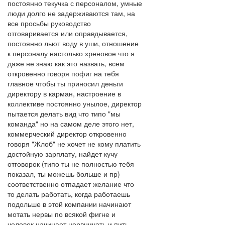
постоянно текучка с персоналом, умные
люди долго не задерживаются там, на
все просьбы руководство
отговаривается или оправдывается,
постоянно льют воду в уши, отношение
к персоналу настолько хреновое что я
даже не знаю как это назвать, всем
откровенно говоря пофиг на тебя
главное чтобы ты приносил деньги
директору в карман, настроение в
коллективе постоянно унылое, директор
пытается делать вид что типо "мы
команда" но на самом деле этого нет,
коммерческий директор откровенно
говоря "Жлоб" не хочет не кому платить
достойную зарплату, найдет кучу
отговорок (типо ты не полностью тебя
показал, ты можешь больше и пр)
соответственно отпадает желание что
то делать работать, когда работаешь
подольше в этой компании начинают
мотать нервы по всякой фигне и
человек начинает нервничать и пить