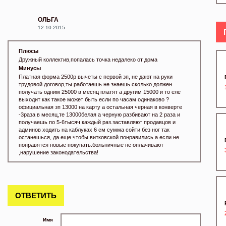
ОЛЬГА
12-10-2015
Плюсы
Дружный коллектив,попалась точка недалеко от дома
Минусы
Платная форма 2500р вычеты с первой зп, не дают на руки
трудовой договор,ты работаешь не знаешь сколько должен
получать одним 25000 в месяц платят а другим 15000 и то еле
выходит как такое может быть если по часам одинаково ?
официальная зп 13000 на карту а остальная черная в конверте
-3раза в месяц,те 13000белая а черную разбивают на 2 раза и
получаешь по 5-6тысяч каждый раз.заставляют продавцов и
админов ходить на каблуках 6 см сумма сойти без ног так
останешься, да еще чтобы витковской понравились а если не
понравятся новые покупать.больничные не оплачивают
,нарушение законодательства!
ОТВЕТИТЬ
Имя