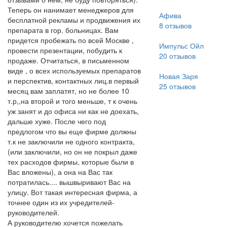
Теперь он нанимает менеджеров для
Афива
бесплатной рекламы и продвижения их
8
отзывов
препарата в гор. больницах. Вам
придется пробежать по всей Москве ,
Импульс Ойл
провести презентации, побудить к
20
отзывов
продаже. Отчитаться, в письменном
виде , о всех используемых препаратов
Новая Заря
и перспектив, контактных лиц.в первый
25
отзывов
месяц вам заплатят, но не более 10
т.р,,на второй и того меньше, т к очень
уж занят и до офиса ни как не доехать,
дальше хуже. После чего под
предлогом что вы еще фирме должны
т.к не заключили не одного контракта,
(или заключили, но он не покрыл даже
тех расходов фирмы, которые были в
Вас вложены), а она на Вас так
потратилась.... вышвыривают Вас на
улицу. Вот такая интересная фирма, а
точнее один из их учредителей-
руководителей.
А руководителю хочется пожелать