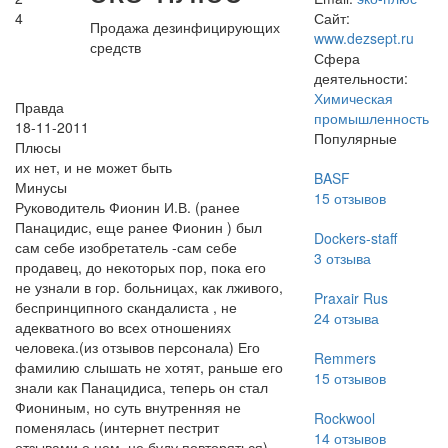
4
Сайт:
Продажа дезинфицирующих
www.dezsept.ru
средств
Сфера
деятельности:
Химическая
Правда
промышленность
18-11-2011
Популярные
Плюсы
их нет, и не может быть
BASF
Минусы
15
отзывов
Руководитель Фионин И.В. (ранее
Панацидис, еще ранее Фионин ) был
Dockers-staff
сам себе изобретатель -сам себе
3
отзыва
продавец, до некоторых пор, пока его
не узнали в гор. больницах, как лживого,
Praxair Rus
беспринципного скандалиста , не
24
отзыва
адекватного во всех отношениях
человека.(из отзывов персонала) Его
Remmers
фамилию слышать не хотят, раньше его
15
отзывов
знали как Панацидиса, теперь он стал
Фиониным, но суть внутренняя не
Rockwool
поменялась (интернет пестрит
14
отзывов
отзывами о нем, не буду повторяться).