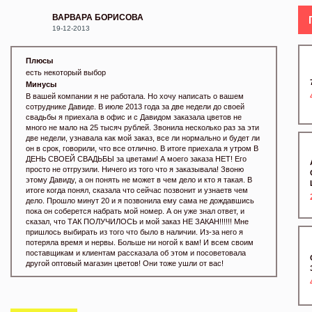
ВАРВАРА БОРИСОВА
19-12-2013
Плюсы
есть некоторый выбор
Минусы
В вашей компании я не работала. Но хочу написать о вашем
сотруднике Давиде. В июле 2013 года за две недели до своей
свадьбы я приехала в офис и с Давидом заказала цветов не
много не мало на 25 тысяч рублей. Звонила несколько раз за эти
две недели, узнавала как мой заказ, все ли нормально и будет ли
он в срок, говорили, что все отлично. В итоге приехала я утром В
ДЕНЬ СВОЕЙ СВАДЬБЫ за цветами! А моего заказа НЕТ! Его
просто не отгрузили. Ничего из того что я заказывала! Звоню
этому Давиду, а он понять не может в чем дело и кто я такая. В
итоге когда понял, сказала что сейчас позвонит и узнаетв чем
дело. Прошло минут 20 и я позвонила ему сама не дождавшись
пока он соберется набрать мой номер. А он уже знал ответ, и
сказал, что ТАК ПОЛУЧИЛОСЬ и мой заказ НЕ ЗАКАН!!!!!! Мне
пришлось выбирать из того что было в наличии. Из-за него я
потеряла время и нервы. Больше ни ногой к вам! И всем своим
поставщикам и клиентам рассказала об этом и посоветовала
другой оптовый магазин цветов! Они тоже ушли от вас!