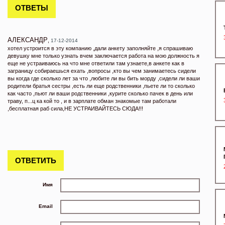
ОТВЕТЫ
АЛЕКСАНДР
,
17-12-2014
хотел устроится в эту компанию ,дали анкету заполняйте ,я спрашиваю
девушку мне только узнать вчем заключается работа на мою должность я
еще не устраиваюсь на что мне ответили там узнаете,в анкете как в
заграницу собираешься ехать ,вопросы ,кто вы чем занимаетесь сидели
вы когда где сколько лет за что ,любите ли вы бить морду ,сидели ли ваши
родители братья сестры ,есть ли еще родственники ,пьете ли то сколько
как часто ,пьют ли ваши родственники ,курите сколько пачек в день или
траву, п...ц ка кой то , и в зарплате обман знакомые там работали
,бесплатная раб сила,НЕ УСТРАИВАЙТЕСЬ СЮДА!!!
ОТВЕТИТЬ
Имя
Email