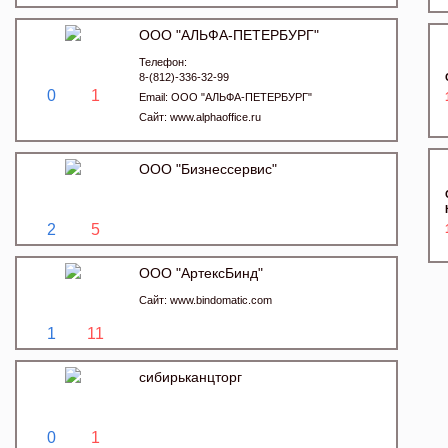
ООО "АЛЬФА-ПЕТЕРБУРГ"
Телефон:
8-(812)-336-32-99
0
1
Email:
ООО "АЛЬФА-ПЕТЕРБУРГ"
Сайт:
www.alphaoffice.ru
ООО "Бизнессервис"
2
5
ООО "АртексБинд"
Сайт:
www.bindomatic.com
1
11
сибирьканцторг
0
1