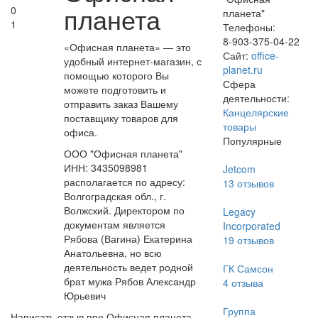
планета
0
планета"
1
Телефоны:
8-903-375-04-22
«Офисная планета» — это
Сайт:
office-
удобный интернет-магазин, с
planet.ru
помощью которого Вы
Сфера
можете подготовить и
деятельности:
отправить заказ Вашему
Канцелярские
поставщику товаров для
товары
офиса.
Популярные
ООО "Офисная планета"
ИНН: 3435098981
Jetcom
располагается по адресу:
13
отзывов
Волгоградская обл., г.
Волжский. Директором по
Legacy
документам является
Incorporated
Рябова (Вагина) Екатерина
19
отзывов
Анатольевна, но всю
деятельность ведет родной
ГК Самсон
брат мужа Рябов Александр
4
отзыва
Юрьевич
Группа
Написать отзыв про Офисная планета