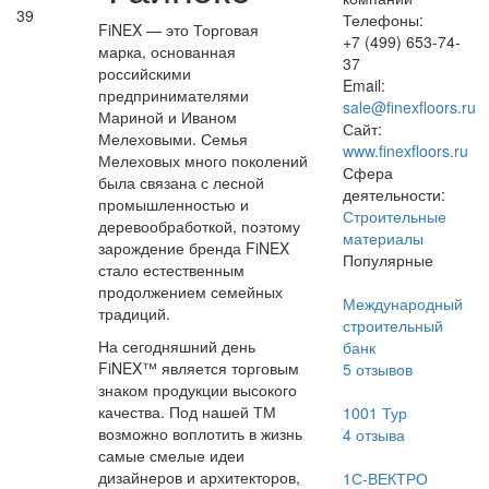
39
Телефоны:
FiNEX — это Торговая
+7 (499) 653-74-
марка, основанная
37
российскими
Email:
предпринимателями
sale@finexfloors.ru
Мариной и Иваном
Сайт:
Мелеховыми. Семья
www.finexfloors.ru
Мелеховых много поколений
Сфера
была связана с лесной
деятельности:
промышленностью и
Строительные
деревообработкой, поэтому
материалы
зарождение бренда FiNEX
Популярные
стало естественным
продолжением семейных
Международный
традиций.
строительный
На сегодняшний день
банк
FiNEX™ является торговым
5
отзывов
знаком продукции высокого
качества. Под нашей ТМ
1001 Тур
возможно воплотить в жизнь
4
отзыва
самые смелые идеи
дизайнеров и архитекторов,
1С-ВЕКТРО