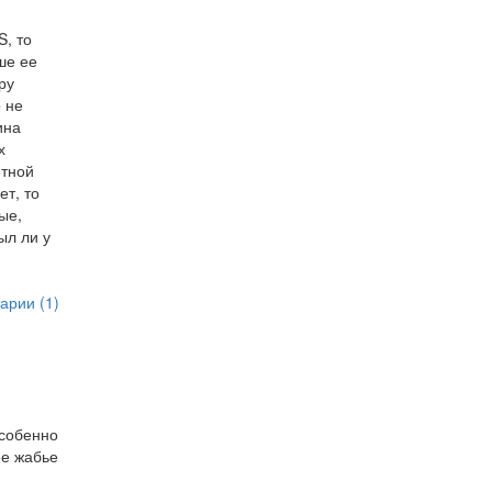
S, то
ше ее
ру
о не
ина
х
етной
ет, то
ые,
ыл ли у
арии (1)
Особенно
ее жабье