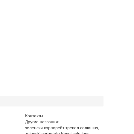
Контакты
Другие названия:
зеленски корпорейт тревел солюшнз,
zelenski corporate travel solutions