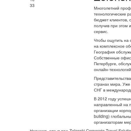
33
Многолетний проф
технологические р
бюджет клиентов, 
получив при этом 
сервис.
Чтобы ощутить на 
на комплексное об
География обслуж
Собственные офис
Петербурге, обслу
онлайн-технологий
Представительства
странах мира. Уже
СНГ в международн
В 2012 году успешн
направленный на п
организации корпо
building) глобаль
организаторам ме
Написать отзыв про Zelenski Corporate Travel Soluti