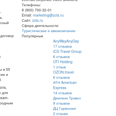
Телефоны:
8 (800) 700-32-01
-
Email:
marketing@zcts.ru
к,
Сайт:
zcts.ru
ссный
Сфера деятельности:
Туристические и авиакомпании
 договор
Популярные
AnyWayAnyDay
17
отзывов
ICS Travel Group
х
6
отзывов
OTI Holding
1
отзыв
ы в 55
OZON.travel
сии и
6
отзывов
t.
АТН American
ons,
Express
я для
14
отзывов
team-
Демлинк Трэвел
ародным
9
отзывов
ДЦ Гармония
2
отзыва