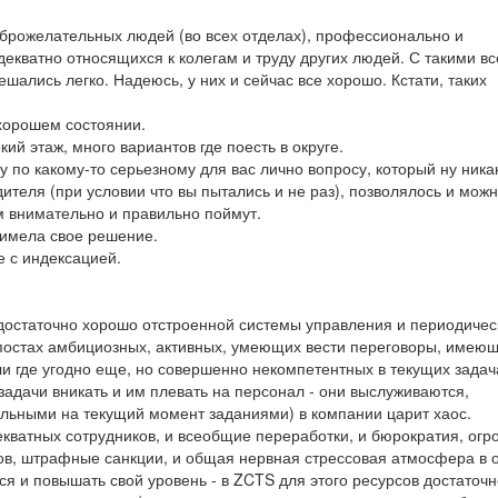
оброжелательных людей (во всех отделах), профессионально и
кватно относящихся к колегам и труду других людей. С такими вс
шались легко. Надеюсь, у них и сейчас все хорошо. Кстати, таких
 хорошем состоянии.
ий этаж, много вариантов где поесть в округе.
 по какому-то серьезному для вас лично вопросу, который ну ника
ителя (при условии что вы пытались и не раз), позволялось и мож
м внимательно и правильно поймут.
 имела свое решение.
е с индексацией.
едостаточно хорошо отстроенной системы управления и периодичес
остах амбициозных, активных, умеющих вести переговоры, имею
и где угодно еще, но совершенно некомпетентных в текущих задач
задачи вникать и им плевать на персонал - они выслуживаются,
льными на текущий момент заданиями) в компании царит хаос.
екватных сотрудников, и всеобщие переработки, и бюрократия, огр
ов, штрафные санкции, и общая нервная стрессовая атмосфера в 
ся и повышать свой уровень - в ZCTS для этого ресурсов достаточн