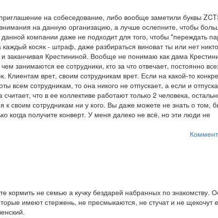
и приглашение на собеседование, либо вообще заметили буквы ZCT
внимания на данную организацию, а лучше ослепните, чтобы боль
в данной компании даже не подходит для того, чтобы "переждать па
а каждый косяк - штраф, даже разбираться виноват ты или нет никт
й и заканчивая Крестининой. Вообще не понимаю как дама Крестин
чем занимаются ее сотрудники, кто за что отвечает, постоянно все
. Клиентам врет, своим сотрудникам врет. Если на какой-то конкр
ы всем сотрудникам, то она никого не отпускает, а если и отпуска
 считает, что в ее коллективе работают только 2 человека, остальн
я к своим сотрудникам ни у кого. Вы даже можете не знать о том, б
ко когда получите конверт. У меня далеко не всё, но эти люди не
Коммент
те кормить не семью а кучку бездарей набранных по знакомству. 
торые имеют стержень, не пресмыкаются, не стучат и не щекочут 
ленский.