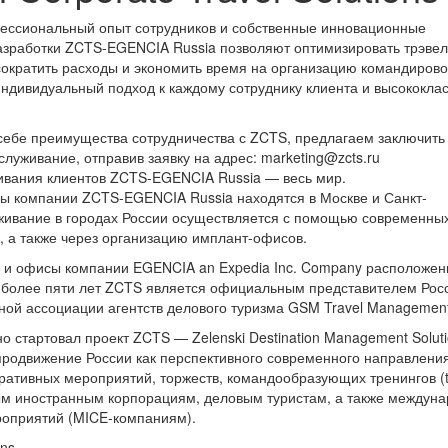
ессиональный опыт сотрудников и собственные инновационные
азработки ZCTS-EGENCIA Russia позволяют оптимизировать трэвел
сократить расходы и экономить время на организацию командирово
индивидуальный подход к каждому сотруднику клиента и высококла
себе преимущества сотрудничества с ZCTS, предлагаем заключить
служивание, отправив заявку на адрес: marketing@zcts.ru
ивания клиентов ZCTS-EGENCIA Russia — весь мир.
ы компании ZCTS-EGENCIA Russia находятся в Москве и Санкт-
живание в городах России осуществляется с помощью современны
, а также через организацию имплант-офисов.
 и офисы компании EGENCIA an Expedia Inc. Company расположен
 более пяти лет ZCTS является официальным представителем Рос
ой ассоциации агентств делового туризма GSM Travel Managemen
о стартовал проект ZCTS — Zelenski Destination Management Soluti
родвижение России как перспективного современного направлени
ративных мероприятий, торжеств, командообразующих тренингов (
ным иностранным корпорациям, деловым туристам, а также междун
роприятий (MICE-компаниям).
ons