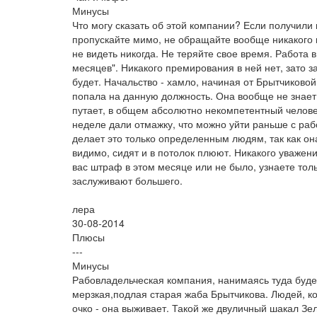
Минусы
Что могу сказать об этой компании? Если получил
пропускайте мимо, не обращайте вообще никакого 
не видеть никогда. Не теряйте свое время. Работа 
месяцев". Никакого премирования в ней нет, зато з
будет. Начальство - хамло, начиная от Брытчиково
попала на данную должность. Она вообще не знает 
путает, в общем абсолютно некомпетентный человек
неделе дали отмажку, что можно уйти раньше с работ
делает это только определенным людям, так как она
видимо, сидят и в потолок плюют. Никакого уважени
вас штраф в этом месяце или не было, узнаете толь
заслуживают большего.
лера
30-08-2014
Плюсы
---
Минусы
Рабовладельческая компания, нанимаясь туда буде
мерзкая,подлая старая жаба Брытчикова. Людей, ко
очко - она выживает. Такой же двуличный шакал Зе