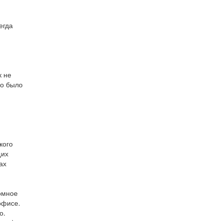
егда
к не
но было
кого
щих
ах
омное
офисе.
о.