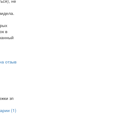
ься), не
видела.
орых
ок в
знанный
на отзыв
ржки зп
арии (1)