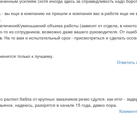
аченным усилиям (хотя иногда здесь за справедливость надо борот
 - вы еще в компанию не пришли и компания вас в работе еще не 
.
величений/уменьшений объема работы (зависит от отдела, в некот
о-то из сотрудников, возможно даже вашего руководителя. От ошиб
ов. На то вам и испытательный срок - присмотреться и сделать осо
менится только к лучшему.
Ответить 
 распил бабла от крупных заказчиков резко сдулся. как итог - заде
ьянок. надеюсь, разорятся в начале 15 года, давно пора.
Коммент