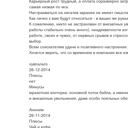
Карьерный рост трудный, а оплата соразмерно затр
самая низкая по мск.
Настраиваться на негатив заранее не имеет смысла
Как лично к вам будут относиться - в ваших же руках
К сожалению, никто не застрахован от внезапных у
работы стабильно очень много), неадекватности ког
работе, своих и чужих, от нервных срывов и стресс
выбор.
Всем соискателям удачи и позитивного настроения.
Хочется верить, что со временем в компании все из
хувпальто
26-12-2014
Плюсы
нет
Минусы
мразотная конторка. основной поток бабла, а именно
и внезапные увольнения, даже особо лояльных обез
Аноним
26-11-2014
Плюсы
Чай и кофе.