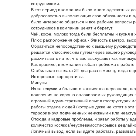
сотрудниками.
В тот период в компании было много адекватных д
добросовестно выполняющих свои обязанности и аде
было интересно общаться и все рабочие вопросы ре
сотрудников в компании ценят и берегут.
Чай, кофе, молоко тогда были бесплатны и кухня в
Плюс расположения офиса - близость к метро, высок
Обратиться непосредственно к высшему руководству
решается классическим путем через вашего руковод
рассчитывать на то, что вас выслушают как миниму
Как правило, в компании любая проблема в работе
Стабильная выплата ЗП два раза в месяц, тогда ещ
Интересные корпоративы.
Минусы
Из-за текучки и большого количества персонала, н
появления на хорошо оплачиваемых руководящих п
огромный админстративный опыт в госструктурах ил
работы отдела людей (которые даже не хотят в эти 
терроризируя подчиненных ненужными или неактуа
Отсюда и кадровые проблемы, и завал работы у ад
количество косяков/неуспевамости/срывов дедлайн
Логичный вывод: если вы идете работать, развивать