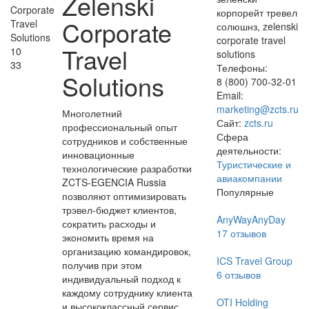
Zelenski
корпорейт тревел
Corporate
солюшнз, zelenski
corporate travel
Travel
10
solutions
33
Телефоны:
Solutions
8 (800) 700-32-01
Email:
marketing@zcts.ru
Многолетний
Сайт:
zcts.ru
профессиональный опыт
Сфера
сотрудников и собственные
деятельности:
инновационные
Туристические и
технологические разработки
авиакомпании
ZCTS-EGENCIA Russia
Популярные
позволяют оптимизировать
трэвел-бюджет клиентов,
AnyWayAnyDay
сократить расходы и
17
отзывов
экономить время на
организацию командировок,
ICS Travel Group
получив при этом
6
отзывов
индивидуальный подход к
каждому сотруднику клиента
OTI Holding
и высококлассный сервис.