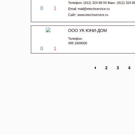
Телефон: (812) 324 88 04 Факс: (812) 324 8
0
1
Email:
mail@etechservice.ru
Сайт:
www.etechservice.ru
ООО УК ЮНИ-ДОМ
Телефон:
499 1609000
0
1
2
3
4