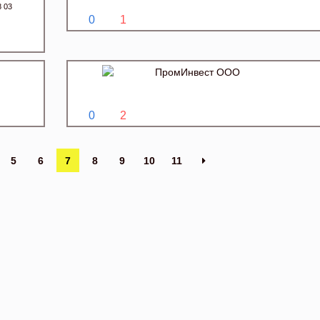
8 03
0
1
ПромИнвест ООО
0
2
5
6
7
8
9
10
11