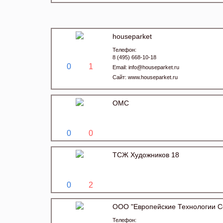
houseparket
Телефон:
8 (495) 668-10-18
0
1
Email:
info@houseparket.ru
Сайт:
www.houseparket.ru
ОМС
0
0
ТСЖ Художников 18
0
2
ООО "Европейские Технологии С
Телефон: