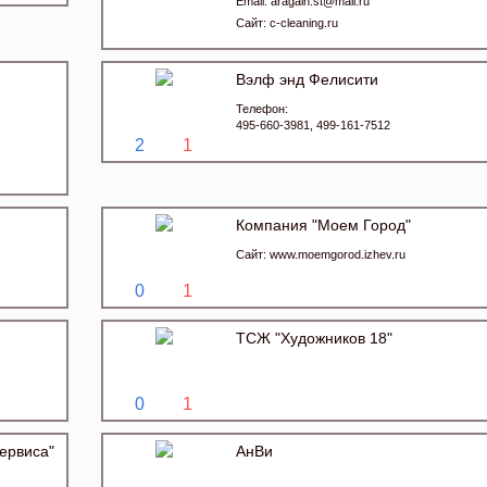
Email:
aragain.st@mail.ru
Сайт:
c-cleaning.ru
Вэлф энд Фелисити
Телефон:
495-660-3981, 499-161-7512
2
1
Компания "Моем Город"
Сайт:
www.moemgorod.izhev.ru
0
1
ТСЖ "Художников 18"
0
1
ервиса"
АнВи