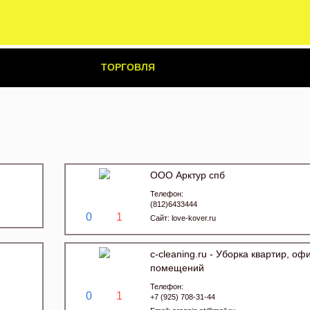
ТОРГОВЛЯ
ООО Арктур спб
Телефон:
(812)6433444
0
1
Сайт:
love-kover.ru
c-cleaning.ru - Уборка квартир, оф
помещений
Телефон:
0
1
+7 (925) 708-31-44