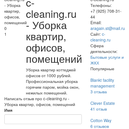
c-
Телефоны:
cleaning.ru
+7 (925) 708-31-
44
- Уборка
Email:
0
aragain.st@mail.ru
квартир,
1
Сайт:
c-
cleaning.ru
офисов,
Сфера
деятельности:
помещений
Бытовые услуги и
ЖКХ
Популярные
Уборка квартир коттеджей
офисов от 1000 рублей.
Blankt facility
Профессиональная уборка
management
горячим паром, мойка окон,
3
отзыва
нежилых помещений.
Написать отзыв про c-cleaning.ru -
Clever Estate
Уборка квартир, офисов, помещений
41
отзыв
Имя
Cotton Way
6
отзывов